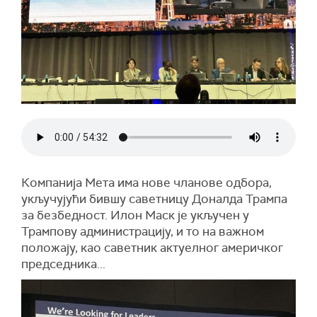
Компанија Мета има нове чланове одбора,
укључујући бившу саветницу Доналда Трампа
за безбедност. Илон Маск је укључен у
Трампову администрацију, и то на важном
положају, као саветник актуелног америчког
председника...