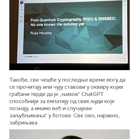
Такође, све чешће у последње време могу да
се прочитају или чују ставови у оквиру којих
грађани тврде да је „њихов“ ChatGPT
способнији за емпатију од свих људи које
познају, а имамо већ и случајеве
заљубљивања“ у ботове. Све ово, наравно,
забрињава.