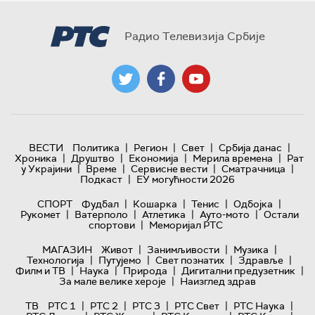
Радио Телевизија Србије
|
|
|
|
ВЕСТИ
Политика
Регион
Свет
Србија данас
|
|
|
|
Хроника
Друштво
Економија
Мерила времена
Рат
|
|
|
|
у Украјини
Време
Сервисне вести
Сматрачница
|
Подкаст
ЕУ могућности 2026
|
|
|
|
СПОРТ
Фудбал
Кошарка
Тенис
Одбојка
|
|
|
|
Рукомет
Ватерполо
Атлетика
Ауто-мото
Остали
|
спортови
Меморијал РТС
|
|
|
МАГАЗИН
Живот
Занимљивости
Музика
|
|
|
|
Технологијa
Путујемо
Свет познатих
Здравље
|
|
|
|
Филм и ТВ
Наука
Природа
Дигитални предузетник
|
За мале велике хероје
Наизглед здрав
|
|
|
|
|
ТВ
РТС 1
РТС 2
РТС 3
РТС Свет
РТС Наука