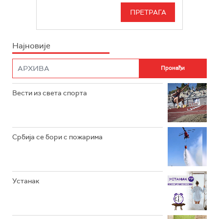
РАДИО БЕОГРАД 3
СЕРИЈА
БЕОГРАД 202
ИНФО
Најновије
РАДИО ПЛЕТЕНИЦА
ФИЛМ
РАДИО РОКЕНРОЛЕР
РАДИО ЏУБОКС
Вести из света спорта
РАДИО ВРТЕШКА
РАДИО ЏЕЗЕР
Србија се бори с пожарима
АРХИВ
Устанак