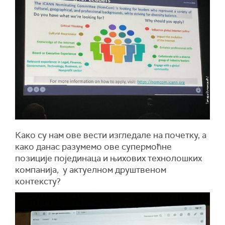
Како су нам ове вести изгледале на почетку, а
како данас разумемо ове супермоћне
позиције појединаца и њихових технолошких
компанија, у актуелном друштвеном
контексту?