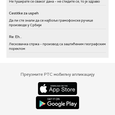
Не туширате се сваког дана – не стидите се, то је здраво
Cestitke za uspeh
Да ли сте знали да се најбоље грамофонске ручице
производе у Србији
Re: Eh...
Лесковачка спржа – производ са заштићеним географским
пореклом
Преузмите РТС мобилну апликацију