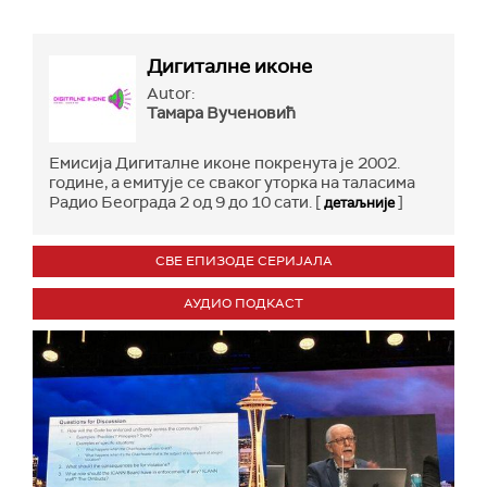
Дигиталне иконе
Autor:
Тамара Вученовић
Емисија Дигиталне иконе покренута je 2002.
године, а емитује се сваког уторка на таласима
Радио Београда 2 од 9 до 10 сати. [
]
детаљније
СВЕ ЕПИЗОДЕ СЕРИЈАЛА
АУДИО ПОДКАСТ