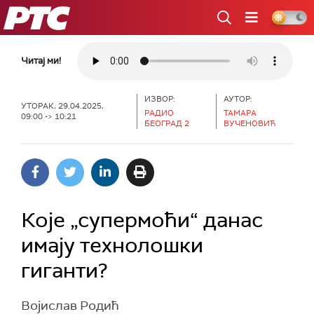
РТС
Читај ми!
ИЗВОР:
АУТОР:
УТОРАК, 29.04.2025,
РАДИО
TAМАРА
09:00 -> 10:21
БЕОГРАД 2
ВУЧЕНОВИЋ
Које „супермоћи“ данас
имају технолошки
гиганти?
Војислав Родић