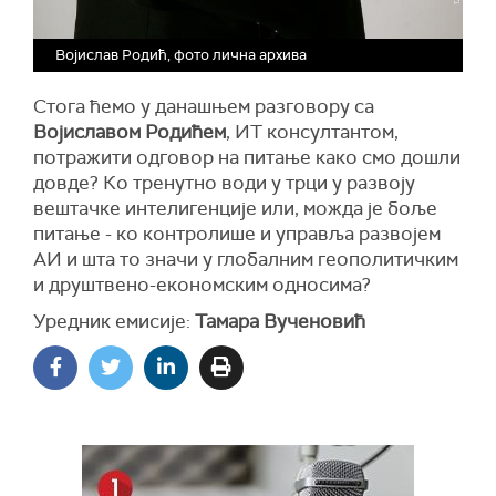
Војислав Родић, фото лична архива
Стога ћемо у данашњем разговору са
Војиславом Родићем
, ИТ консултантом,
потражити одговор на питање како смо дошли
довде? Ко тренутно води у трци у развоју
вештачке интелигенције или, можда је боље
питање - ко контролише и управља развојем
АИ и шта то значи у глобалним геополитичким
и друштвено-економским односима?
Уредник емисије:
Тамара Вученовић