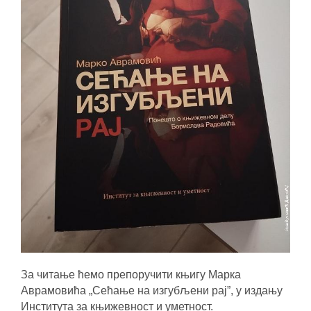
За читање ћемо препоручити књигу Марка
Аврамовића „Сећање на изгубљени рај”, у издању
Института за књижевност и уметност.