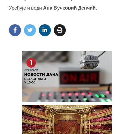
Уређује и води
Ана Вучковић Денчић
.