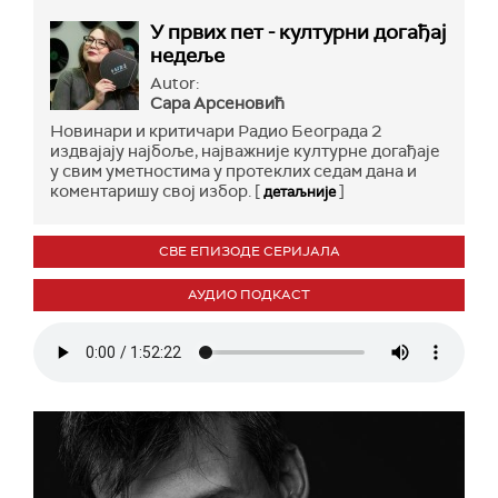
У првих пет - културни догађај
недеље
Autor:
Сара Арсеновић
Новинари и критичари Радио Београда 2
издвајају најбоље, најважније културне догађаје
у свим уметностима у протеклих седам дана и
коментаришу свој избор. [
]
детаљније
СВЕ ЕПИЗОДЕ СЕРИЈАЛА
АУДИО ПОДКАСТ