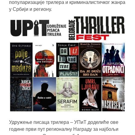
популаризације трилера и криминалистичког жанра
у Србији и региону.
Удружење писаца трилера – УПиТ доделиће ове
године први пут регионалну Награду за најбољи