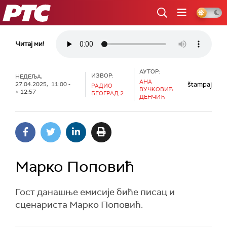
РТС
Читај ми!
АУТОР:
ИЗВОР:
НЕДЕЉА,
АНА
štampaj
27.04.2025, 11:00 -
РАДИО
ВУЧКОВИЋ
> 12:57
БЕОГРАД 2
ДЕНЧИЋ
Марко Поповић
Гост данашње емисије биће писац и
сценариста Марко Поповић.