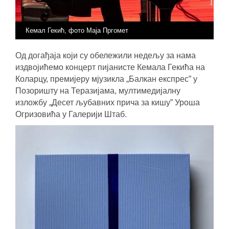
Кемал Гекић, фото Маја Пргомет
Од догађаја који су обележили недељу за нама
издвојићемо концерт пијанисте Кемала Гекића на
Коларцу, премијеру мјузикла „Балкан експрес” у
Позоришту на Теразијама, мултимедијалну
изложбу „Десет љубавних прича за кишу” Уроша
Огризовића у Галерији Штаб.