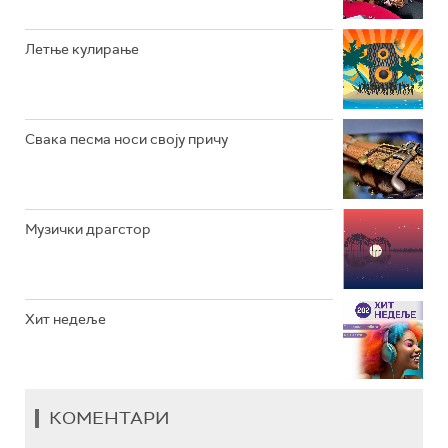
РАДИО ЏЕЗЕР
Летње кулирање
АРХИВ
Свака песма носи своју причу
Музички драгстор
Хит недеље
КОМЕНТАРИ