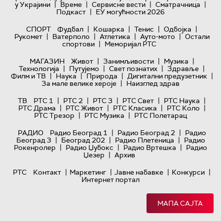
|
|
|
|
у Украјини
Време
Сервисне вести
Сматрачница
|
Подкаст
ЕУ могућности 2026
|
|
|
|
СПОРТ
Фудбал
Кошарка
Тенис
Одбојка
|
|
|
|
Рукомет
Ватерполо
Атлетика
Ауто-мото
Остали
|
спортови
Меморијал РТС
|
|
|
МАГАЗИН
Живот
Занимљивости
Музика
|
|
|
|
Технологијa
Путујемо
Свет познатих
Здравље
|
|
|
|
Филм и ТВ
Наука
Природа
Дигитални предузетник
|
За мале велике хероје
Наизглед здрав
|
|
|
|
|
ТВ
РТС 1
РТС 2
РТС 3
РТС Свет
РТС Наука
|
|
|
|
РТС Драма
РТС Живот
РТС Класика
РТС Коло
|
|
РТС Трезор
РТС Музика
РТС Полетарац
|
|
РАДИО
Радио Београд 1
Радио Београд 2
Радио
|
|
|
Београд 3
Београд 202
Радио Плетеница
Радио
|
|
|
Рокенролер
Радио Џубокс
Радио Вртешка
Радио
|
Џезер
Архив
|
|
|
|
РТС
Контакт
Маркетинг
Јавне набавке
Конкурси
Интернет портал
МАПА САЈТА