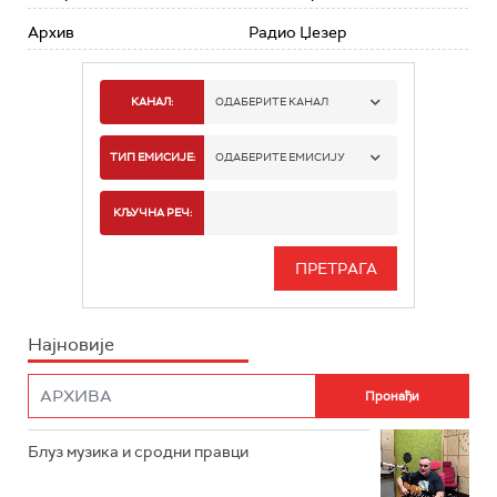
Архив
Радио Џезер
КАНАЛ:
ОДАБЕРИТЕ КАНАЛ
РАДИО БЕОГРАД 1
ТИП ЕМИСИЈЕ:
ОДАБЕРИТЕ ЕМИСИЈУ
РАДИО БЕОГРАД 2
СПОРТ
КЉУЧНА РЕЧ:
РАДИО БЕОГРАД 3
СЕРИЈА
БЕОГРАД 202
ИНФО
Најновије
РАДИО ПЛЕТЕНИЦА
ФИЛМ
РАДИО РОКЕНРОЛЕР
РАДИО ЏУБОКС
Блуз музика и сродни правци
РАДИО ВРТЕШКА