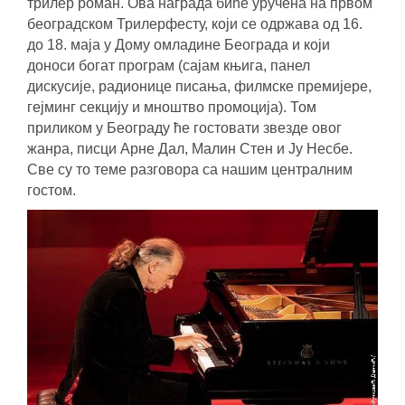
трилер роман. Ова награда биће уручена на првом
београдском Трилерфесту, који се одржава од 16.
до 18. маја у Дому омладине Београда и који
доноси богат програм (сајам књига, панел
дискусије, радионице писања, филмске премијере,
гејминг секцију и мноштво промоција). Том
приликом у Београду ће гостовати звезде овог
жанра, писци Арне Дал, Малин Стен и Ју Несбе.
Све су то теме разговора са нашим централним
гостом.