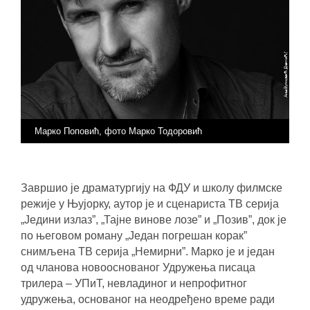
Марко Поповић, фото Марко Тодоровић
Завршио је драматургију на ФДУ и школу филмске
режије у Њујорку, аутор је и сценариста ТВ серија
„Једини излаз”, „Тајне винове лозе” и „Позив”, док је
по његовом роману „Један погрешан корак”
снимљена ТВ серија „Немирни”. Марко је и један
од чланова новооснованог Удружења писаца
трилера – УПиТ, невладиног и непрофитног
удружења, основаног на неодређено време ради