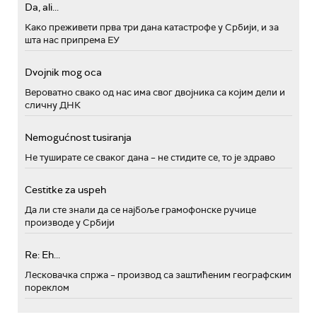
Da, ali...
Како преживети прва три дана катастрофе у Србији, и за
шта нас припрема ЕУ
Dvojnik mog oca
Вероватно свако од нас има свог двојника са којим дели и
сличну ДНК
Nemogućnost tusiranja
Не туширате се сваког дана – не стидите се, то је здраво
Cestitke za uspeh
Да ли сте знали да се најбоље грамофонске ручице
производе у Србији
Re: Eh...
Лесковачка спржа – производ са заштићеним географским
пореклом