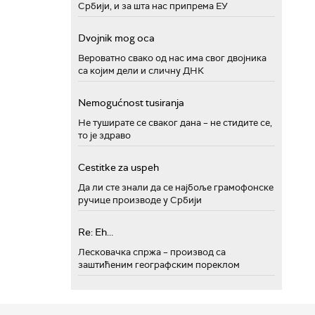
Србији, и за шта нас припрема ЕУ
Dvojnik mog oca
Вероватно свако од нас има свог двојника
са којим дели и сличну ДНК
Nemogućnost tusiranja
Не туширате се сваког дана – не стидите се,
то је здраво
Cestitke za uspeh
Да ли сте знали да се најбоље грамофонске
ручице производе у Србији
Re: Eh...
Лесковачка спржа – производ са
заштићеним географским пореклом