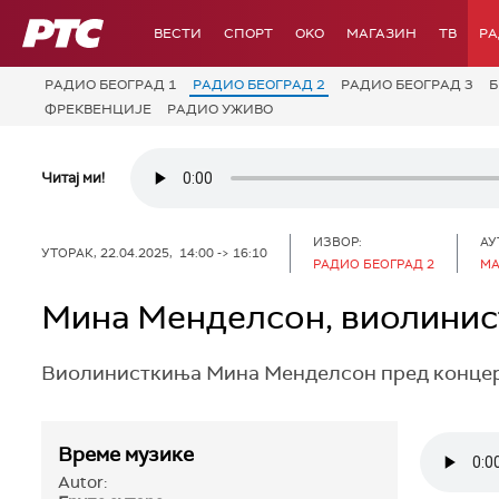
РТС
ВЕСТИ
СПОРТ
OKO
МАГАЗИН
ТВ
Р
РАДИО БЕОГРАД 1
РАДИО БЕОГРАД 2
РАДИО БЕОГРАД 3
Б
ФРЕКВЕНЦИЈЕ
РАДИО УЖИВО
Читај ми!
ИЗВОР:
АУ
УТОРАК, 22.04.2025, 14:00 -> 16:10
РАДИО БЕОГРАД 2
МА
Мина Менделсон, виолини
Виолинисткиња Мина Менделсон пред концерт
Време музике
Autor: