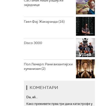
Састанак наше радијске
заједнице
АРХИВ
Гаел Фај: Жакаранда (16)
Disco 3000
Пол Лемерл: Рани византијски
хуманизам (2)
КОМЕНТАРИ
Da, ali...
Како преживети прва три дана катастрофе у