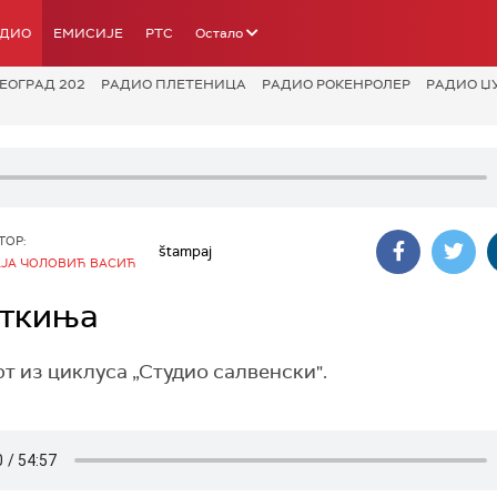
АДИО
ЕМИСИЈЕ
РТС
Остало
ЕОГРАД 202
РАДИО ПЛЕТЕНИЦА
РАДИО РОКЕНРОЛЕР
РАДИО Џ
ТОР:
štampaj
ЈА ЧОЛОВИЋ ВАСИЋ
сткиња
 из циклуса „Студио салвенски".