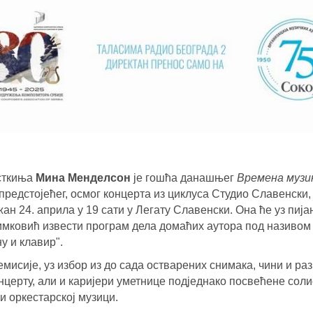
сткиња
Мина Менделсон
је гошћа данашњег
Времена музи
редстојећег, осмог концерта из циклуса Студио Славенски, 
ан 24. априла у 19 сати у Легату Славенски. Она ће уз пиј
имковић извести програм дела домаћих аутора под називо
у и клавир".
мисије, уз избор из до сада остварених снимака, чини и раз
церту, али и каријери уметнице подједнако посвећене солис
и оркестарској музици.