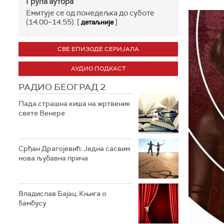
Група аутора
Емитује се од понедељка до суботе
(14.00–14.55). [
]
детаљније
СВЕ ЕПИЗОДЕ СЕРИЈАЛА
АУДИО ПОДКАСТ
РАДИО БЕОГРАД 2
Пада страшна киша на жртвеник
свете Венере
Срђан Драгојевић: Једна сасвим
нова љубавна прича
Владислав Бајац: Књига о
бамбусу