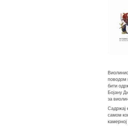
Виолини
поводом п
бити одрж
Бојану Д
за виолин
Садржај е
самом кон
камерној 