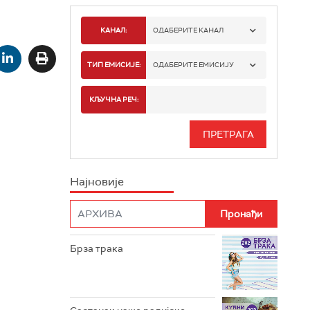
КАНАЛ:
ОДАБЕРИТЕ КАНАЛ
РАДИО БЕОГРАД 1
ТИП ЕМИСИЈЕ:
ОДАБЕРИТЕ ЕМИСИЈУ
РАДИО БЕОГРАД 2
СПОРТ
КЉУЧНА РЕЧ:
РАДИО БЕОГРАД 3
СЕРИЈА
БЕОГРАД 202
ИНФО
Најновије
РАДИО ПЛЕТЕНИЦА
ФИЛМ
РАДИО РОКЕНРОЛЕР
РАДИО ЏУБОКС
Брза трака
РАДИО ВРТЕШКА
РАДИО ЏЕЗЕР