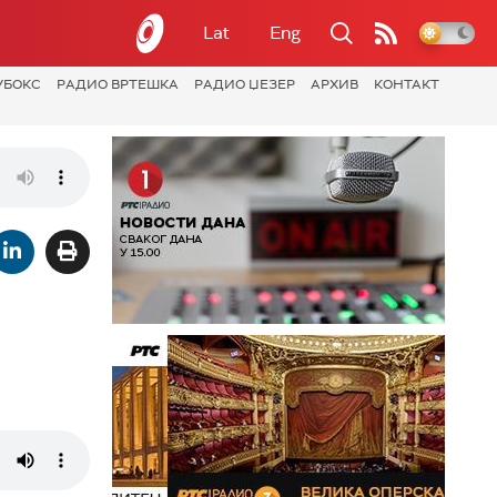
Lat
Eng
УБОКС
РАДИО ВРТЕШКА
РАДИО ЏЕЗЕР
АРХИВ
КОНТАКТ