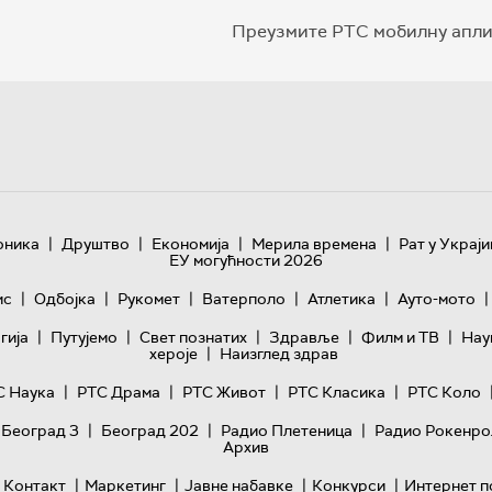
Преузмите РТС мобилну апли
|
|
|
|
оника
Друштво
Економија
Мерила времена
Рат у Украји
ЕУ могућности 2026
|
|
|
|
|
|
ис
Одбојка
Рукомет
Ватерполо
Атлетика
Ауто-мото
|
|
|
|
|
гијa
Путујемо
Свет познатих
Здравље
Филм и ТВ
Нау
|
хероје
Наизглед здрав
|
|
|
|
С Наука
РТС Драма
РТС Живот
РТС Класика
РТС Коло
|
|
|
 Београд 3
Београд 202
Радио Плетеница
Радио Рокенро
Архив
|
|
|
|
Контакт
Маркетинг
Јавне набавке
Конкурси
Интернет п