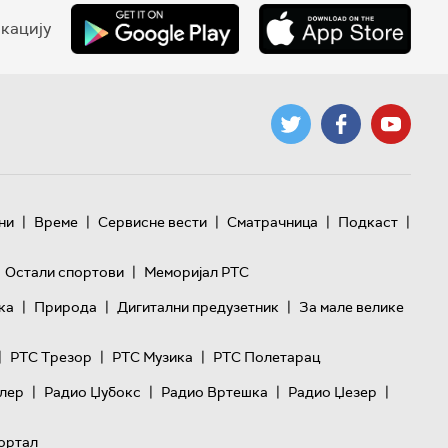
кацију
|
|
|
|
|
ни
Време
Сервисне вести
Сматрачница
Подкаст
|
Остали спортови
Меморијал РТС
|
|
|
ка
Природа
Дигитални предузетник
За мале велике
|
|
|
РТС Трезор
РТС Музика
РТС Полетарац
|
|
|
|
лер
Радио Џубокс
Радио Вртешка
Радио Џезер
ортал