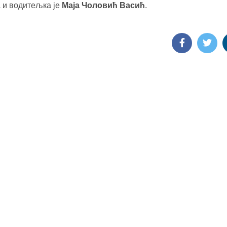
 и водитељка је
Маја Чоловић Васић
.