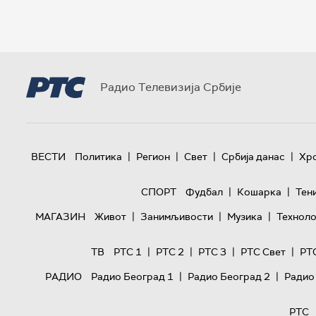
Радио Телевизија Србије
|
|
|
|
ВЕСТИ
Политика
Регион
Свет
Србија данас
Хр
|
|
СПОРТ
Фудбал
Кошарка
Тен
|
|
|
МАГАЗИН
Живот
Занимљивости
Музика
Техноло
|
|
|
|
ТВ
РТС 1
РТС 2
РТС 3
РТС Свет
РТ
|
|
РАДИО
Радио Београд 1
Радио Београд 2
Радио
РТС