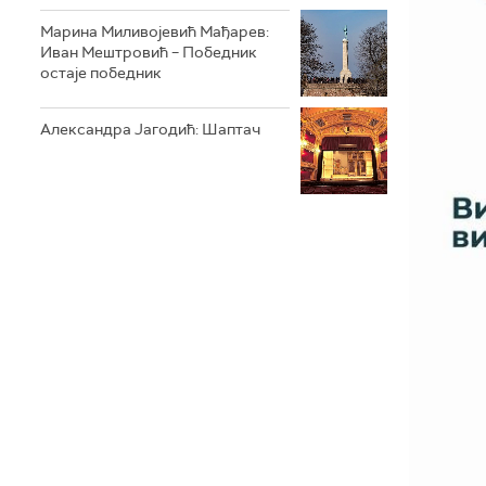
Марина Миливојевић Мађарев:
Иван Мештровић – Победник
остаје победник
Александра Јагодић: Шаптач