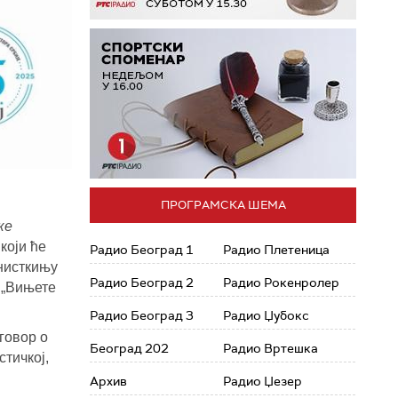
ПРОГРАМСКА ШЕМА
ке
који ће
Радио Београд 1
Радио Плетеница
анисткињу
Радио Београд 2
Радио Рокенролер
м
„
Вињете
Радио Београд 3
Радио Џубокс
говор о
Београд 202
Радио Вртешка
тичкој,
Архив
Радио Џезер