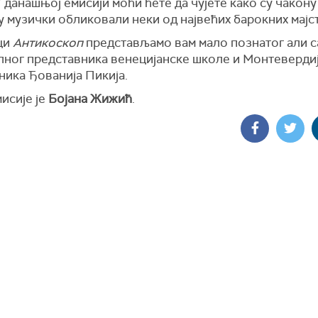
У данашњој емисији моћи ћете да чујете како су чакону
 музички обликовали неки од највећих барокних мајс
ци
Антикоскоп
представљамо вам мало познатог али 
лног представника венецијанске школе и Монтеверди
ника Ђованија Пикија.
исије је
Бојана Жижић
.