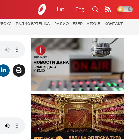
Lat
Eng
УБОКС
РАДИО ВРТЕШКА
РАДИО ЏЕЗЕР
АРХИВ
КОНТАКТ