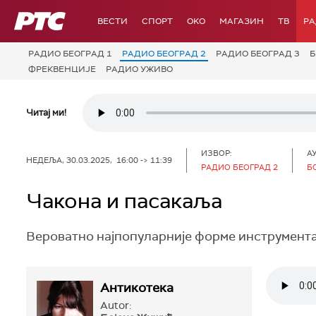
РТС
ВЕСТИ
СПОРТ
OKO
МАГАЗИН
ТВ
Р
РАДИО БЕОГРАД 1
РАДИО БЕОГРАД 2
РАДИО БЕОГРАД 3
Б
ФРЕКВЕНЦИЈЕ
РАДИО УЖИВО
Читај ми!
ИЗВОР:
А
НЕДЕЉА, 30.03.2025, 16:00 -> 11:39
РАДИО БЕОГРАД 2
Б
Чакона и пасакаља
Вероватно најпопуларније форме инструментал
Антикотека
Autor: