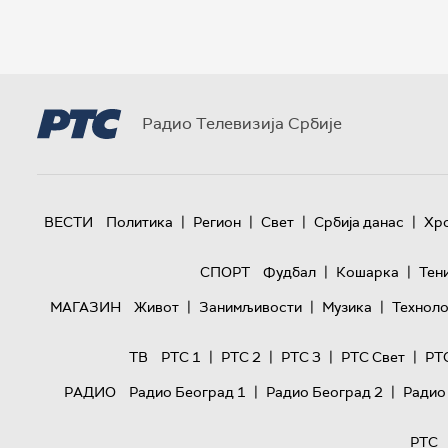
Радио Телевизија Србије
|
|
|
|
ВЕСТИ
Политика
Регион
Свет
Србија данас
Хр
|
|
СПОРТ
Фудбал
Кошарка
Тен
|
|
|
МАГАЗИН
Живот
Занимљивости
Музика
Техноло
|
|
|
|
ТВ
РТС 1
РТС 2
РТС 3
РТС Свет
РТ
|
|
РАДИО
Радио Београд 1
Радио Београд 2
Радио
РТС