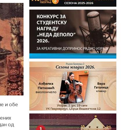
ме и обе
шених
дан од