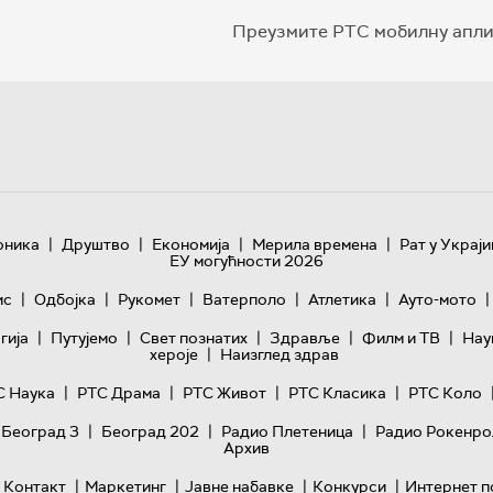
Преузмите РТС мобилну апли
|
|
|
|
оника
Друштво
Економија
Мерила времена
Рат у Украји
ЕУ могућности 2026
|
|
|
|
|
|
ис
Одбојка
Рукомет
Ватерполо
Атлетика
Ауто-мото
|
|
|
|
|
гијa
Путујемо
Свет познатих
Здравље
Филм и ТВ
Нау
|
хероје
Наизглед здрав
|
|
|
|
С Наука
РТС Драма
РТС Живот
РТС Класика
РТС Коло
|
|
|
 Београд 3
Београд 202
Радио Плетеница
Радио Рокенро
Архив
|
|
|
|
Контакт
Маркетинг
Јавне набавке
Конкурси
Интернет п