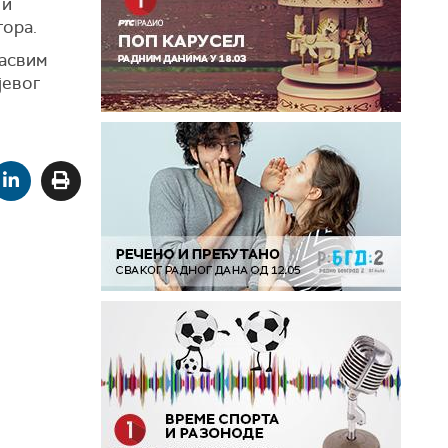
 и
тора.
сасвим
јевог