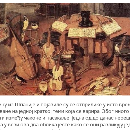
чу из Шпаније и појавиле су се отприлике у исто вре
ване на једној краткој теми која се варира. Због много
и између чаконе и пасакаље, једна од до данас нере
а у вези ова два облика јесте како се они разликују је