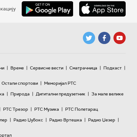
кацију
|
|
|
|
|
ни
Време
Сервисне вести
Сматрачница
Подкаст
|
Остали спортови
Меморијал РТС
|
|
|
ка
Природа
Дигитални предузетник
За мале велике
|
|
|
РТС Трезор
РТС Музика
РТС Полетарац
|
|
|
|
лер
Радио Џубокс
Радио Вртешка
Радио Џезер
ортал