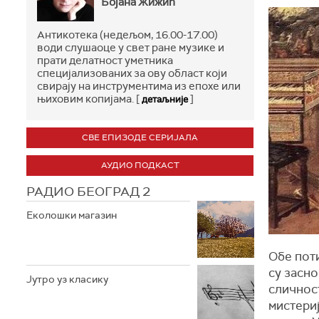
Бојана Жижић
Антикотека (недељом, 16.00-17.00)
води слушаоце у свет ране музике и
прати делатност уметника
специјализованих за ову област који
свирају на инструментима из епохе или
њиховим копијама. [
]
детаљније
СВЕ ЕПИЗОДЕ СЕРИЈАЛА
АУДИО ПОДКАСТ
РАДИО БЕОГРАД 2
Еколошки магазин
Обе поти
су засно
Јутро уз класику
сличност
мистериј