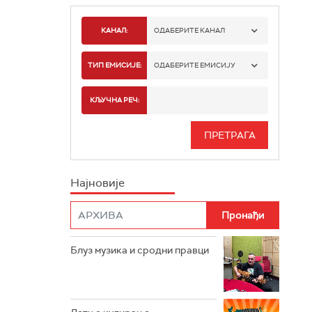
КАНАЛ:
ОДАБЕРИТЕ КАНАЛ
РАДИО БЕОГРАД 1
ТИП ЕМИСИЈЕ:
ОДАБЕРИТЕ ЕМИСИЈУ
РАДИО БЕОГРАД 2
СПОРТ
КЉУЧНА РЕЧ:
РАДИО БЕОГРАД 3
СЕРИЈА
БЕОГРАД 202
ИНФО
Најновије
РАДИО ПЛЕТЕНИЦА
ФИЛМ
РАДИО РОКЕНРОЛЕР
РАДИО ЏУБОКС
Блуз музика и сродни правци
РАДИО ВРТЕШКА
РАДИО ЏЕЗЕР