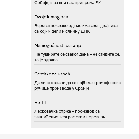
Србији, и за шта нас припрема ЕУ
Dvojnik mog oca
Вероватно свако од нас има свог двојника
са којим дели и сличну ДНК
Nemogućnost tusiranja
Не туширате се сваког дана – не стидите се,
то је здраво
Cestitke za uspeh
Да ли сте знали да се најбоље грамофонске
ручице производе у Србији
Re: Eh...
Лесковачка спржа – производ са
заштићеним географским пореклом