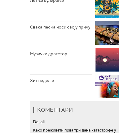
Летње кулирање
АРХИВ
Свака песма носи своју причу
Музички драгстор
Хит недеље
КОМЕНТАРИ
Da, ali...
Како преживети прва три дана катастрофе у