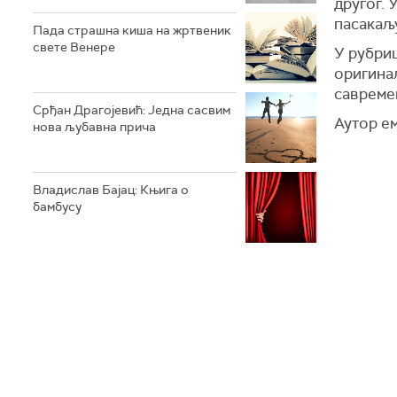
другог. 
пасакаљу
Пада страшна киша на жртвеник
свете Венере
У рубри
оригина
савреме
Срђан Драгојевић: Једна сасвим
Аутор ем
нова љубавна прича
Владислав Бајац: Књига о
бамбусу