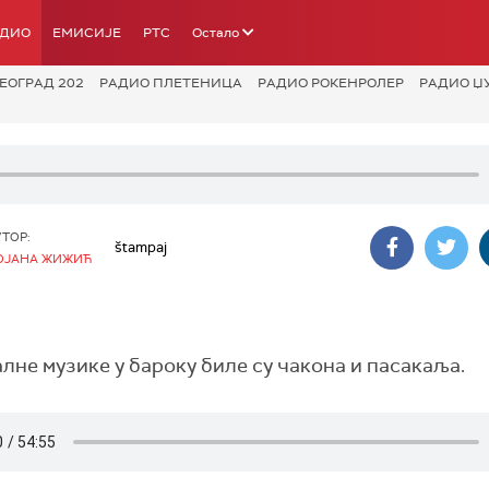
АДИО
ЕМИСИЈЕ
РТС
Остало
ЕОГРАД 202
РАДИО ПЛЕТЕНИЦА
РАДИО РОКЕНРОЛЕР
РАДИО Џ
УТОР:
štampaj
ОЈАНА ЖИЖИЋ
не музике у бароку биле су чакона и пасакаља.