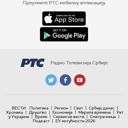
Преузмите РТС мобилну апликацију
Радио Телевизија Србије
|
|
|
|
ВЕСТИ
Политика
Регион
Свет
Србија данас
|
|
|
|
Хроника
Друштво
Економија
Мерила времена
Рат
|
|
|
|
у Украјини
Време
Сервисне вести
Сматрачница
|
Подкаст
ЕУ могућности 2026