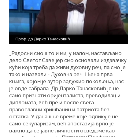
Проф. др Дарко Танасковић
„Радосни смо што и ми, у малом, настављамо
дело Светог Саве јер смо основали издавачку
кући која треба да живи духовну реч, па смо је
тако и назвали - Духовна реч. Њена прва
књига, којом је аутор задужио покољења, нас
је овде сабрала. Др Дарко Танасковић је не
само признати оријенталиста, преводилац и
дипломата, већ пре и после свега
православни хришћанин и патриота без
остатка. У данашње време које одликује не
само секуларизам, већ апостазија врло је
важно да се јавне личности осведоче као