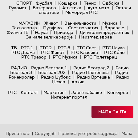
|
|
|
|
СПОРТ
Фудбал
Кошарка
Тенис
Одбојка
|
|
|
|
Рукомет
Ватерполо
Атлетика
Ауто-мото
Остали
|
спортови
Меморијал РТС
|
|
|
МАГАЗИН
Живот
Занимљивости
Музика
|
|
|
|
Технологијa
Путујемо
Свет познатих
Здравље
|
|
|
|
Филм и ТВ
Наука
Природа
Дигитални предузетник
|
За мале велике хероје
Наизглед здрав
|
|
|
|
|
ТВ
РТС 1
РТС 2
РТС 3
РТС Свет
РТС Наука
|
|
|
|
РТС Драма
РТС Живот
РТС Класика
РТС Коло
|
|
РТС Трезор
РТС Музика
РТС Полетарац
|
|
РАДИО
Радио Београд 1
Радио Београд 2
Радио
|
|
|
Београд 3
Београд 202
Радио Плетеница
Радио
|
|
|
Рокенролер
Радио Џубокс
Радио Вртешка
Радио
|
Џезер
Архив
|
|
|
|
РТС
Контакт
Маркетинг
Јавне набавке
Конкурси
Интернет портал
МАПА САЈТА
Приватност
Copyright
Правила употребе садржаја
Мапа
|
|
|