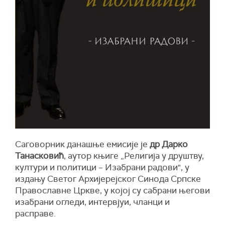
Саговорник данашње емисије је
др Дарко
Танасковић
, аутор књиге „Религија у друштву,
култури и политици – Изабрани радови", у
издању Светог Архијерејског Синода Српске
Православне Цркве, у којој су сабрани његови
изабрани огледи, интервјуи, чланци и
расправе.