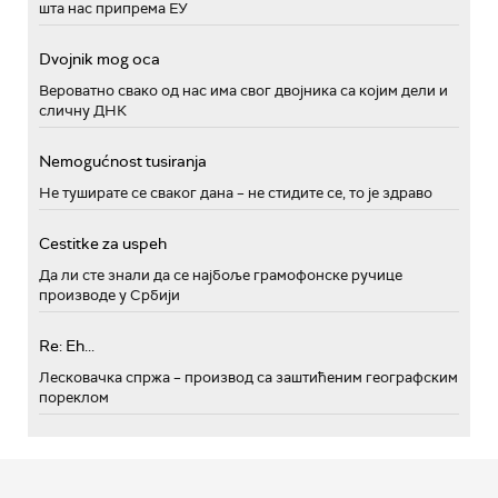
шта нас припрема ЕУ
Dvojnik mog oca
Вероватно свако од нас има свог двојника са којим дели и
сличну ДНК
Nemogućnost tusiranja
Не туширате се сваког дана – не стидите се, то је здраво
Cestitke za uspeh
Да ли сте знали да се најбоље грамофонске ручице
производе у Србији
Re: Eh...
Лесковачка спржа – производ са заштићеним географским
пореклом