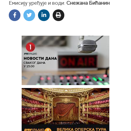
Емисију уређује и води:
Снежана Бићанин