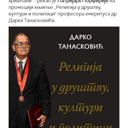
хришћани" - рекао је
Патријарх Порфирије
на
промоцији књигње „Религија у друштву,
култури и политици" професора емеритуса др
Дарка Танасковића.