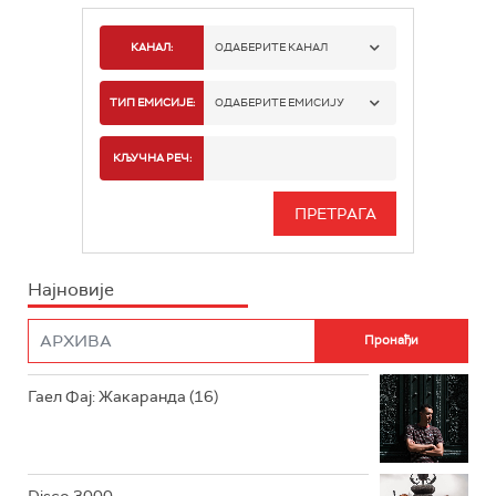
КАНАЛ:
ОДАБЕРИТЕ КАНАЛ
РАДИО БЕОГРАД 1
ТИП ЕМИСИЈЕ:
ОДАБЕРИТЕ ЕМИСИЈУ
РАДИО БЕОГРАД 2
СПОРТ
КЉУЧНА РЕЧ:
РАДИО БЕОГРАД 3
СЕРИЈА
БЕОГРАД 202
ИНФО
Најновије
РАДИО ПЛЕТЕНИЦА
ФИЛМ
РАДИО РОКЕНРОЛЕР
РАДИО ЏУБОКС
Гаел Фај: Жакаранда (16)
РАДИО ВРТЕШКА
РАДИО ЏЕЗЕР
Disco 3000