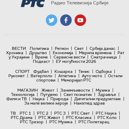
Радио Телевизија Србије
|
|
|
|
ВЕСТИ
Политика
Регион
Свет
Србија данас
|
|
|
|
Хроника
Друштво
Економија
Мерила времена
Рат
|
|
|
|
у Украјини
Време
Сервисне вести
Сматрачница
|
Подкаст
ЕУ могућности 2026
|
|
|
|
СПОРТ
Фудбал
Кошарка
Тенис
Одбојка
|
|
|
|
Рукомет
Ватерполо
Атлетика
Ауто-мото
Остали
|
спортови
Меморијал РТС
|
|
|
МАГАЗИН
Живот
Занимљивости
Музика
|
|
|
|
Технологијa
Путујемо
Свет познатих
Здравље
|
|
|
|
Филм и ТВ
Наука
Природа
Дигитални предузетник
|
За мале велике хероје
Наизглед здрав
|
|
|
|
|
ТВ
РТС 1
РТС 2
РТС 3
РТС Свет
РТС Наука
|
|
|
|
РТС Драма
РТС Живот
РТС Класика
РТС Коло
|
|
РТС Трезор
РТС Музика
РТС Полетарац