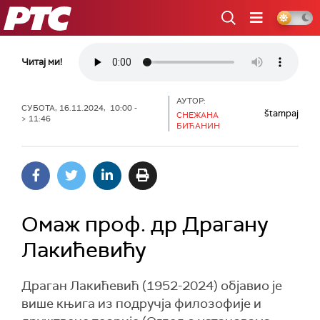
РТС
Читај ми!
АУТОР:
СУБОТА, 16.11.2024, 10:00 -
štampaj
СНЕЖАНА
> 11:46
БИЋАНИН
Омаж проф. др Драгану
Лакићевићу
Драган Лакићевић (1952-2024) објавио је
више књига из подручја филозофије и