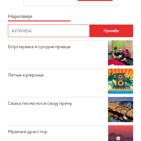
БЕОГРАД 202
ИНФО
Најновије
РАДИО ПЛЕТЕНИЦА
ФИЛМ
РАДИО РОКЕНРОЛЕР
РАДИО ЏУБОКС
Блуз музика и сродни правци
РАДИО ВРТЕШКА
РАДИО ЏЕЗЕР
Летње кулирање
АРХИВ
Свака песма носи своју причу
Музички драгстор