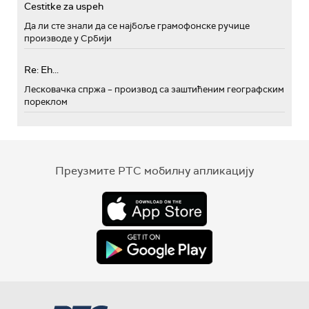
Cestitke za uspeh
Да ли сте знали да се најбоље грамофонске ручице
производе у Србији
Re: Eh...
Лесковачка спржа – производ са заштићеним географским
пореклом
Преузмите РТС мобилну апликацију