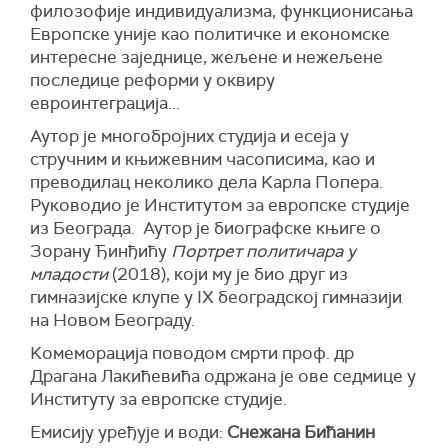
филозофије индивидуализма, функционисања
Европске уније као политичке и економске
интересне заједнице, жељене и нежељене
последице реформи у оквиру
евроинтеграција...
Аутор је многобројних студија и есеја у
стручним и књижевним часописима, као и
преводилац неколико дела Kарла Попера.
Руководио је Институтом за европске студије
из Београда. Аутор је биографске књиге о
Зорану Ђинђићу
Портрет политичара у
младости
(2018), који му је био друг из
гимназијске клупе у IX београдској гимназији
на Новом Београду.
Kомеморација поводом смрти проф. др
Драгана Лакићевића одржана је ове седмице у
Институту за европске студије.
Емисију уређује и води:
Снежана Бићанин