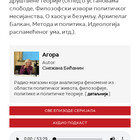
друштвене теорије (Оглед о установама
слободе, Филозофски извори политичког
месијанства, О хаосу и безумљу, Архипелаг
Балкан, Метода и политика, Идеологија
распамећеног ума, итд.).
Агора
Autor:
Снежана Бићанин
Радио-магазин који анализира феномене из
области политичког живота, филозофије,
политике и политичке теорије. [
]
детаљније
СВЕ ЕПИЗОДЕ СЕРИЈАЛА
АУДИО ПОДКАСТ