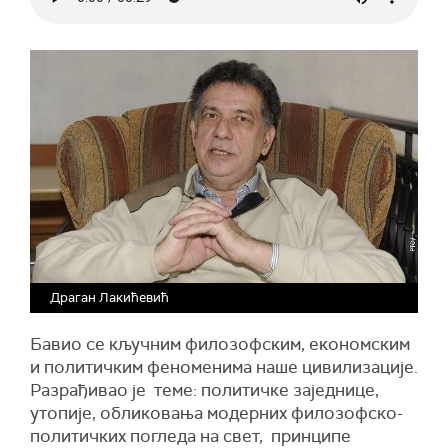
Драган Лакићевић
Бавио се кључним филозофским, економским
и политичким феноменима наше цивилизације.
Разрађивао је теме: политичке заједнице,
утопије, обликовања модерних филозофско-
политичких погледа на свет, принципе