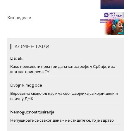
Хит недеље
КОМЕНТАРИ
Da, ali...
Како преживети прва три дана катастрофе у Србији, и за
шта нас припрема ЕУ
Dvojnik mog oca
Вероватно свако од нас има свог двојника са којим дели и
сличну ДНК
Nemogućnost tusiranja
Не туширате се сваког дана – не стидите се, то је здраво