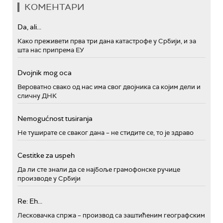
КОМЕНТАРИ
Da, ali...
Како преживети прва три дана катастрофе у Србији, и за
шта нас припрема ЕУ
Dvojnik mog oca
Вероватно свако од нас има свог двојника са којим дели и
сличну ДНК
Nemogućnost tusiranja
Не туширате се сваког дана – не стидите се, то је здраво
Cestitke za uspeh
Да ли сте знали да се најбоље грамофонске ручице
производе у Србији
Re: Eh...
Лесковачка спржа – производ са заштићеним географским