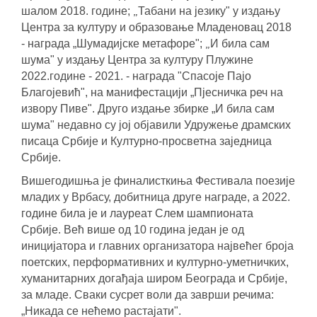
„
шалом 2018. године;
Табани на језику" у издању
Центра за културу и образовање Младеновац 2018
„
- награда „Шумадијске метафоре";
И била сам
шума" у издању Центра за културу Плужине
2022.године - 2021. - награда "Спасоје Пајо
Благојевић", на манифестацији „Пјесничка реч на
извору Пиве".
Друго издање збирке „И била сам
шума" недавно су јој објавили Удружење драмских
писаца Србије и Културно-просветна заједница
Србије.
Вишегодишња је финалисткиња Фестивала поезије
младих у Врбасу, добитница друге награде, а 2022.
године била је и лауреат Слем шампионата
Србије.
Већ више од 10 година један је од
иницијатора и главних организатора највећег броја
поетских, перформативних и културно-уметничких,
хуманитарних догађаја широм Београда и Србије,
за младе.
Сваки сусрет воли да заврши речима:
„Никада се нећемо растајати".