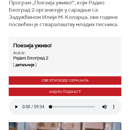
Програм „Поезија уживо!”, који Радио
Београд 2 организује у сарадњи са
Задужбином Илије М. Коларца, ове године
посвећен је стваралаштву младих песника.
Поезија уживо!
Autor:
Радио Београд 2
[
]
детаљније
СВЕ ЕПИЗОДЕ СЕРИЈАЛА
АУДИО ПОДКАСТ