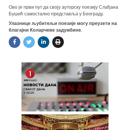
Ово је први пут да своју ауторску поезију Слађана
Бушић самостално представља у Београду.
Улазнице љубитељи поезије могу преузети на
благајни Коларчеве задужбине
.