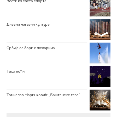
Вести из света спорта
РАДИО ВРТЕШКА
РАДИО ЏЕЗЕР
Дневни магазин културе
АРХИВ
Србија се бори с пожарима
Тихо ноћи
Томислав Маринковић: ,,Баштенске тезе”