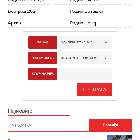
Београд 202
Радио Вртешка
Архив
Радио Џезер
КАНАЛ:
ОДАБЕРИТЕ КАНАЛ
РАДИО БЕОГРАД 1
ТИП ЕМИСИЈЕ:
ОДАБЕРИТЕ ЕМИСИЈУ
РАДИО БЕОГРАД 2
СПОРТ
КЉУЧНА РЕЧ:
РАДИО БЕОГРАД 3
СЕРИЈА
БЕОГРАД 202
ИНФО
Најновије
РАДИО ПЛЕТЕНИЦА
ФИЛМ
РАДИО РОКЕНРОЛЕР
РАДИО ЏУБОКС