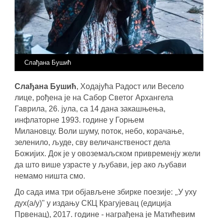
Слађана Бушић
Слађана Бушић
, Ходајућа Радост или Весело
лице, рођена је на Сабор Светог Архангела
Гаврила, 26. јула, са 14 дана закашњења,
инфлаторне 1993. године у Горњем
Милановцу.
Воли шуму, поток, небо, корачање,
зеленило, људе, сву величанственост дела
Божијих.
Док је у овоземаљском привременју жели
да што више узрасте у љубави, јер ако љубави
немамо ништа смо.
„
До сада има три објављене збирке поезије:
У уху
дух(а/у)" у издању СКЦ Крагујевац (едиција
Првенац), 2017. године - награђена је Матићевим