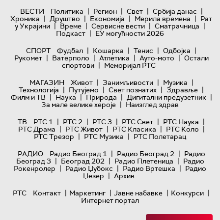
|
|
|
|
ВЕСТИ
Политика
Регион
Свет
Србија данас
|
|
|
|
Хроника
Друштво
Економија
Мерила времена
Рат
|
|
|
|
у Украјини
Време
Сервисне вести
Сматрачница
|
Подкаст
ЕУ могућности 2026
|
|
|
|
СПОРТ
Фудбал
Кошарка
Тенис
Одбојка
|
|
|
|
Рукомет
Ватерполо
Атлетика
Ауто-мото
Остали
|
спортови
Меморијал РТС
|
|
|
МАГАЗИН
Живот
Занимљивости
Музика
|
|
|
|
Технологијa
Путујемо
Свет познатих
Здравље
|
|
|
|
Филм и ТВ
Наука
Природа
Дигитални предузетник
|
За мале велике хероје
Наизглед здрав
|
|
|
|
|
ТВ
РТС 1
РТС 2
РТС 3
РТС Свет
РТС Наука
|
|
|
|
РТС Драма
РТС Живот
РТС Класика
РТС Коло
|
|
РТС Трезор
РТС Музика
РТС Полетарац
|
|
РАДИО
Радио Београд 1
Радио Београд 2
Радио
|
|
|
Београд 3
Београд 202
Радио Плетеница
Радио
|
|
|
Рокенролер
Радио Џубокс
Радио Вртешка
Радио
|
Џезер
Архив
|
|
|
|
РТС
Контакт
Маркетинг
Јавне набавке
Конкурси
Интернет портал