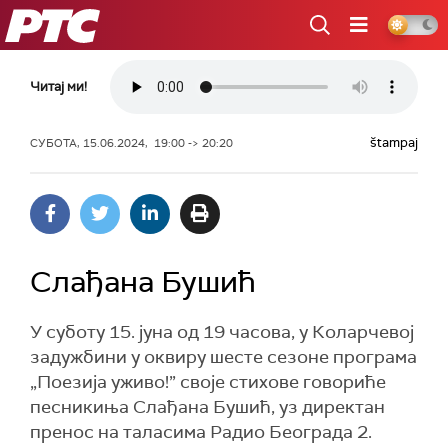
РТС
Читај ми!
štampaj
СУБОТА, 15.06.2024, 19:00 -> 20:20
Слађана Бушић
У суботу 15. јуна од 19 часова, у Коларчевој
задужбини у оквиру шесте сезоне програма
„Поезија уживо!” своје стихове говориће
песникиња Слађана Бушић, уз директан
пренос на таласима Радио Београда 2.