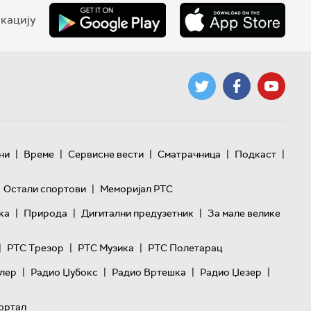
кацију
|
|
|
|
|
ни
Време
Сервисне вести
Сматрачница
Подкаст
|
Остали спортови
Меморијал РТС
|
|
|
ка
Природа
Дигитални предузетник
За мале велике
|
|
|
РТС Трезор
РТС Музика
РТС Полетарац
|
|
|
|
лер
Радио Џубокс
Радио Вртешка
Радио Џезер
ортал