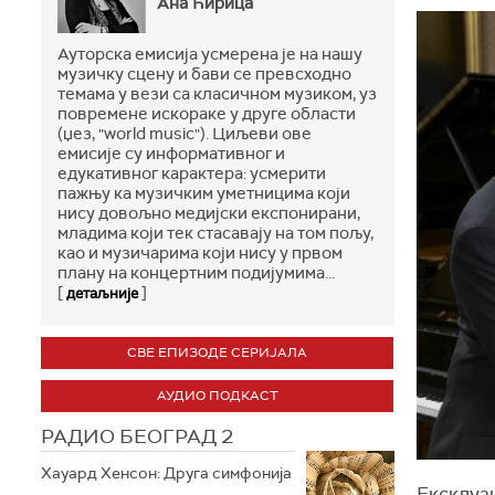
Ана Ћирица
Ауторска емисија усмерена је на нашу
музичку сцену и бави се превсходно
темама у вези са класичном музиком, уз
повремене искораке у друге области
(џез, "world music"). Циљеви ове
емисије су информативног и
едукативног карактера: усмерити
пажњу ка музичким уметницима који
нису довољно медијски експонирани,
младима који тек стасавају на том пољу,
као и музичарима који нису у првом
плану на концертним подијумима...
[
]
детаљније
СВЕ ЕПИЗОДЕ СЕРИЈАЛА
АУДИО ПОДКАСТ
РАДИО БЕОГРАД 2
Хауард Хенсон: Друга симфонија
Ексклуз