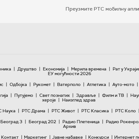
Преузмите РТС мобилну апли
|
|
|
|
оника
Друштво
Економија
Мерила времена
Рат у Украји
ЕУ могућности 2026
|
|
|
|
|
|
ис
Одбојка
Рукомет
Ватерполо
Атлетика
Ауто-мото
|
|
|
|
|
гијa
Путујемо
Свет познатих
Здравље
Филм и ТВ
Нау
|
хероје
Наизглед здрав
|
|
|
|
С Наука
РТС Драма
РТС Живот
РТС Класика
РТС Коло
|
|
|
 Београд 3
Београд 202
Радио Плетеница
Радио Рокенро
Архив
|
|
|
|
Контакт
Маркетинг
Јавне набавке
Конкурси
Интернет п