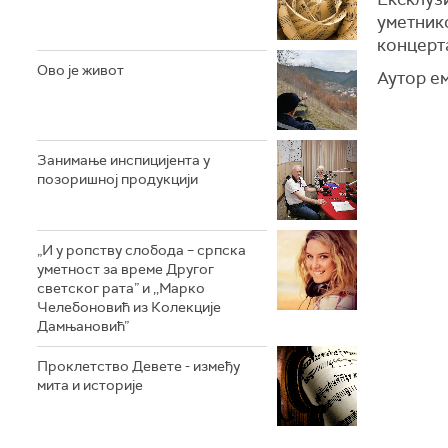
уметник
концерта
Ово је живот
Аутор е
Занимање инспицијента у
позоришној продукцији
„И у ропству слобода – српска
уметност за време Другог
светског рата” и ,,Марко
Челебоновић из Колекције
Дамњановић”
Проклетство Девете - између
мита и историје