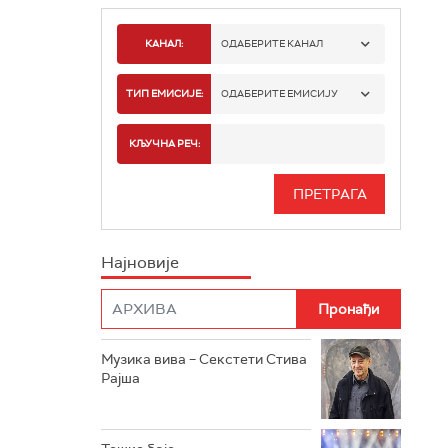
КАНАЛ:
ОДАБЕРИТЕ КАНАЛ
РАДИО БЕОГРАД 1
ТИП ЕМИСИЈЕ:
ОДАБЕРИТЕ ЕМИСИЈУ
РАДИО БЕОГРАД 2
СПОРТ
КЉУЧНА РЕЧ:
РАДИО БЕОГРАД 3
СЕРИЈА
БЕОГРАД 202
ИНФО
Најновије
РАДИО ПЛЕТЕНИЦА
ФИЛМ
РАДИО РОКЕНРОЛЕР
РАДИО ЏУБОКС
Музика вива – Секстети Стива
Рајша
РАДИО ВРТЕШКА
РАДИО ЏЕЗЕР