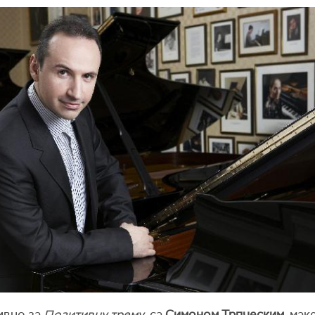
ивно за
Позитивну трему
, са
Симоном Трпческим
, ма