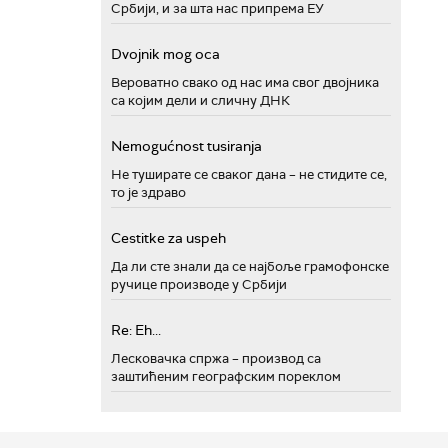
Србији, и за шта нас припрема ЕУ
Dvojnik mog oca
Вероватно свако од нас има свог двојника
са којим дели и сличну ДНК
Nemogućnost tusiranja
Не туширате се сваког дана – не стидите се,
то је здраво
Cestitke za uspeh
Да ли сте знали да се најбоље грамофонске
ручице производе у Србији
Re: Eh...
Лесковачка спржа – производ са
заштићеним географским пореклом