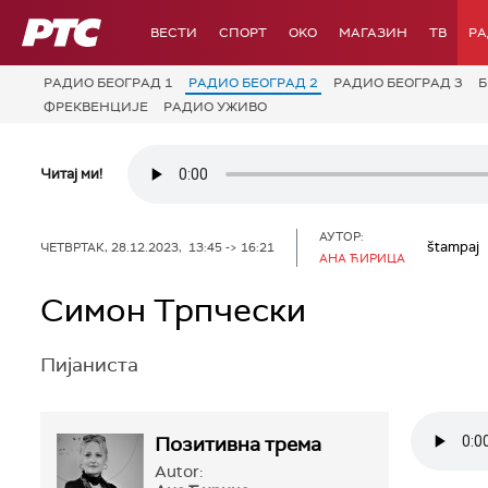
РТС
ВЕСТИ
СПОРТ
OKO
МАГАЗИН
ТВ
Р
РАДИО БЕОГРАД 1
РАДИО БЕОГРАД 2
РАДИО БЕОГРАД 3
Б
ФРЕКВЕНЦИЈЕ
РАДИО УЖИВО
Читај ми!
АУТОР:
štampaj
ЧЕТВРТАК, 28.12.2023, 13:45 -> 16:21
АНА ЋИРИЦА
Симон Трпчески
Пијаниста
Позитивна трема
Autor: