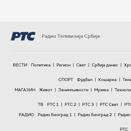
Радио Телевизија Србије
|
|
|
|
ВЕСТИ
Политика
Регион
Свет
Србија данас
Хр
|
|
СПОРТ
Фудбал
Кошарка
Тен
|
|
|
МАГАЗИН
Живот
Занимљивости
Музика
Техноло
|
|
|
|
ТВ
РТС 1
РТС 2
РТС 3
РТС Свет
РТ
|
|
РАДИО
Радио Београд 1
Радио Београд 2
Радио
РТС