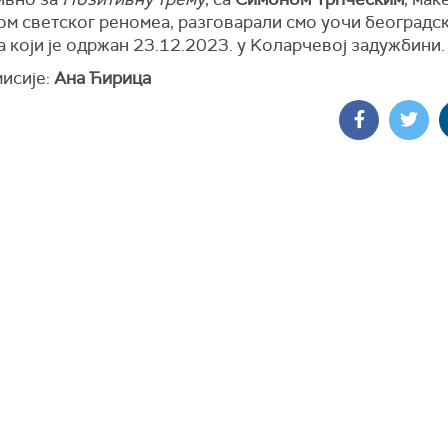
ом светског реномеа, разговарали смо уочи београдс
 који је одржан 23.12.2023. у Kоларчевој задужбини.
мисије:
Ана Ћирица