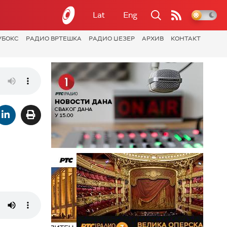
Lat
Eng
УБОКС
РАДИО ВРТЕШКА
РАДИО ЏЕЗЕР
АРХИВ
КОНТАКТ