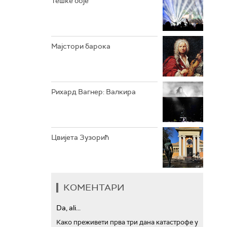
Тешке боје
АРХИВ
Мајстори барока
Рихард Вагнер: Валкира
Цвијета Зузорић
КОМЕНТАРИ
Da, ali...
Како преживети прва три дана катастрофе у