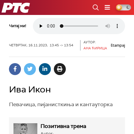
РТС
Читај ми!
АУТОР:
štampaj
ЧЕТВРТАК, 16.11.2023, 13:45 -> 13:54
АНА ЋИРИЦА
Ива Икон
Певачица, пијанисткиња и кантауторка
Позитивна трема
Autor: