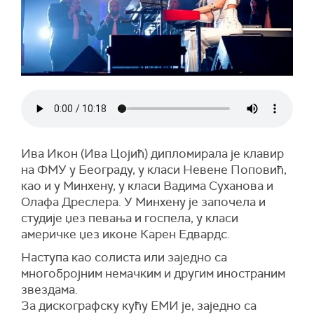
Ива Икон (Ива Цојић) дипломирала je клавир
на ФМУ у Београду, у класи Невене Поповић,
као и у Минхену, у класи Вадима Суханова и
Олафа Дреслера. У Минхену је започела и
студије џез певања и госпела, у класи
америчке џез иконе Карен Едвардс.
Наступа као солиста или заједно са
многобројним немачким и другим иностраним
звездама.
За дискографску кућу ЕМИ је, заједно са