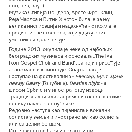
поп, џез, блуз).
Музика Стивија Вондера, Арете Френклин,
Реја Чарлса и Витни Хјустон била је за њу
велика инспирација и надахнуће ‒ открила је
предивни свет госпела, који у духу ових
уметника и даље негује.
Године 2013. окупила је неке од најбољих
београдских музичара и основала „The Iva
Ikon Gospel Choir and Band", за који приређује
аранжмане и компонује. Овај састав је
наступао на фестивалима ‒
Миксер
,
Бунт
,
Даме
певају Бајагу
(Голубица),
Beatles night
‒ а
широм Србије и у иностранству изводи
традиционални или савремени госпел и стиче
велику наклоност публике.
Редовно наступа као пијаниста и вокални
солиста у земљи и иностранству, као солиста
или са целим бендом.
Интензивно се бави и педагогијом.