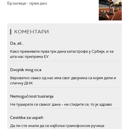
Брзалице - први део
КОМЕНТАРИ
Da, ali...
Како преживети прва три дана катастрофе у Србији, и за
шта нас припрема ЕУ
Dvojnik mog oca
Вероватно свако од нас има свог двојника са којим дели и
сличну ДНК
Nemogućnost tusiranja
Не туширате се сваког дана – не стидите се, то је здраво
Cestitke za uspeh
Да ли сте знали да се најбоље грамофонске ручице