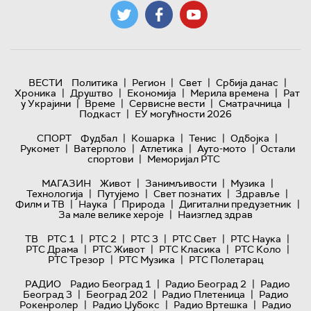
|
|
|
|
ВЕСТИ
Политика
Регион
Свет
Србија данас
|
|
|
|
Хроника
Друштво
Економија
Мерила времена
Рат
|
|
|
|
у Украјини
Време
Сервисне вести
Сматрачница
|
Подкаст
ЕУ могућности 2026
|
|
|
|
СПОРТ
Фудбал
Кошарка
Тенис
Одбојка
|
|
|
|
Рукомет
Ватерполо
Атлетика
Ауто-мото
Остали
|
спортови
Меморијал РТС
|
|
|
МАГАЗИН
Живот
Занимљивости
Музика
|
|
|
|
Технологијa
Путујемо
Свет познатих
Здравље
|
|
|
|
Филм и ТВ
Наука
Природа
Дигитални предузетник
|
За мале велике хероје
Наизглед здрав
|
|
|
|
|
ТВ
РТС 1
РТС 2
РТС 3
РТС Свет
РТС Наука
|
|
|
|
РТС Драма
РТС Живот
РТС Класика
РТС Коло
|
|
РТС Трезор
РТС Музика
РТС Полетарац
|
|
РАДИО
Радио Београд 1
Радио Београд 2
Радио
|
|
|
Београд 3
Београд 202
Радио Плетеница
Радио
|
|
|
Рокенролер
Радио Џубокс
Радио Вртешка
Радио