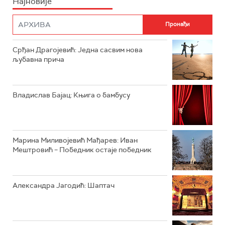
Најновије
РАДИО ПЛЕТЕНИЦА
ФИЛМ
РАДИО РОКЕНРОЛЕР
РАДИО ЏУБОКС
Срђан Драгојевић: Једна сасвим нова
љубавна прича
РАДИО ВРТЕШКА
РАДИО ЏЕЗЕР
Владислав Бајац: Књига о бамбусу
АРХИВ
Марина Миливојевић Мађарев: Иван
Мештровић – Победник остаје победник
Александра Јагодић: Шаптач