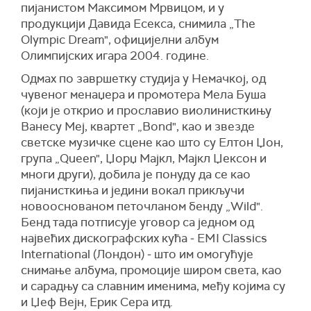
пијанистом Максимом Мрвицом, и у
продукцији Давида Есекса, снимила „The
Olympic Dream", официјeлни албум
Олимпијских игара 2004. године.
Одмах по завршетку студија у Немачкој, од
чувеног менаџера и промотера Мела Буша
(који је открио и прославио виолинисткињу
Ванесу Меј, квартет „Bond", као и звезде
светске музичке сцене као што су Елтон Џон,
група „Queen", Џорџ Мајкл, Мајкл Џексон и
многи други), добила је понуду да се као
пијанисткиња и једини вокал прикључи
новооснованом петочланом бенду „Wild".
Бенд тада потписује уговор са једном од
највећих дискографских кућа ‒ EMI Classics
International (Лондон) ‒ што им омогућује
снимање албума, промоције широм света, као
и сарадњу са славним именима, међу којима су
и Џеф Вејн, Ерик Сера итд.