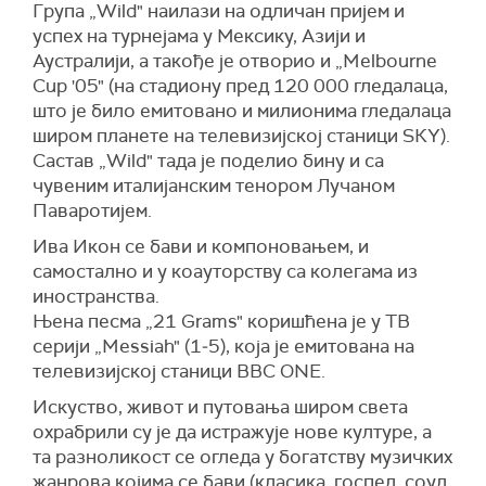
Група „Wild" наилази на одличан пријем и
успех на турнејама у Мексику, Азији и
Аустралији, а такође је отворио и „Melbourne
Cup '05" (на стадиону пред 120 000 гледалаца,
што је било емитовано и милионима гледалаца
широм планете на телевизијској станици SКY).
Састав „Wild" тада је поделио бину и са
чувеним италијанским тенором Лучаном
Паваротијем.
Ива Икон се бави и компоновањем, и
самостално и у коауторству са колегама из
иностранства.
Њена песма „21 Grams" коришћена је у ТВ
серији „Messiah" (1‒5), која је емитована на
телевизијској станици BBC ONE.
Искуство, живот и путовања широм света
охрабрили су је да истражује нове културе, а
та разноликост се огледа у богатству музичких
жанрова којима се бави (класика, госпел, соул,