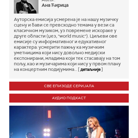
Ана Ћирица
Ауторска емисија усмерена је на нашу музичку
сцену и бави се превсходно темама у вези са
класичном музиком, уз повремене искораке у
друге области (џез, "world music"). Циљеви ове
емисије су информативног и едукативног
карактера: усмерити пажњу ка музичким
уметницима који нису довољно медијски
експонирани, младима који тек стасавају на том
пољу, као и музичарима који нису у првом плану
на концертним подијумима... [
]
детаљније
СВЕ ЕПИЗОДЕ СЕРИЈАЛА
АУДИО ПОДКАСТ