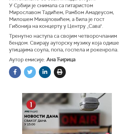
У Србији је снимала са гитаристом
Мирославом Тадићем, Рамбом Амадеусом,
Милошем Михајловићем, а била је гост
Гибонија на концерту у Центру „Сава".
Тренутно наступа са својим четворочланим
бендом. Свирају ауторску музику која одише
утицајима соула, попа, госпела и рокенрола.
Аутор емисије:
Ана Ћирица