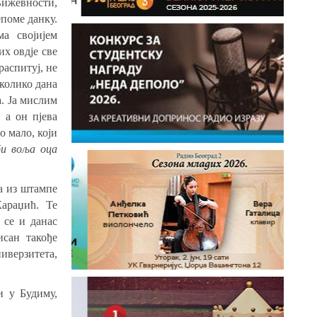
њижевности,
епоме данку.
ма својијем
их овдје све
распитуј, не
еколико дана
. Ја мислим
 а он пјева
о мало, који
би воља оца
а из штампе
Караџић. Те
 се и данас
исан такође
иверзитета,
и у Будиму,