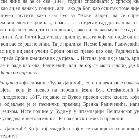
 све чини да ће се ова (1847) година спомињати у српској к
као лијеп данак у години, али –ако да Бог- као освитак томе лиј
почео слутити како сам чуо за ''Нови Завјет'' да се спре
м видјелом и Србина да обасја. ... Ја нијесам сад доколан да ти 
ако нијеси спавао, ти си их видио, а ако си спавао мучи се сад и 
јенити. Али ћу ти једну такву прилику казати коју ми овдје од н
 код вас се још не види.
Та је прилика: Песме Бранка Радичевића
ас није ниједан учени Србин овако пјевао као овај Радичевић,
о треба Србин књижевник да пјева.
...
Истина, још их је мало, врл
ле и раде као овај Радичевић, али
не бој се мало стадо, јер 
 да ти да царство
.
''
ог данка
који спомиње Ђура Даничић, јесте ишчекивање изласк
завјета'' који је превео на народни језик Вук Стефановић 
плодоносне 1847. појавио се Вуков превод свете књиге, који
 а објављен је и песнички првенац Бранка Радичевића, нап
језиком. Исте године у Будиму, у штампарији Пештанског ун
е угледала и његова књига ''Рат за српски језик и правопис''.
а Даничић? Ко је тај младић о којем се нашироко говорило 
егедину?