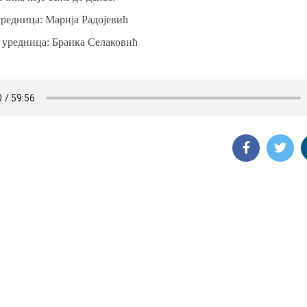
редница: Марија Радојевић
 уредница: Бранка Селаковић