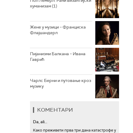
Пол Лемерл: Рани византијски
хуманизам (1)
АРХИВ
Жене у музици – Франциска
Флајшандерл
Пијанизми Балкана – Ивана
Гаврић
Чарлс Берни и путовање кроз
музику
КОМЕНТАРИ
Da, ali...
Како преживети прва три дана катастрофе у