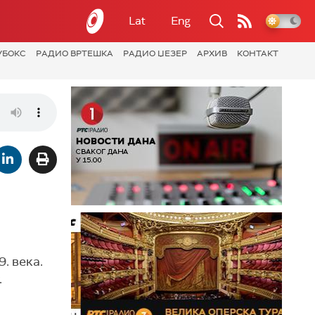
Lat
Eng
УБОКС
РАДИО ВРТЕШКА
РАДИО ЏЕЗЕР
АРХИВ
КОНТАКТ
. века.
.