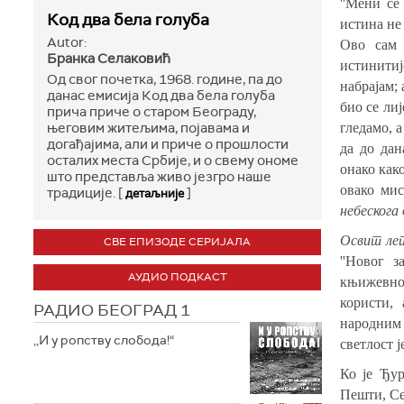
''Мени се
Код два бела голуба
истина не 
Autor:
Ово сам 
Бранка Селаковић
истинитије
Од свог почетка, 1968. године, па до
набрајам; 
данас емисија Код два бела голуба
био се ли
прича приче о старом Београду,
његовим житељима, појавама и
гледамо, а
догађајима, али и приче о прошлости
да до дан
осталих места Србије, и о свему ономе
онако как
што представља живо језгро наше
овако мис
традиције. [
]
детаљније
небескога
Освит леп
СВЕ ЕПИЗОДЕ СЕРИЈАЛА
''Новог 
АУДИО ПОДКАСТ
књижевно 
користи,
РАДИО БЕОГРАД 1
народним 
,,И у ропству слобода!“
светлост ј
Ко је Ђур
Пешти, С