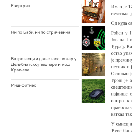
Евергрин
Имао је 17
немачког 
Од куда с
Ни по Баби, ни по стричевима
Рођен у Н
Јована П
Ђурађ. Ка
остао упа
Ватрогасци и даље гасе пожар у
је премин
Делиблатској пешчари и код
песник и 
Краљева.
О
сновао ј
Урош је б
Миш-фитнес
свештени
највише с
оштро кр
православ
каткад та
У емисији
Ђуре Дани