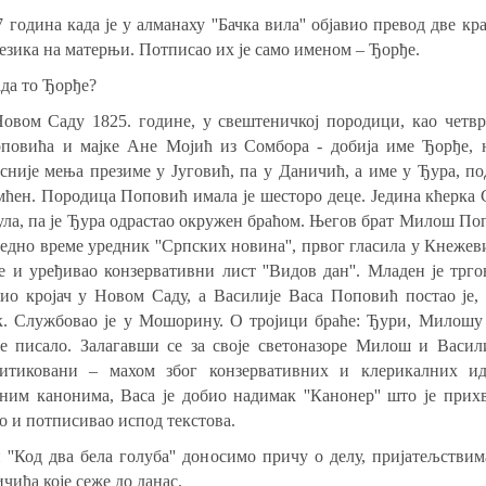
 година када је у алманаху ''Бачка вила'' објавио превод две кр
језика на матерњи. Потписао их је само именом – Ђорђе.
ада то Ђорђе?
овом Саду 1825. године, у свештеничкој породици, као четвр
оповића и мајке Ане Мојић из Сомбора - добија име Ђорђе,
сније мења презиме у Југовић, па у Даничић, а име у Ђура, под
мћен. Породица Поповић имала је шесторо деце. Једина кћерка 
ула, па је Ђура одрастао окружен браћом. Његов брат Милош Поп
једно време уредник ''Српских новина'', првог гласила у Кнеже
е и уређивао конзервативни лист ''Видов дан''. Младен је трг
ио кројач у Новом Саду, а Василије Васа Поповић постао је, 
к. Службовао је у Мошорину. О тројици браће: Ђури, Милошу
е писало. Залагавши се за своје светоназоре Милош и Васил
итиковани – махом због конзервативних и клерикалних иде
ним канонима, Васа је добио надимак ''Канонер'' што је прихв
ко и потписивао испод текстова.
 ''Код два бела голуба'' доносимо причу о делу, пријатељствим
чића које сеже до данас.