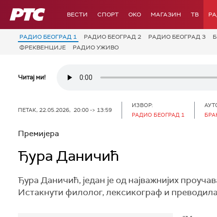
РТС
ВЕСТИ
СПОРТ
OKO
МАГАЗИН
ТВ
Р
РАДИО БЕОГРАД 1
РАДИО БЕОГРАД 2
РАДИО БЕОГРАД 3
Б
ФРЕКВЕНЦИЈЕ
РАДИО УЖИВО
Читај ми!
ИЗВОР:
АУТ
ПЕТАК, 22.05.2026, 20:00 -> 13:59
РАДИО БЕОГРАД 1
БРА
Премијера
Ђура Даничић
Ђура Даничић, један је од најважнијих проучава
Истакнути филолог, лексикограф и преводилац, 