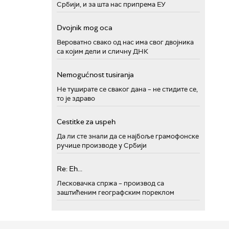
Србији, и за шта нас припрема ЕУ
Dvojnik mog oca
Вероватно свако од нас има свог двојника
са којим дели и сличну ДНК
Nemogućnost tusiranja
Не туширате се сваког дана – не стидите се,
то је здраво
Cestitke za uspeh
Да ли сте знали да се најбоље грамофонске
ручице производе у Србији
Re: Eh...
Лесковачка спржа – производ са
заштићеним географским пореклом