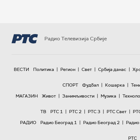
Радио Телевизија Србије
|
|
|
|
ВЕСТИ
Политика
Регион
Свет
Србија данас
Хр
|
|
СПОРТ
Фудбал
Кошарка
Тен
|
|
|
МАГАЗИН
Живот
Занимљивости
Музика
Техноло
|
|
|
|
ТВ
РТС 1
РТС 2
РТС 3
РТС Свет
РТ
|
|
РАДИО
Радио Београд 1
Радио Београд 2
Радио
РТС