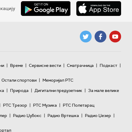
кацију
|
|
|
|
|
ни
Време
Сервисне вести
Сматрачница
Подкаст
|
Остали спортови
Меморијал РТС
|
|
|
ка
Природа
Дигитални предузетник
За мале велике
|
|
|
РТС Трезор
РТС Музика
РТС Полетарац
|
|
|
|
лер
Радио Џубокс
Радио Вртешка
Радио Џезер
ортал