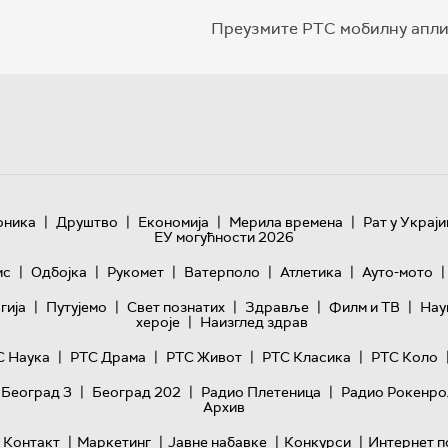
Преузмите РТС мобилну апли
|
|
|
|
оника
Друштво
Економија
Мерила времена
Рат у Украји
ЕУ могућности 2026
|
|
|
|
|
|
ис
Одбојка
Рукомет
Ватерполо
Атлетика
Ауто-мото
|
|
|
|
|
гијa
Путујемо
Свет познатих
Здравље
Филм и ТВ
Нау
|
хероје
Наизглед здрав
|
|
|
|
С Наука
РТС Драма
РТС Живот
РТС Класика
РТС Коло
|
|
|
 Београд 3
Београд 202
Радио Плетеница
Радио Рокенро
Архив
|
|
|
|
Контакт
Маркетинг
Јавне набавке
Конкурси
Интернет п