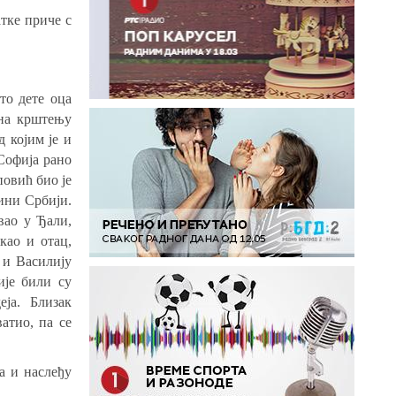
атке приче с
то дете оца
 на крштењу
 којим је и
Софија рано
овић био је
вини Србији.
овао у Ђали,
као и отац,
 и Василију
ије били су
ја. Близак
атио, па се
а и наслеђу