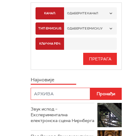
КАНАЛ:
ОДАБЕРИТЕ КАНАЛ
РАДИО БЕОГРАД 1
ТИП ЕМИСИЈЕ:
ОДАБЕРИТЕ ЕМИСИЈУ
РАДИО БЕОГРАД 2
СПОРТ
КЉУЧНА РЕЧ:
РАДИО БЕОГРАД 3
СЕРИЈА
БЕОГРАД 202
ИНФО
Најновије
РАДИО ПЛЕТЕНИЦА
ФИЛМ
РАДИО РОКЕНРОЛЕР
РАДИО ЏУБОКС
Звук испод –
Експериментална
РАДИО ВРТЕШКА
електронска сцена Нирнберга
РАДИО ЏЕЗЕР