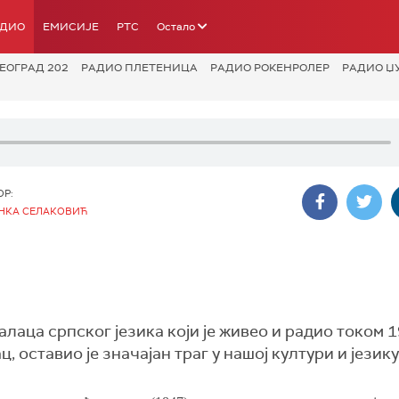
АДИО
ЕМИСИЈЕ
РТС
Остало
ЕОГРАД 202
РАДИО ПЛЕТЕНИЦА
РАДИО РОКЕНРОЛЕР
РАДИО Џ
ОР:
НКА СЕЛАКОВИЋ
лаца српског језика који је живео и радио током 19
оставио је значајан траг у нашој култури и језику