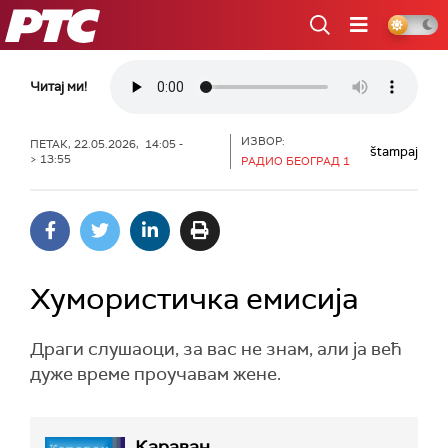
РТС
Читај ми!
ИЗВОР:
ПЕТАК, 22.05.2026, 14:05 -
štampaj
> 13:55
РАДИО БЕОГРАД 1
Хумористичка емисија
Драги слушаоци, за вас не знам, али ја већ
дуже време проучавам жене.
Караван