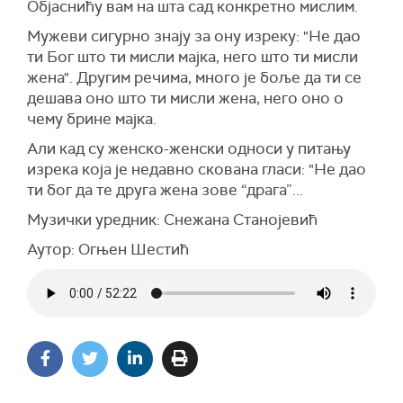
Објаснићу вам на шта сад конкретно мислим.
Мужеви сигурно знају за ону изреку: "Не дао
ти Бог што ти мисли мајка, него што ти мисли
жена". Другим речима, много је боље да ти се
дешава оно што ти мисли жена, него оно о
чему брине мајка.
Али кад су женско-женски односи у питању
изрека која је недавно скована гласи: "Не дао
ти бог да те друга жена зове “драга”...
Музички уредник: Снежана Станојевић
Аутор: Огњен Шестић