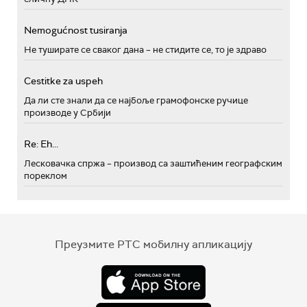
Nemogućnost tusiranja
Не туширате се сваког дана – не стидите се, то је здраво
Cestitke za uspeh
Да ли сте знали да се најбоље грамофонске ручице
производе у Србији
Re: Eh...
Лесковачка спржа – производ са заштићеним географским
пореклом
Преузмите РТС мобилну апликацију