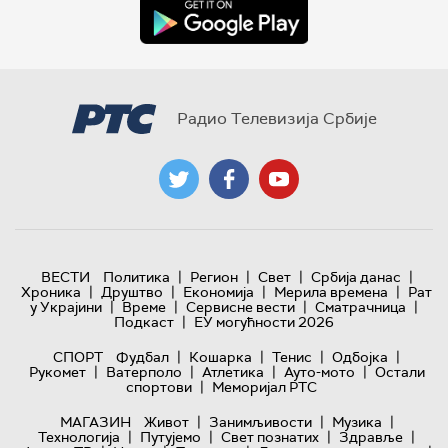
Радио Телевизија Србије
|
|
|
|
ВЕСТИ
Политика
Регион
Свет
Србија данас
|
|
|
|
Хроника
Друштво
Економија
Мерила времена
Рат
|
|
|
|
у Украјини
Време
Сервисне вести
Сматрачница
|
Подкаст
ЕУ могућности 2026
|
|
|
|
СПОРТ
Фудбал
Кошарка
Тенис
Одбојка
|
|
|
|
Рукомет
Ватерполо
Атлетика
Ауто-мото
Остали
|
спортови
Меморијал РТС
|
|
|
МАГАЗИН
Живот
Занимљивости
Музика
|
|
|
|
Технологијa
Путујемо
Свет познатих
Здравље