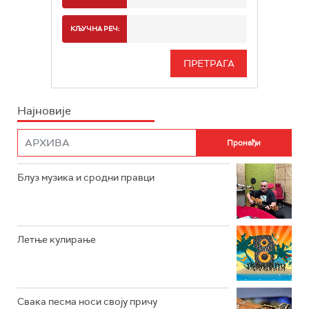
РАДИО БЕОГРАД 2
СПОРТ
КЉУЧНА РЕЧ:
РАДИО БЕОГРАД 3
СЕРИЈА
БЕОГРАД 202
ИНФО
Најновије
РАДИО ПЛЕТЕНИЦА
ФИЛМ
РАДИО РОКЕНРОЛЕР
РАДИО ЏУБОКС
Блуз музика и сродни правци
РАДИО ВРТЕШКА
РАДИО ЏЕЗЕР
Летње кулирање
АРХИВ
Свака песма носи своју причу