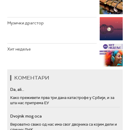
Музички драгстор
Хит недеље
КОМЕНТАРИ
Da, ali...
Како преживети прва три дана катастрофе у Србији, и за
шта нас припрема ЕУ
Dvojnik mog oca
Вероватно свако од нас има свог двојника са којим дели и
сличну ДНК