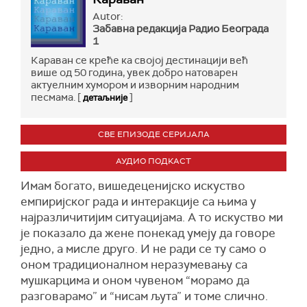
Autor:
Забавна редакција Радио Бeограда
1
Караван се креће ка својој дестинацији већ
више од 50 година, увек добро натоварен
актуелним хумором и изворним народним
песмама. [
]
детаљније
СВЕ ЕПИЗОДЕ СЕРИЈАЛА
АУДИО ПОДКАСТ
Имам богато, вишедеценијско искуство
емпиријског рада и интеракције са њима у
најразличитијим ситуацијама. А то искуство ми
је показало да жене понекад умеју да говоре
једно, а мисле друго. И не ради се ту само о
оном традиционалном неразумевању са
мушкарцима и оном чувеном “морамо да
разговарамо” и “нисам љута” и томе слично.