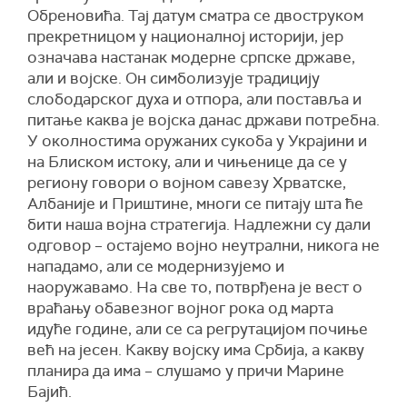
Обреновића. Тај датум сматра се двоструком
прекретницом у националној историји, јер
означава настанак модерне српске државе,
али и војске. Он симболизује традицију
слободарског духа и отпора, али поставља и
питање каква је војска данас држави потребна.
У околностима оружаних сукоба у Украјини и
на Блиском истоку, али и чињенице да се у
региону говори о војном савезу Хрватске,
Албаније и Приштине, многи се питају шта ће
бити наша војна стратегија. Надлежни су дали
одговор – остајемо војно неутрални, никога не
нападамо, али се модернизујемо и
наоружавамо. На све то, потврђена је вест о
враћању обавезног војног рока од марта
идуће године, али се са регрутацијом почиње
већ на јесен. Какву војску има Србија, а какву
планира да има – слушамо у причи Марине
Бајић.