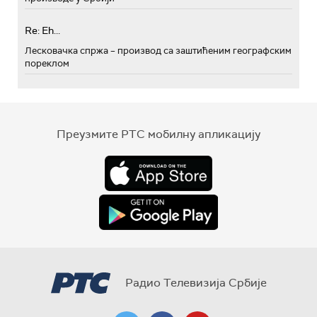
Re: Eh...
Лесковачка спржа – производ са заштићеним географским
пореклом
Преузмите РТС мобилну апликацију
Радио Телевизија Србије