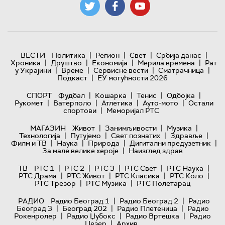
|
|
|
|
ВЕСТИ
Политика
Регион
Свет
Србија данас
|
|
|
|
Хроника
Друштво
Економија
Мерила времена
Рат
|
|
|
|
у Украјини
Време
Сервисне вести
Сматрачница
|
Подкаст
ЕУ могућности 2026
|
|
|
|
СПОРТ
Фудбал
Кошарка
Тенис
Одбојка
|
|
|
|
Рукомет
Ватерполо
Атлетика
Ауто-мото
Остали
|
спортови
Меморијал РТС
|
|
|
МАГАЗИН
Живот
Занимљивости
Музика
|
|
|
|
Технологијa
Путујемо
Свет познатих
Здравље
|
|
|
|
Филм и ТВ
Наука
Природа
Дигитални предузетник
|
За мале велике хероје
Наизглед здрав
|
|
|
|
|
ТВ
РТС 1
РТС 2
РТС 3
РТС Свет
РТС Наука
|
|
|
|
РТС Драма
РТС Живот
РТС Класика
РТС Коло
|
|
РТС Трезор
РТС Музика
РТС Полетарац
|
|
РАДИО
Радио Београд 1
Радио Београд 2
Радио
|
|
|
Београд 3
Београд 202
Радио Плетеница
Радио
|
|
|
Рокенролер
Радио Џубокс
Радио Вртешка
Радио
|
Џезер
Архив