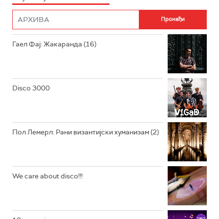
ФИЛМ
РАДИО РОКЕНРОЛЕР
РАДИО ЏУБОКС
Гаел Фај: Жакаранда (16)
РАДИО ВРТЕШКА
РАДИО ЏЕЗЕР
Disco 3000
АРХИВ
Пол Лемерл: Рани византијски хуманизам (2)
We care about disco!!!