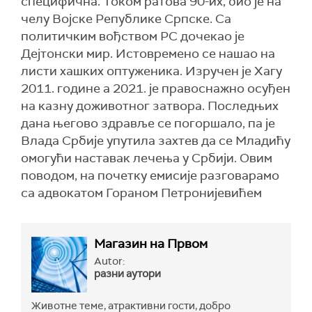
специфична. Током ратова 90-их, био је на
челу Војске Републике Српске. Са
политичким вођством РС дочекао је
Дејтонски мир. Истовремено се нашао на
листи хашких оптуженика. Изручен је Хагу
2011. године а 2021. је правоснажно осуђен
на казну доживотног затвора. Последњих
дана његово здравље се погоршало, па је
Влада Србије упутила захтев да се Младићу
омогући наставак лечења у Србији. Овим
поводом, на почетку емисије разговарамо
са адвокатом Гораном Петронијевићем
Магазин на Првом
Autor:
разни аутори
Животне теме, атрактивни гости, добро