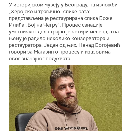
У историјском музеју у Београду, на изложби
„Херојско и трагично- слике рата“
представљена је рестаурирана слика Боже
Илића „Бој на Чегру“. Процес санације
уметничког дела трајао је четири месеца, а на
њему је радило неколико конзерватора и
рестауратора. Један од њих, Ненад Богојевић
говори за Магазин о процесу и изазовима
овог значајног подухвата.