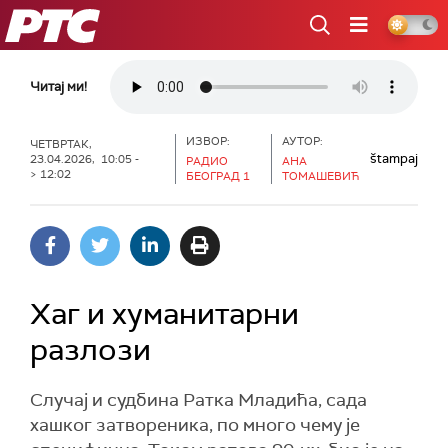
РТС
Читај ми!
ИЗВОР:
АУТОР:
ЧЕТВРТАК,
štampaj
23.04.2026, 10:05 -
РАДИО
АНА
> 12:02
БЕОГРАД 1
ТОМАШЕВИЋ
Хаг и хуманитарни
разлози
Случај и судбина Ратка Младића, сада
хашког затвореника, по много чему је