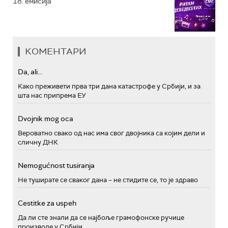
18. емисија
КОМЕНТАРИ
Da, ali...
Како преживети прва три дана катастрофе у Србији, и за
шта нас припрема ЕУ
Dvojnik mog oca
Вероватно свако од нас има свог двојника са којим дели и
сличну ДНК
Nemogućnost tusiranja
Не туширате се сваког дана – не стидите се, то је здраво
Cestitke za uspeh
Да ли сте знали да се најбоље грамофонске ручице
производе у Србији