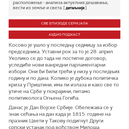
расположење - анализа актуелних дешавања,
вести из земље и света. [
]
детаљније
СВЕ ЕПИЗОДЕ СЕРИЈАЛА
АУДИО ПОДКАСТ
Косово је ушло у последњу седмицу за избор
председника. Уставни рок за то је 28. април.
Уколико се до тада не постигне договор,
уследиће нови ванредни парламентарни
избори. Они би били трећи у низу у последњих
годину и по дана. Колико је дубока политичка
криза у Приштини, има ли излаза и како све то
утиче на Србе у покрајини, питамо
политиколога Огњена Гогића.
Данас је Дан Војске Србије. Обележава се у
знак сећања на дан када је 1815. године на
празник Цвети у Такову подигнут Други
српски устанак под вођством Милоша