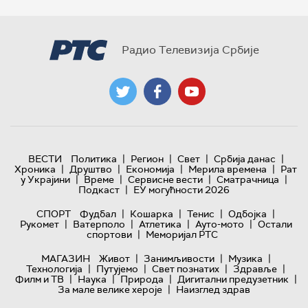
Радио Телевизија Србије
|
|
|
|
ВЕСТИ
Политика
Регион
Свет
Србија данас
|
|
|
|
Хроника
Друштво
Економија
Мерила времена
Рат
|
|
|
|
у Украјини
Време
Сервисне вести
Сматрачница
|
Подкаст
ЕУ могућности 2026
|
|
|
|
СПОРТ
Фудбал
Кошарка
Тенис
Одбојка
|
|
|
|
Рукомет
Ватерполо
Атлетика
Ауто-мото
Остали
|
спортови
Меморијал РТС
|
|
|
МАГАЗИН
Живот
Занимљивости
Музика
|
|
|
|
Технологијa
Путујемо
Свет познатих
Здравље
|
|
|
|
Филм и ТВ
Наука
Природа
Дигитални предузетник
|
За мале велике хероје
Наизглед здрав