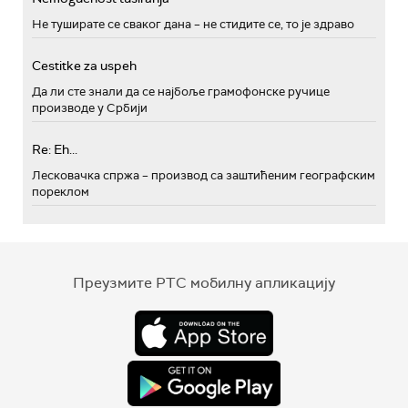
Не туширате се сваког дана – не стидите се, то је здраво
Cestitke za uspeh
Да ли сте знали да се најбоље грамофонске ручице
производе у Србији
Re: Eh...
Лесковачка спржа – производ са заштићеним географским
пореклом
Преузмите РТС мобилну апликацију