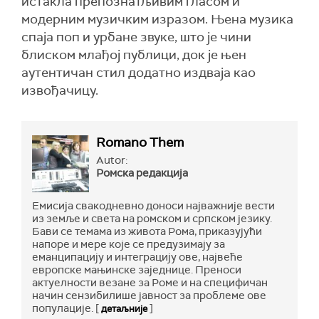
истакла препознатљивим гласом и
модерним музичким изразом. Њена музика
спаја поп и урбане звуке, што је чини
блиском млађој публици, док је њен
аутентичан стил додатно издваја као
извођачицу.
Romano Them
Autor:
Ромска редакција
Емисија свакодневно доноси најважније вести
из земље и света на ромском и српском језику.
Бави се темама из живота Рома, приказујући
напоре и мере које се предузимају за
еманципацију и интеграцију ове, највеће
европске мањинске заједнице. Преноси
актуелности везане за Роме и на специфичан
начин сензибилише јавност за проблеме ове
популације. [
]
детаљније