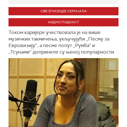
СВЕ ЕПИЗОДЕ СЕРИЈАЛА
АУДИО ПОДКАСТ
Током каријере учествовала је на више
музичких такмичења, укључујући „Песму за
Евровизију“, а песме попут „Румба“ и
„Тсунами“ допринеле су њеној популарности.