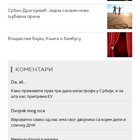
Срђан Драгојевић: Једна сасвим нова
љубавна прича
Владислав Бајац: Књига о бамбусу
КОМЕНТАРИ
Da, ali...
Како преживети прва три дана катастрофе у Србији, и за
шта нас припрема ЕУ
Dvojnik mog oca
Вероватно свако од нас има свог двојника са којим дели и
сличну ДНК
Nemogućnost tusiranja