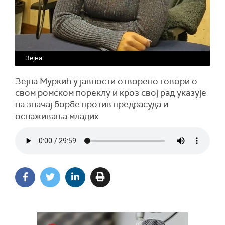
Зејна
Зејна Муркић у јавности отворено говори о
свом ромском пореклу и кроз свој рад указује
на значај борбе против предрасуда и
оснаживања младих.