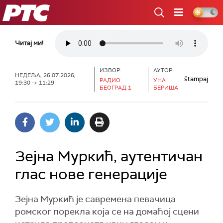
РТС
Читај ми!
ИЗВОР:
АУТОР:
НЕДЕЉА, 26.07.2026,
štampaj
РАДИО
УНА
19:30 -> 11:29
БЕОГРАД 1
БЕРИША
Зејна Муркић, аутентичан
глас нове генерације
Зејна Муркић је савремена певачица
ромског порекла која се на домаћој сцени