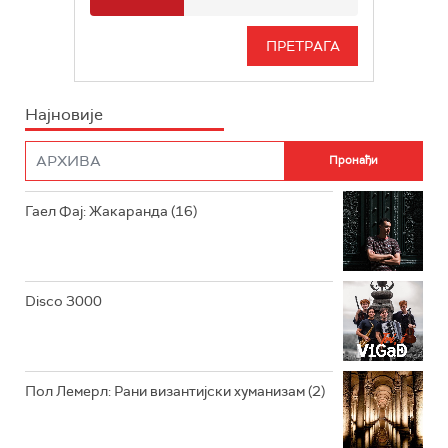
РАДИО БЕОГРАД 3
СЕРИЈА
БЕОГРАД 202
ИНФО
Најновије
РАДИО ПЛЕТЕНИЦА
ФИЛМ
РАДИО РОКЕНРОЛЕР
РАДИО ЏУБОКС
Гаел Фај: Жакаранда (16)
РАДИО ВРТЕШКА
РАДИО ЏЕЗЕР
Disco 3000
АРХИВ
Пол Лемерл: Рани византијски хуманизам (2)