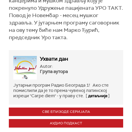
канцерима и мушком здрављу коју је
покренуло Удружење пацијената УРО ТАКТ.
Повод је Новембар - месец мушког
здравља. У јутарњем програму саговорник
на ову тему биће нам Марко Ђурић,
председник Уро такта.
Ухвати дан
Autor:
Група аутора
Јутарњи програм Радио Београда 1! Ако сте
помислили да је то према чувеној латинској
изреци "Carpe diem" - у праву сте. [
]
детаљније
СВЕ ЕПИЗОДЕ СЕРИЈАЛА
АУДИО ПОДКАСТ