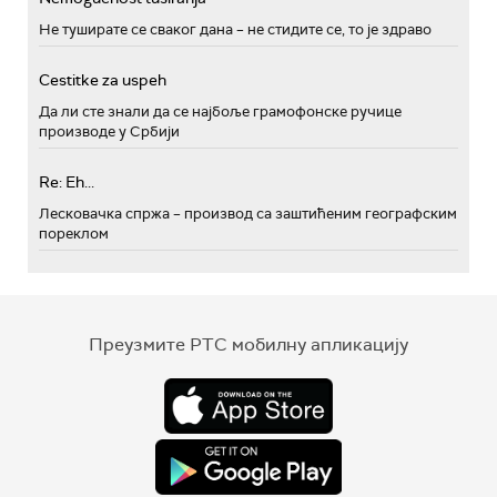
Не туширате се сваког дана – не стидите се, то је здраво
Cestitke za uspeh
Да ли сте знали да се најбоље грамофонске ручице
производе у Србији
Re: Eh...
Лесковачка спржа – производ са заштићеним географским
пореклом
Преузмите РТС мобилну апликацију