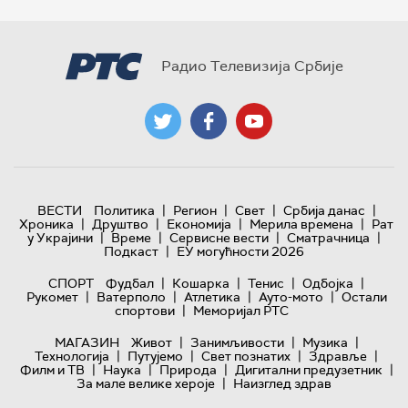
Радио Телевизија Србије
|
|
|
|
ВЕСТИ
Политика
Регион
Свет
Србија данас
|
|
|
|
Хроника
Друштво
Економија
Мерила времена
Рат
|
|
|
|
у Украјини
Време
Сервисне вести
Сматрачница
|
Подкаст
ЕУ могућности 2026
|
|
|
|
СПОРТ
Фудбал
Кошарка
Тенис
Одбојка
|
|
|
|
Рукомет
Ватерполо
Атлетика
Ауто-мото
Остали
|
спортови
Меморијал РТС
|
|
|
МАГАЗИН
Живот
Занимљивости
Музика
|
|
|
|
Технологијa
Путујемо
Свет познатих
Здравље
|
|
|
|
Филм и ТВ
Наука
Природа
Дигитални предузетник
|
За мале велике хероје
Наизглед здрав