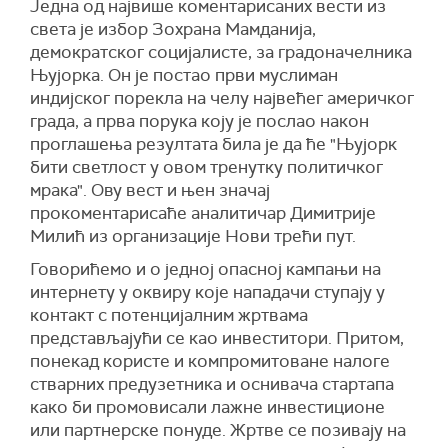
Једна од највише коментарисаних вести из
света је избор Зохрана Мамданија,
демократског социјалисте, за градоначелника
Њујорка. Он је постао први муслиман
индијског порекла на челу највећег америчког
града, а прва порука коју је послао након
проглашења резултата била је да ће "Њујорк
бити светлост у овом тренутку политичког
мрака". Ову вест и њен значај
прокоментарисаће аналитичар Димитрије
Милић из организације Нови трећи пут.
Говорићемо и о једној опасној кампањи на
интернету у оквиру које нападачи ступају у
контакт с потенцијалним жртвама
представљајући се као инвеститори. Притом,
понекад користе и компромитоване налоге
стварних предузетника и оснивача стартапа
како би промовисали лажне инвестиционе
или партнерске понуде. Жртве се позивају на