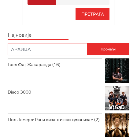
РАДИО БЕОГРАД 3
СЕРИЈА
БЕОГРАД 202
ИНФО
Најновије
РАДИО ПЛЕТЕНИЦА
ФИЛМ
РАДИО РОКЕНРОЛЕР
РАДИО ЏУБОКС
Гаел Фај: Жакаранда (16)
РАДИО ВРТЕШКА
РАДИО ЏЕЗЕР
Disco 3000
АРХИВ
Пол Лемерл: Рани византијски хуманизам (2)