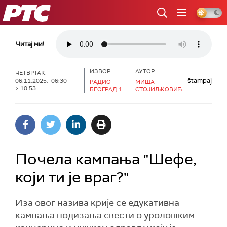
РТС
Читај ми!
ИЗВОР:
АУТОР:
ЧЕТВРТАК,
štampaj
06.11.2025, 06:30 -
РАДИО
МИША
> 10:53
БЕОГРАД 1
СТОЈИЉКОВИЋ
Почела кампања "Шефе,
који ти је враг?"
Иза овог назива крије се едукативна
кампања подизања свести о уролошким