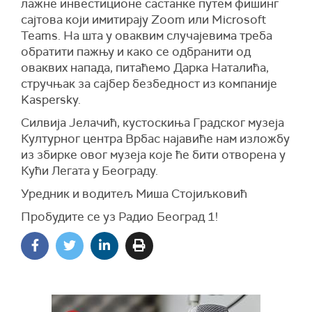
лажне инвестиционе састанке путем фишинг
сајтова који имитирају
Zoom
или
Microsoft
Teams
. На шта у оваквим случајевима треба
обратити пажњу и како се одбранити од
оваквих напада, питаћемо Дарка Наталића,
стручњак за сајбер безбедност из компаније
Kaspersky.
Силвија Јелачић, кустоскиња Градског музеја
Културног центра Врбас најавиће нам изложбу
из збирке овог музеја које ће бити отворена у
Кући Легата у Београду.
Уредник и водитељ Миша Стојиљковић
Пробудите се уз Радио Београд 1!