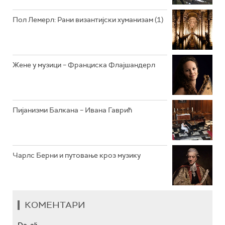
РАДИО ЏЕЗЕР
Пол Лемерл: Рани византијски хуманизам (1)
АРХИВ
Жене у музици – Франциска Флајшандерл
Пијанизми Балкана – Ивана Гаврић
Чарлс Берни и путовање кроз музику
КОМЕНТАРИ