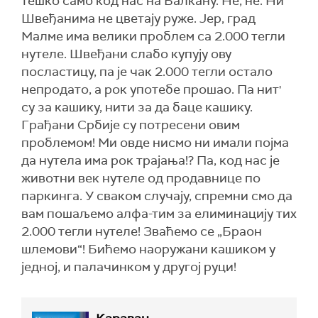
тешко само код нас на Балкану. Не, не. Ни
Швеђанима не цветају руже. Јер, град
Малме има велики проблем са 2.000 тегли
нутеле. Швеђани слабо купују ову
посластицу, па је чак 2.000 тегли остало
непродато, а рок употебе прошао. Па нит'
су за кашику, нити за да баце кашику.
Грађани Србије су потресени овим
проблемом! Ми овде нисмо ни имали појма
да нутела има рок трајања!? Па, код нас је
животни век нутеле од продавнице по
паркинга. У сваком случају, спремни смо да
вам пошаљемо алфа-тим за елиминацију тих
2.000 тегли нутеле! Зваћемо се „Браон
шлемови“! Бићемо наоружани кашиком у
једној, и палачинком у другој руци!