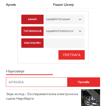
Архив
Радио Џезер
КАНАЛ:
ОДАБЕРИТЕ КАНАЛ
РАДИО БЕОГРАД 1
ТИП ЕМИСИЈЕ:
ОДАБЕРИТЕ ЕМИСИЈУ
РАДИО БЕОГРАД 2
СПОРТ
КЉУЧНА РЕЧ:
РАДИО БЕОГРАД 3
СЕРИЈА
БЕОГРАД 202
ИНФО
Најновије
РАДИО ПЛЕТЕНИЦА
ФИЛМ
РАДИО РОКЕНРОЛЕР
РАДИО ЏУБОКС
Звук испод – Експериментална електронска
сцена Нирнберга
РАДИО ВРТЕШКА