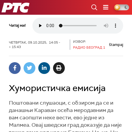
РТС
Читај ми!
ИЗВОР:
ЧЕТВРТАК, 09.10.2025, 14:05 -
štampaj
> 15:43
РАДИО БЕОГРАД 1
Хумористичка емисија
Поштовани слушаоци, с обзиром да се и
данашњи Караван осећа меродавним да
вам саопшти неке вести, ево једне из
Малмеа. Овај шведски град доказује да није