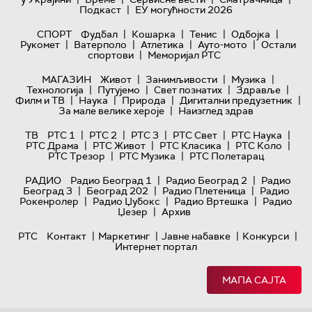
|
Подкаст
ЕУ могућности 2026
|
|
|
|
СПОРТ
Фудбал
Кошарка
Тенис
Одбојка
|
|
|
|
Рукомет
Ватерполо
Атлетика
Ауто-мото
Остали
|
спортови
Меморијал РТС
|
|
|
МАГАЗИН
Живот
Занимљивости
Музика
|
|
|
|
Технологијa
Путујемо
Свет познатих
Здравље
|
|
|
|
Филм и ТВ
Наука
Природа
Дигитални предузетник
|
За мале велике хероје
Наизглед здрав
|
|
|
|
|
ТВ
РТС 1
РТС 2
РТС 3
РТС Свет
РТС Наука
|
|
|
|
РТС Драма
РТС Живот
РТС Класика
РТС Коло
|
|
РТС Трезор
РТС Музика
РТС Полетарац
|
|
РАДИО
Радио Београд 1
Радио Београд 2
Радио
|
|
|
Београд 3
Београд 202
Радио Плетеница
Радио
|
|
|
Рокенролер
Радио Џубокс
Радио Вртешка
Радио
|
Џезер
Архив
|
|
|
|
РТС
Контакт
Маркетинг
Јавне набавке
Конкурси
Интернет портал
МАПА САЈТА