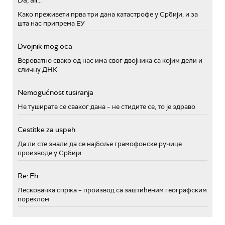
Da, ali...
Како преживети прва три дана катастрофе у Србији, и за
шта нас припрема ЕУ
Dvojnik mog oca
Вероватно свако од нас има свог двојника са којим дели и
сличну ДНК
Nemogućnost tusiranja
Не туширате се сваког дана – не стидите се, то је здраво
Cestitke za uspeh
Да ли сте знали да се најбоље грамофонске ручице
производе у Србији
Re: Eh...
Лесковачка спржа – производ са заштићеним географским
пореклом