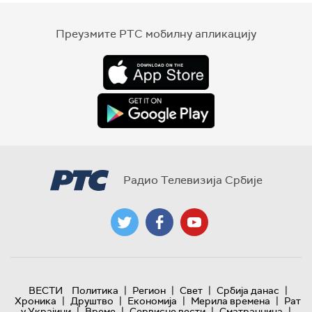
Преузмите РТС мобилну апликацију
Радио Телевизија Србије
|
|
|
|
ВЕСТИ
Политика
Регион
Свет
Србија данас
|
|
|
|
Хроника
Друштво
Економија
Мерила времена
Рат
|
|
|
|
у Украјини
Време
Сервисне вести
Сматрачница