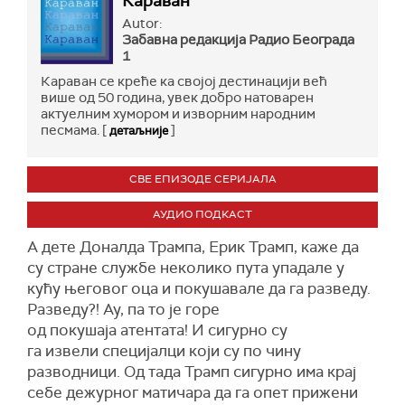
Караван
Autor:
Забавна редакција Радио Бeограда
1
Караван се креће ка својој дестинацији већ
више од 50 година, увек добро натоварен
актуелним хумором и изворним народним
песмама. [
]
детаљније
СВЕ ЕПИЗОДЕ СЕРИЈАЛА
АУДИО ПОДКАСТ
А дете Доналда Трампа, Ерик Трамп, каже да
су стране службе неколико пута упадале у
кућу његовог оца и покушавале да га разведу.
Разведу?! Ау, па то је горе
од покушаја атентата! И сигурно су
га извели специјалци који су по чину
разводници. Од тада Трамп сигурно има крај
себе дежурног матичара да га опет прижени