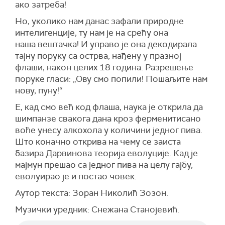
ако затреба!
Но, уколико нам данас зафали природне
интелигенције, ту нам је на срећу она
наша вештачка! И управо је она декодирала
тајну поруку са острва, нађену у празној
флаши, након целих 18 година. Разрешење
поруке гласи: „Ову смо попили! Пошаљите нам
нову, пуну!“
Е, кад смо већ код флаша, наука је открила да
шимпанзе свакога дана кроз ферменитисано
воће унесу алкохола у количини једног пива.
Што коначно открива на чему се заиста
базира Дарвинова теорија еволуције. Кад је
мајмун прешао са једног пива на целу гајбу,
еволуирао је и постао човек.
Аутор текста: Зоран Николић Зозон.
Музички уредник: Снежана Станојевић.