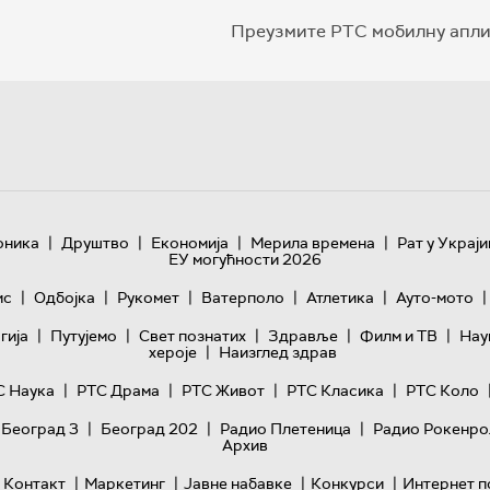
Преузмите РТС мобилну апли
|
|
|
|
оника
Друштво
Економија
Мерила времена
Рат у Украји
ЕУ могућности 2026
|
|
|
|
|
|
ис
Одбојка
Рукомет
Ватерполо
Атлетика
Ауто-мото
|
|
|
|
|
гијa
Путујемо
Свет познатих
Здравље
Филм и ТВ
Нау
|
хероје
Наизглед здрав
|
|
|
|
С Наука
РТС Драма
РТС Живот
РТС Класика
РТС Коло
|
|
|
 Београд 3
Београд 202
Радио Плетеница
Радио Рокенро
Архив
|
|
|
|
Контакт
Маркетинг
Јавне набавке
Конкурси
Интернет п