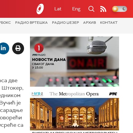
Lat
Eng
УБОКС
РАДИО ВРТЕШКА
РАДИО ЏЕЗЕР
АРХИВ
КОНТАКТ
оса две
н Штокер,
седником
Вучић је
у сарадње
 Говорећи
усреће са