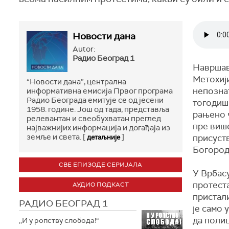
Новости дана
Autor:
Радио Београд 1
Навршав
Метохији
“Новости дана”, централна
непозна
информативна емисија Првог програма
Радио Београда емитује се од јесени
тогодиш
1958. године. Још од тада, представља
рањено ч
релевантан и свеобухватан преглед
пре више
најважнијих информација и догађаја из
земље и света. [
]
присуст
детаљније
Богород
СВЕ ЕПИЗОДЕ СЕРИЈАЛА
У Врбас
протеста
АУДИО ПОДКАСТ
пристали
РАДИО БЕОГРАД 1
је само 
да полиц
,,И у ропству слобода!“