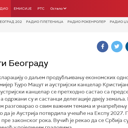
АДИО
ЕМИСИЈЕ
РТС
Остало
ЕОГРАД 202
РАДИО ПЛЕТЕНИЦА
РАДИО РОКЕНРОЛЕР
РАДИО Џ
ти Београду
Декларацију о даљем продубљивању економских одн
мијер Ђуро Мацут и аустријски канцелар Кристија
 Аустријски канцелар се претходно састао са пред
 одржани су и састанци делегације двеју земаља. 
ом разговарао о свим важним темама и унапређењ
ио да је Аустрија потврдила учешће на Експу 2027.
 пре законског рока. Вучић је рекао да се Србија с
синоћ у појединим градовима.