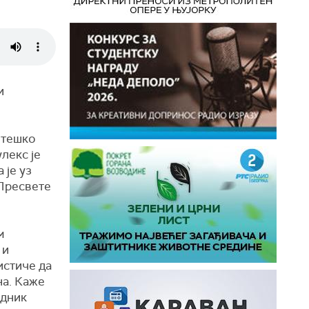
и
 тешко
лекс је
 је уз
Пресвете
м
 и
истиче да
на. Каже
едник