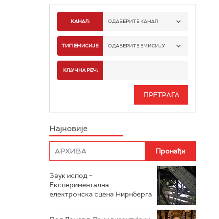
КАНАЛ:
ОДАБЕРИТЕ КАНАЛ
РАДИО БЕОГРАД 1
ТИП ЕМИСИЈЕ:
ОДАБЕРИТЕ ЕМИСИЈУ
РАДИО БЕОГРАД 2
СПОРТ
КЉУЧНА РЕЧ:
РАДИО БЕОГРАД 3
СЕРИЈА
БЕОГРАД 202
ИНФО
Најновије
РАДИО ПЛЕТЕНИЦА
ФИЛМ
РАДИО РОКЕНРОЛЕР
РАДИО ЏУБОКС
Звук испод –
Експериментална
РАДИО ВРТЕШКА
електронска сцена Нирнберга
РАДИО ЏЕЗЕР