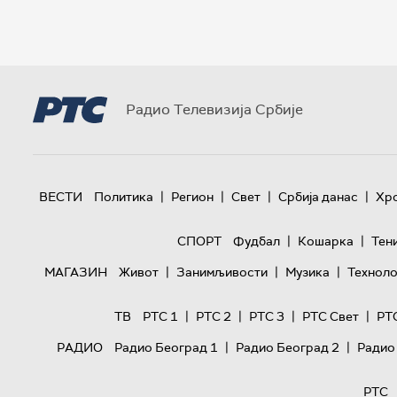
Радио Телевизија Србије
|
|
|
|
ВЕСТИ
Политика
Регион
Свет
Србија данас
Хр
|
|
СПОРТ
Фудбал
Кошарка
Тен
|
|
|
МАГАЗИН
Живот
Занимљивости
Музика
Техноло
|
|
|
|
ТВ
РТС 1
РТС 2
РТС 3
РТС Свет
РТ
|
|
РАДИО
Радио Београд 1
Радио Београд 2
Радио
РТС