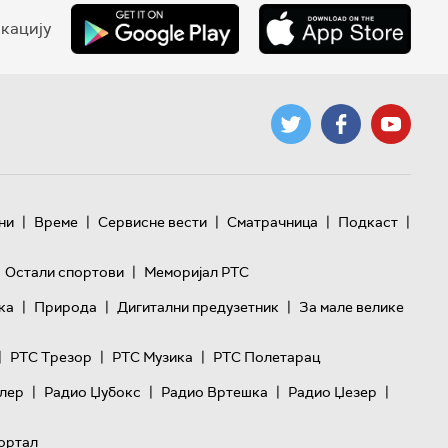
кацију
|
|
|
|
|
ни
Време
Сервисне вести
Сматрачница
Подкаст
|
Остали спортови
Меморијал РТС
|
|
|
ка
Природа
Дигитални предузетник
За мале велике
|
|
|
РТС Трезор
РТС Музика
РТС Полетарац
|
|
|
|
лер
Радио Џубокс
Радио Вртешка
Радио Џезер
ортал