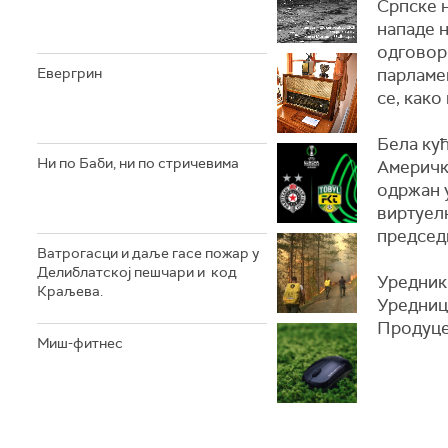
Српске н
нападе н
одговор
Евергрин
парламе
се, како
Бела кућ
Ни по Баби, ни по стричевима
Америчк
одржан у
виртуел
председ
Ватрогасци и даље гасе пожар у
Делиблатској пешчари и код
Уредник
Краљева.
Уредниц
Продуце
Миш-фитнес