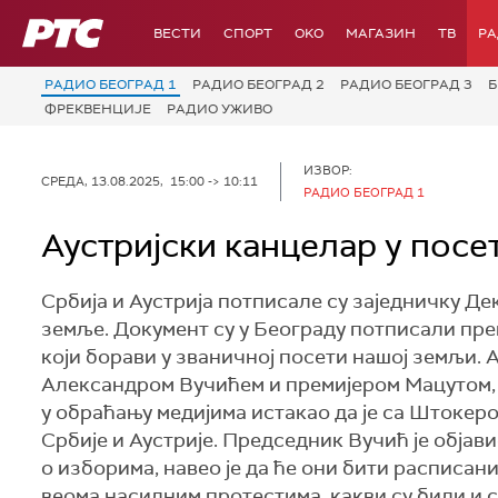
РТС
ВЕСТИ
СПОРТ
OKO
МАГАЗИН
ТВ
Р
РАДИО БЕОГРАД 1
РАДИО БЕОГРАД 2
РАДИО БЕОГРАД 3
Б
ФРЕКВЕНЦИЈЕ
РАДИО УЖИВО
ИЗВОР:
СРЕДА, 13.08.2025, 15:00 -> 10:11
РАДИО БЕОГРАД 1
Аустријски канцелар у посе
Србија и Аустрија потписале су заједничку 
земље. Документ су у Београду потписали пре
који борави у званичној посети нашој земљи.
Александром Вучићем и премијером Мацутом, а
у обраћању медијима истакао да је са Штокер
Србије и Аустрије. Председник Вучић је објав
о изборима, навео је да ће они бити расписани
веома насилним протестима, какви су били и 