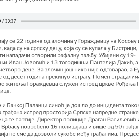
ају се 22 године од злочина у Гораждевцу на Косову 
, када су на српску децу, која су се купала у Бистрици,
ти нападачи отворили рафалну паљбу. Убијени су 19-
њи Иван Јововић и 13-тогодишњи Пантелија Дакић, а
етворо деце. За злочин још нико није одговарао, а Еу
 од десет година прекинуо истрагу. Помен страдалима
во житеља Гораждевца служен испред цркве Рођења 
ице.
у и Бачкој Паланци синоћ је дошло до инцидента токо
 грађана испред просторија Српске напредне странке
ца те партије. Директор полиције Драган Васиљевић 
у Врбасу повређено 16 полицајаца и више од 50 грађа
ија не сме да дозволи сукобе међу грађанима. Предс