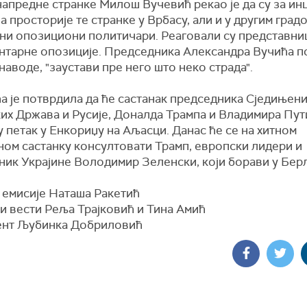
апредне странке Милош Вучевић рекао је да су за ин
а просторије те странке у Врбасу, али и у другим град
ни опозициони политичари. Реаговали су представни
нтарне опозиције. Председника Александра Вучића по
 наводе, "заустави пре него што неко страда".
а је потврдила да ће састанак председника Сједињен
их Држава и Русије, Доналда Трампа и Владимира Пут
 петак у Енкориџу на Аљасци. Данас ће се на хитном
ном састанку консултовати Трамп, европски лидери и
ник Украјине Володимир Зеленски, који борави у Бер
 емисије Наташа Ракетић
и вести Реља Трајковић и Тина Амић
нт Љубинка Добриловић