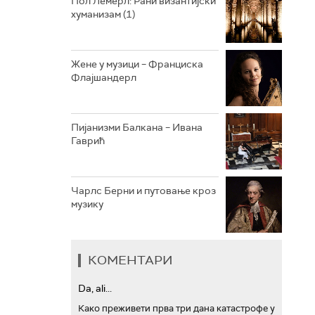
Пол Лемерл: Рани византијски
хуманизам (1)
АРХИВ
Жене у музици – Франциска
Флајшандерл
Пијанизми Балкана – Ивана
Гаврић
Чарлс Берни и путовање кроз
музику
КОМЕНТАРИ
Da, ali...
Како преживети прва три дана катастрофе у