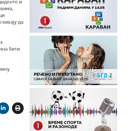
циденте и
овима,
ци
зивају да
их
ина бити
лину.