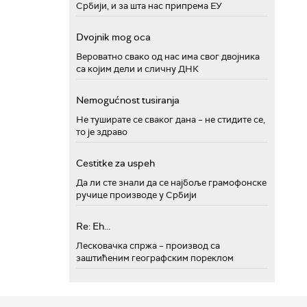
Србији, и за шта нас припрема ЕУ
Dvojnik mog oca
Вероватно свако од нас има свог двојника
са којим дели и сличну ДНК
Nemogućnost tusiranja
Не туширате се сваког дана – не стидите се,
то је здраво
Cestitke za uspeh
Да ли сте знали да се најбоље грамофонске
ручице производе у Србији
Re: Eh...
Лесковачка спржа – производ са
заштићеним географским пореклом