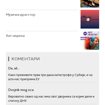
Музички драгстор
Хит недеље
КОМЕНТАРИ
Da, ali...
Како преживети прва три дана катастрофе у Србији, и за
шта нас припрема ЕУ
Dvojnik mog oca
Вероватно свако од нас има свог двојника са којим дели и
сличну ДНК