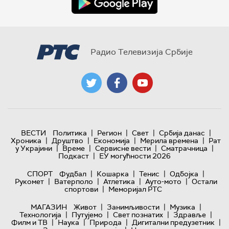
Радио Телевизија Србије
|
|
|
|
ВЕСТИ
Политика
Регион
Свет
Србија данас
|
|
|
|
Хроника
Друштво
Економија
Мерила времена
Рат
|
|
|
|
у Украјини
Време
Сервисне вести
Сматрачница
|
Подкаст
ЕУ могућности 2026
|
|
|
|
СПОРТ
Фудбал
Кошарка
Тенис
Одбојка
|
|
|
|
Рукомет
Ватерполо
Атлетика
Ауто-мото
Остали
|
спортови
Меморијал РТС
|
|
|
МАГАЗИН
Живот
Занимљивости
Музика
|
|
|
|
Технологијa
Путујемо
Свет познатих
Здравље
|
|
|
|
Филм и ТВ
Наука
Природа
Дигитални предузетник