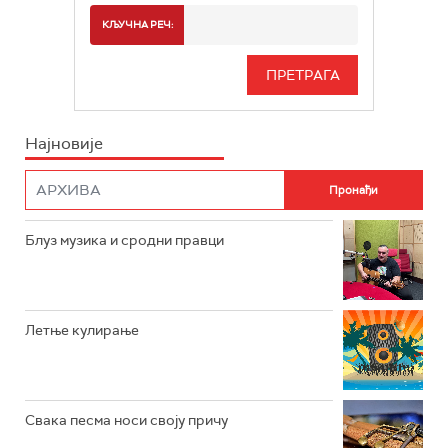
РАДИО БЕОГРАД 2
СПОРТ
КЉУЧНА РЕЧ:
РАДИО БЕОГРАД 3
СЕРИЈА
БЕОГРАД 202
ИНФО
Најновије
РАДИО ПЛЕТЕНИЦА
ФИЛМ
РАДИО РОКЕНРОЛЕР
РАДИО ЏУБОКС
Блуз музика и сродни правци
РАДИО ВРТЕШКА
РАДИО ЏЕЗЕР
Летње кулирање
АРХИВ
Свака песма носи своју причу