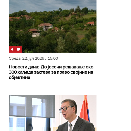
Среда,
22. јул 2026
, 15:00
Новости дана: До јесени решавање око
300 хиљада захтева за право својине на
објектима