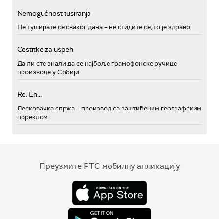
Nemogućnost tusiranja
Не туширате се сваког дана – не стидите се, то је здраво
Cestitke za uspeh
Да ли сте знали да се најбоље грамофонске ручице
производе у Србији
Re: Eh...
Лесковачка спржа – производ са заштићеним географским
пореклом
Преузмите РТС мобилну апликацију