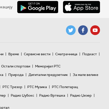
кацију
|
|
|
|
|
ни
Време
Сервисне вести
Сматрачница
Подкаст
|
Остали спортови
Меморијал РТС
|
|
|
ка
Природа
Дигитални предузетник
За мале велике
|
|
|
РТС Трезор
РТС Музика
РТС Полетарац
|
|
|
|
лер
Радио Џубокс
Радио Вртешка
Радио Џезер
ортал