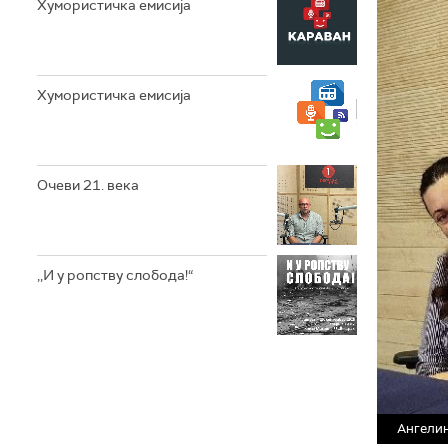
Хумористичка емисија
Хумористичка емисија
Очеви 21. века
,,И у ропству слобода!“
Ангелин