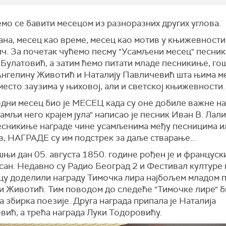
мо се бавити месецом из разноразних других углова.
на, месец као време, месец као мотив у књижевности
ич. За почетак чућемо песму "Усамљени месец" песни
Булатовић, а затим ћемо питати младе песникиње, го
 Ангелину Животић и Наталију Павличевић шта њима ме
место заузима у њиховој, али и светској књижевности.
одни месец био је МЕСЕЦ када су оне добиле важне на
амљи него крајем јула" написао је песник Иван В. Лали
есникиње награде чине усамљенима међу песницима и
, НАГРАДЕ су им подстрек за даље стварање...
њи дан 05. августа 1850. године рођен је и француск
сан. Недавно су Радио Београд 2 и Фестивал културе 
у доделили награду Тимочка лира најбољем младом п
и Животић. Тим поводом до следеће "Тимочке лире" би
 збирка поезије. Друга награда припала је Наталија
вић, а трећа награда Луки Тодоровићу.