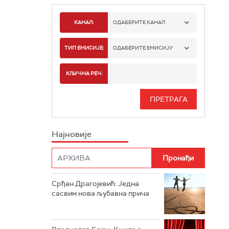
КАНАЛ:
ОДАБЕРИТЕ КАНАЛ
РАДИО БЕОГРАД 1
ТИП ЕМИСИЈЕ:
ОДАБЕРИТЕ ЕМИСИЈУ
РАДИО БЕОГРАД 2
СПОРТ
КЉУЧНА РЕЧ:
РАДИО БЕОГРАД 3
СЕРИЈА
БЕОГРАД 202
ИНФО
Најновије
РАДИО ПЛЕТЕНИЦА
ФИЛМ
РАДИО РОКЕНРОЛЕР
РАДИО ЏУБОКС
Срђан Драгојевић: Једна
сасвим нова љубавна прича
РАДИО ВРТЕШКА
РАДИО ЏЕЗЕР