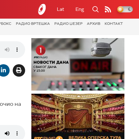
Lat
Eng
УБОКС
РАДИО ВРТЕШКА
РАДИО ЏЕЗЕР
АРХИВ
КОНТАКТ
рочио на