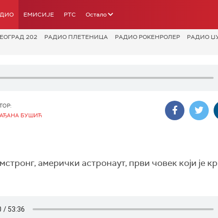
АДИО
ЕМИСИЈЕ
РТС
Остало
ЕОГРАД 202
РАДИО ПЛЕТЕНИЦА
РАДИО РОКЕНРОЛЕР
РАДИО Џ
ТОР:
АЂАНА БУШИЋ
стронг, амерички астронаут, први човек који је к