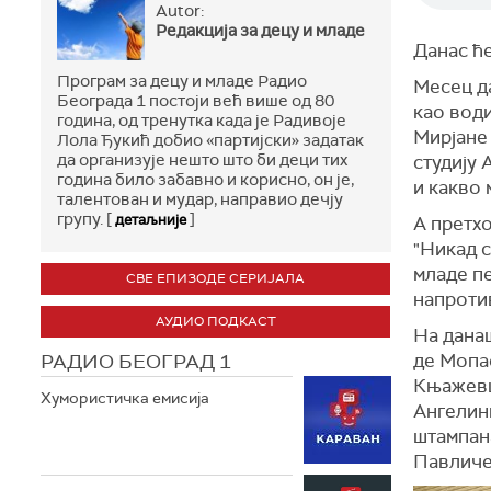
Autor:
Редакција за децу и младе
Данас ће
Програм за децу и младе Радио
Месец да
Београда 1 постоји већ више од 80
као вод
година, од тренутка када је Радивоје
Мирјане 
Лола Ђукић добио «партијски» задатак
да организује нешто што би деци тих
студију
година било забавно и корисно, он је,
и какво 
талентован и мудар, направио дечју
групу. [
]
детаљније
А претх
"Никад с
младе п
СВЕ ЕПИЗОДЕ СЕРИЈАЛА
напротив
АУДИО ПОДКАСТ
На данаш
РАДИО БЕОГРАД 1
де Мопа
Књажевц
Хумористичка емисија
Ангелин
штампана
Павличе