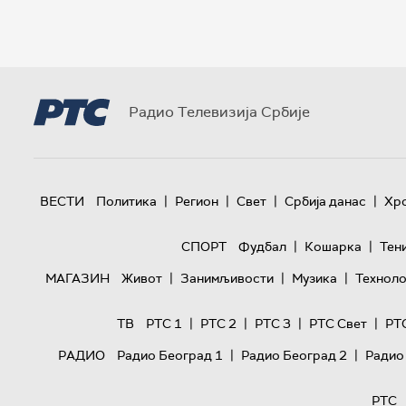
Радио Телевизија Србије
|
|
|
|
ВЕСТИ
Политика
Регион
Свет
Србија данас
Хр
|
|
СПОРТ
Фудбал
Кошарка
Тен
|
|
|
МАГАЗИН
Живот
Занимљивости
Музика
Техноло
|
|
|
|
ТВ
РТС 1
РТС 2
РТС 3
РТС Свет
РТ
|
|
РАДИО
Радио Београд 1
Радио Београд 2
Радио
РТС