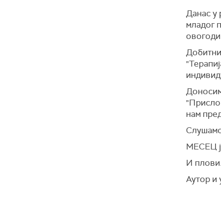
Данас у
младог п
овогодиш
Добитни
"Терапиј
индивид
Доносимо
"Прислон
нам пре
Слушамо
МЕСЕЦ ј
И плови.
Аутор и 