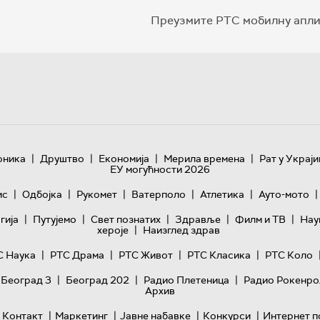
Преузмите РТС мобилну апли
|
|
|
|
оника
Друштво
Економија
Мерила времена
Рат у Украји
ЕУ могућности 2026
|
|
|
|
|
|
ис
Одбојка
Рукомет
Ватерполо
Атлетика
Ауто-мото
|
|
|
|
|
гијa
Путујемо
Свет познатих
Здравље
Филм и ТВ
Нау
|
хероје
Наизглед здрав
|
|
|
|
С Наука
РТС Драма
РТС Живот
РТС Класика
РТС Коло
|
|
|
 Београд 3
Београд 202
Радио Плетеница
Радио Рокенро
Архив
|
|
|
|
Контакт
Маркетинг
Јавне набавке
Конкурси
Интернет п