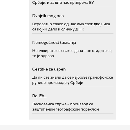
Србији, и за шта нас припрема ЕУ
Dvojnik mog oca
Вероватно свако од нас има свог двојника
са којим дели и сличну ДНК
Nemogućnost tusiranja
Не туширате се сваког дана – не стидите се,
то је здраво
Cestitke za uspeh
Да ли сте знали да се најбоље грамофонске
ручице производе у Србији
Re: Eh...
Лесковачка спржа – производ са
заштићеним географским пореклом