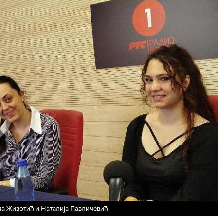
а Животић и Наталија Павличевић