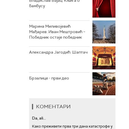
Владислав Бајац: Књига о
бамбусу
АРХИВ
Марина Миливојевић
Мађарев: Иван Мештровић –
Победник остаје победник
Александра Јагодић: Шаптач
Брзалице - први део
КОМЕНТАРИ
Da, ali...
Како преживети прва три дана катастрофе у