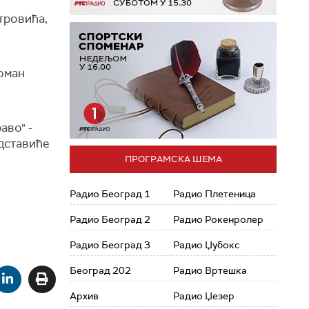
тровића,
оман
аво" -
едставиће
ПРОГРАМСКА ШЕМА
Радио Београд 1
Радио Плетеница
Радио Београд 2
Радио Рокенролер
Радио Београд 3
Радио Џубокс
Београд 202
Радио Вртешка
Архив
Радио Џезер