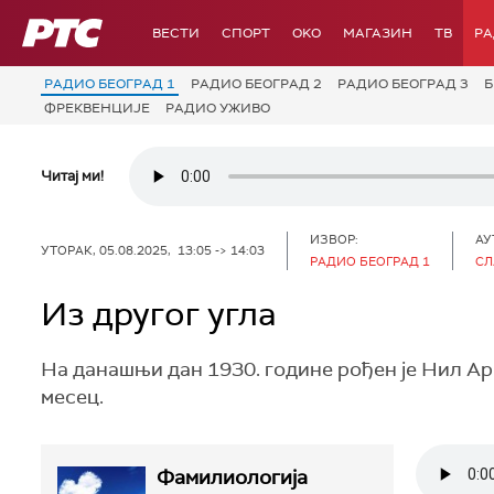
РТС
ВЕСТИ
СПОРТ
OKO
МАГАЗИН
ТВ
Р
РАДИО БЕОГРАД 1
РАДИО БЕОГРАД 2
РАДИО БЕОГРАД 3
Б
ФРЕКВЕНЦИЈЕ
РАДИО УЖИВО
Читај ми!
ИЗВОР:
АУ
УТОРАК, 05.08.2025, 13:05 -> 14:03
РАДИО БЕОГРАД 1
СЛ
Из другог угла
На данашњи дан 1930. године рођен је Нил Арм
месец.
Фамилиологија