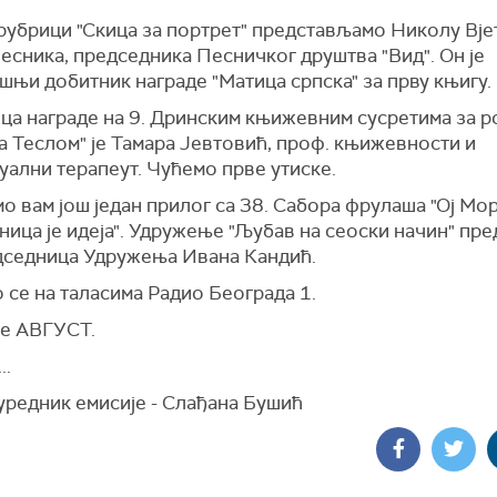
 рубрици "Скица за портрет" представљамо Николу Вје
есника, председника Песничког друштва "Вид". Он је
њи добитник награде "Матица српска" за прву књигу.
ца награде на 9. Дринским књижевним сусретима за р
а Теслом" је Тамара Јевтовић, проф. књижевности и
уални терапеут. Чућемо прве утиске.
 вам још један прилог са 38. Сабора фрулаша "Ој Мор
ица је идеја". Удружење "Љубав на сеоски начин" пр
дседница Удружења Ивана Кандић.
 се на таласима Радио Београда 1.
е АВГУСТ.
..
уредник емисије - Слађана Бушић