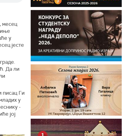
, месец
киње
шће у
сец јесте
граде.
ћ. Да ли
ли
и писац Ги
младих у
еснику -
ће јој