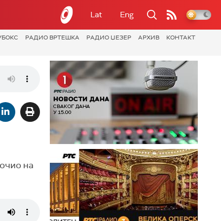
Lat
Eng
УБОКС
РАДИО ВРТЕШКА
РАДИО ЏЕЗЕР
АРХИВ
КОНТАКТ
рочио на