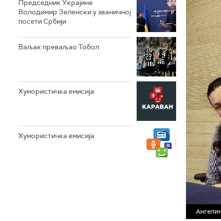
Председник Украјине
Володимир Зеленски у званичној
посети Србији
Ваљак преваљао Тобол
Хумористичка емисија
Хумористичка емисија
Ангелин