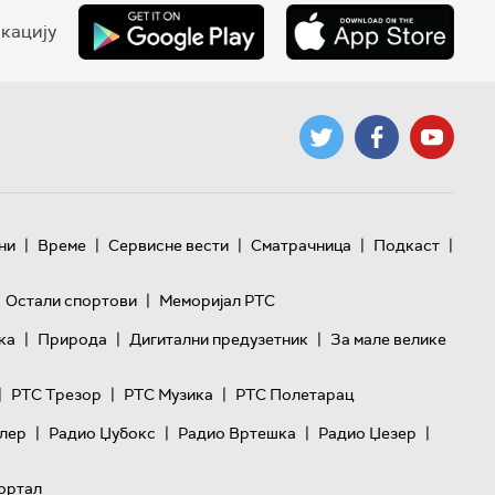
кацију
|
|
|
|
|
ни
Време
Сервисне вести
Сматрачница
Подкаст
|
Остали спортови
Меморијал РТС
|
|
|
ка
Природа
Дигитални предузетник
За мале велике
|
|
|
РТС Трезор
РТС Музика
РТС Полетарац
|
|
|
|
лер
Радио Џубокс
Радио Вртешка
Радио Џезер
ортал