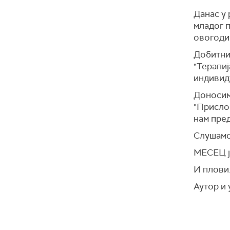
Данас у
младог п
овогодиш
Добитни
"Терапиј
индивид
Доносимо
"Прислон
нам пре
Слушамо
МЕСЕЦ ј
И плови.
Аутор и 