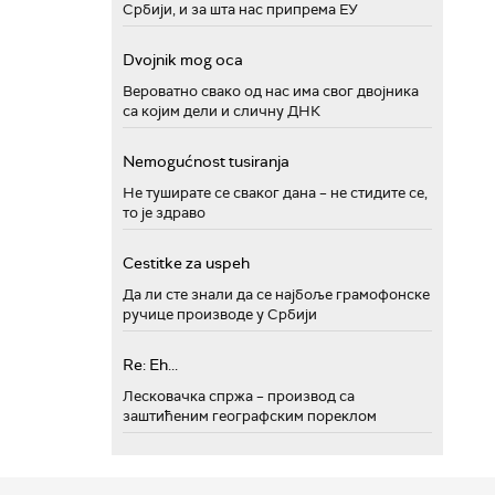
Србији, и за шта нас припрема ЕУ
Dvojnik mog oca
Вероватно свако од нас има свог двојника
са којим дели и сличну ДНК
Nemogućnost tusiranja
Не туширате се сваког дана – не стидите се,
то је здраво
Cestitke za uspeh
Да ли сте знали да се најбоље грамофонске
ручице производе у Србији
Re: Eh...
Лесковачка спржа – производ са
заштићеним географским пореклом