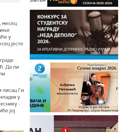
, месец
киње
шће у
сец јесте
граде.
ћ. Да ли
ли
и писац Ги
младих у
еснику -
ће јој