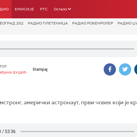
АДИО
ЕМИСИЈЕ
РТС
Остало
ЕОГРАД 202
РАДИО ПЛЕТЕНИЦА
РАДИО РОКЕНРОЛЕР
РАДИО Џ
ТОР:
štampaj
АЂАНА БУШИЋ
стронг, амерички астронаут, први човек који је к