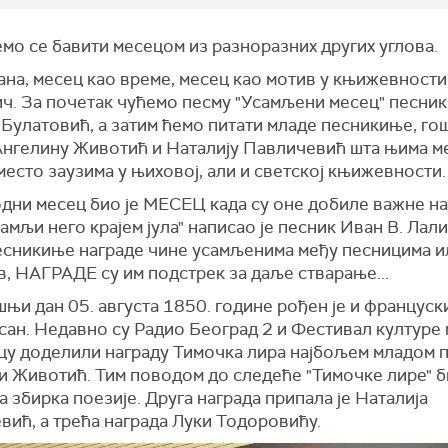
мо се бавити месецом из разноразних других углова.
на, месец као време, месец као мотив у књижевности
ич. За почетак чућемо песму "Усамљени месец" песни
Булатовић, а затим ћемо питати младе песникиње, го
 Ангелину Животић и Наталију Павличевић шта њима ме
место заузима у њиховој, али и светској књижевности.
одни месец био је МЕСЕЦ када су оне добиле важне на
амљи него крајем јула" написао је песник Иван В. Лали
есникиње награде чине усамљенима међу песницима и
, НАГРАДЕ су им подстрек за даље стварање...
њи дан 05. августа 1850. године рођен је и француск
сан. Недавно су Радио Београд 2 и Фестивал културе 
у доделили награду Тимочка лира најбољем младом п
и Животић. Тим поводом до следеће "Тимочке лире" би
 збирка поезије. Друга награда припала је Наталија
вић, а трећа награда Луки Тодоровићу.