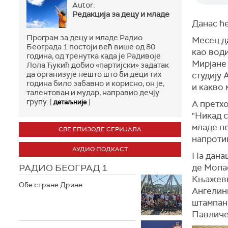
Autor:
Редакција за децу и младе
Данас ће
Програм за децу и младе Радио
Месец да
Београда 1 постоји већ више од 80
као вод
година, од тренутка када је Радивоје
Мирјане 
Лола Ђукић добио «партијски» задатак
да организује нешто што би деци тих
студију
година било забавно и корисно, он је,
и какво 
талентован и мудар, направио дечју
групу. [
]
детаљније
А претх
"Никад с
младе п
СВЕ ЕПИЗОДЕ СЕРИЈАЛА
напротив
АУДИО ПОДКАСТ
На данаш
РАДИО БЕОГРАД 1
де Мопа
Књажевц
Обе стране Дрине
Ангелин
штампана
Павличе