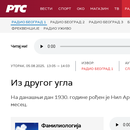
РТС
ВЕСТИ
СПОРТ
OKO
МАГАЗИН
ТВ
Р
РАДИО БЕОГРАД 1
РАДИО БЕОГРАД 2
РАДИО БЕОГРАД 3
Б
ФРЕКВЕНЦИЈЕ
РАДИО УЖИВО
Читај ми!
ИЗВОР:
АУ
УТОРАК, 05.08.2025, 13:05 -> 14:03
РАДИО БЕОГРАД 1
СЛ
Из другог угла
На данашњи дан 1930. године рођен је Нил Арм
месец.
Фамилиологија