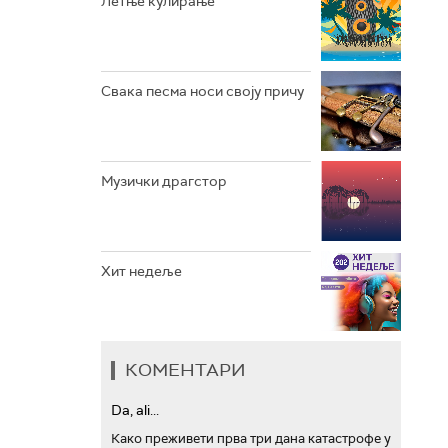
Летње кулирање
АРХИВ
Свака песма носи своју причу
Музички драгстор
Хит недеље
КОМЕНТАРИ
Da, ali...
Како преживети прва три дана катастрофе у