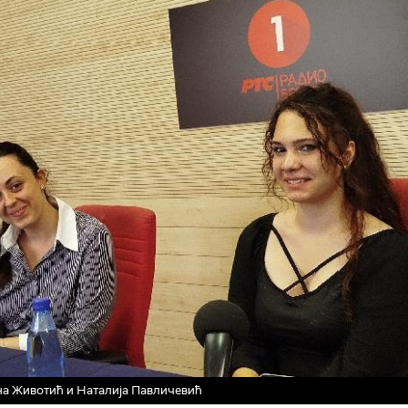
а Животић и Наталија Павличевић