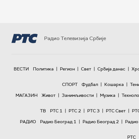
Радио Телевизија Србије
|
|
|
|
ВЕСТИ
Политика
Регион
Свет
Србија данас
Хр
|
|
СПОРТ
Фудбал
Кошарка
Тен
|
|
|
МАГАЗИН
Живот
Занимљивости
Музика
Техноло
|
|
|
|
ТВ
РТС 1
РТС 2
РТС 3
РТС Свет
РТ
|
|
РАДИО
Радио Београд 1
Радио Београд 2
Радио
РТС