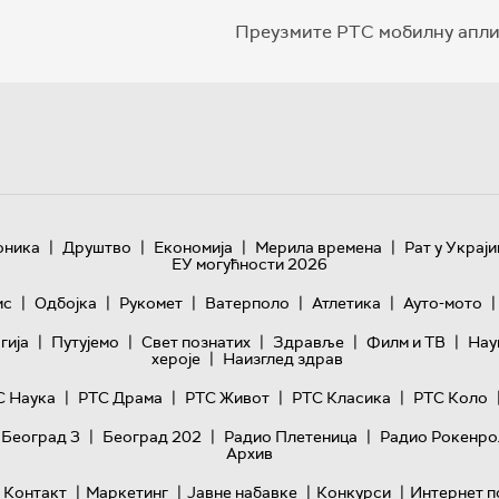
Преузмите РТС мобилну апли
|
|
|
|
оника
Друштво
Економија
Мерила времена
Рат у Украји
ЕУ могућности 2026
|
|
|
|
|
|
ис
Одбојка
Рукомет
Ватерполо
Атлетика
Ауто-мото
|
|
|
|
|
гијa
Путујемо
Свет познатих
Здравље
Филм и ТВ
Нау
|
хероје
Наизглед здрав
|
|
|
|
С Наука
РТС Драма
РТС Живот
РТС Класика
РТС Коло
|
|
|
 Београд 3
Београд 202
Радио Плетеница
Радио Рокенро
Архив
|
|
|
|
Контакт
Маркетинг
Јавне набавке
Конкурси
Интернет п