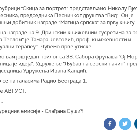
 рубрици "Скица за портрет" представљамо Николу Вје
есника, председника Песничког друштва "Вид". Он је
њи добитник награде "Матица српска" за прву књигу.
ца награде на 9. Дринским књижевним сусретима за р
а Теслом" је Тамара Јевтовић, проф. књижевности и
уални терапеут. Чућемо прве утиске.
 вам још један прилог са 38. Сабора фрулаша "Ој Мор
ица је идеја". Удружење "Љубав на сеоски начин" пр
дседница Удружења Ивана Кандић.
 се на таласима Радио Београда 1.
е АВГУСТ.
..
уредник емисије - Слађана Бушић