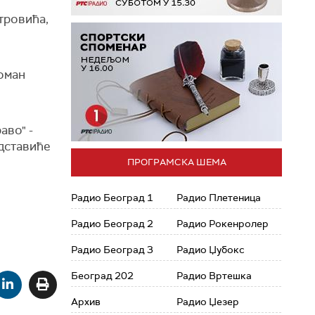
тровића,
оман
аво" -
едставиће
ПРОГРАМСКА ШЕМА
Радио Београд 1
Радио Плетеница
Радио Београд 2
Радио Рокенролер
Радио Београд 3
Радио Џубокс
Београд 202
Радио Вртешка
Архив
Радио Џезер