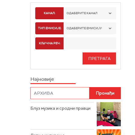
КАНАЛ:
ОДАБЕРИТЕ КАНАЛ
РАДИО БЕОГРАД 1
ТИП ЕМИСИЈЕ:
ОДАБЕРИТЕ ЕМИСИЈУ
РАДИО БЕОГРАД 2
СПОРТ
КЉУЧНА РЕЧ:
РАДИО БЕОГРАД 3
СЕРИЈА
БЕОГРАД 202
ИНФО
Најновије
РАДИО ПЛЕТЕНИЦА
ФИЛМ
РАДИО РОКЕНРОЛЕР
РАДИО ЏУБОКС
Блуз музика и сродни правци
РАДИО ВРТЕШКА
РАДИО ЏЕЗЕР