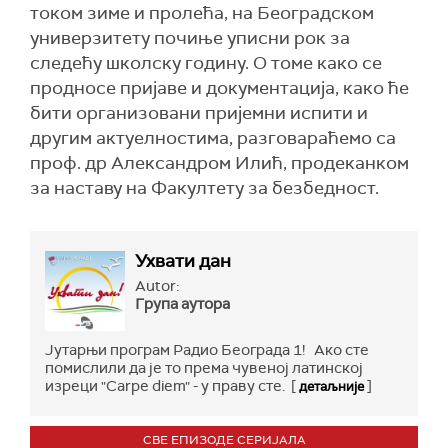
током зиме и пролећа, на Београдском
универзитету почиње уписни рок за
следећу школску годину. О томе како се
продносе пријаве и документација, како ће
бити организовани пријемни испити и
другим актуелностима, разговараћемо са
проф. др Александром Илић, продеканком
за наставу на Факултету за безбедност.
Ухвати дан
Autor:
Група аутора
Јутарњи програм Радио Београда 1! Ако сте
помислили да је то према чувеној латинској
изреци "Carpe diem" - у праву сте. [
]
детаљније
СВЕ ЕПИЗОДЕ СЕРИЈАЛА