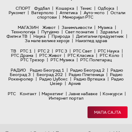
|
|
|
|
СПОРТ
Фудбал
Кошарка
Тенис
Одбојка
|
|
|
|
Рукомет
Ватерполо
Атлетика
Ауто-мото
Остали
|
спортови
Меморијал РТС
|
|
|
МАГАЗИН
Живот
Занимљивости
Музика
|
|
|
|
Технологијa
Путујемо
Свет познатих
Здравље
|
|
|
|
Филм и ТВ
Наука
Природа
Дигитални предузетник
|
За мале велике хероје
Наизглед здрав
|
|
|
|
|
ТВ
РТС 1
РТС 2
РТС 3
РТС Свет
РТС Наука
|
|
|
|
РТС Драма
РТС Живот
РТС Класика
РТС Коло
|
|
РТС Трезор
РТС Музика
РТС Полетарац
|
|
РАДИО
Радио Београд 1
Радио Београд 2
Радио
|
|
|
Београд 3
Београд 202
Радио Плетеница
Радио
|
|
|
Рокенролер
Радио Џубокс
Радио Вртешка
Радио
|
Џезер
Архив
|
|
|
|
РТС
Контакт
Маркетинг
Јавне набавке
Конкурси
Интернет портал
МАПА САЈТА