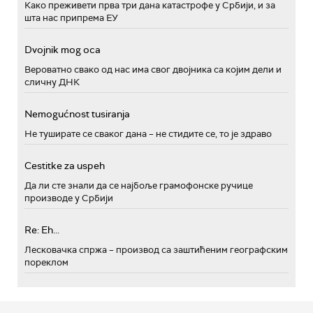
Како преживети прва три дана катастрофе у Србији, и за
шта нас припрема ЕУ
Dvojnik mog oca
Вероватно свако од нас има свог двојника са којим дели и
сличну ДНК
Nemogućnost tusiranja
Не туширате се сваког дана – не стидите се, то је здраво
Cestitke za uspeh
Да ли сте знали да се најбоље грамофонске ручице
производе у Србији
Re: Eh...
Лесковачка спржа – производ са заштићеним географским
пореклом