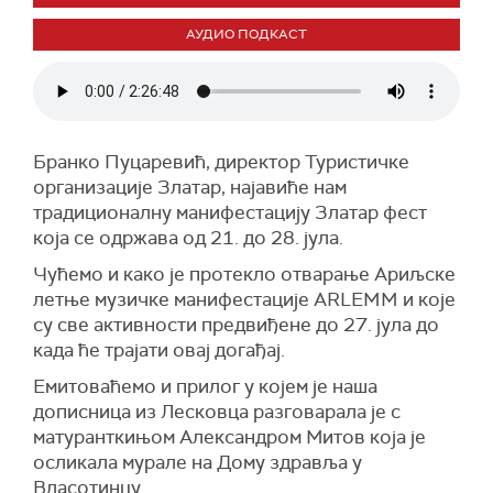
АУДИО ПОДКАСТ
Бранко Пуцаревић, директор Туристичке
организације Златар, најавиће нам
традиционалну манифестацију Златар фест
која се одржава од 21. до 28. јула.
Чућемо и како је протекло отварање Ариљске
летње музичке манифестације ARLEMM и које
су све активности предвиђене до 27. јула до
када ће трајати овај догађај.
Емитоваћемо и прилог у којем је наша
дописница из Лесковца разговарала је с
матуранткињом Александром Митов која је
осликала мурале на Дому здравља у
Власотинцу.