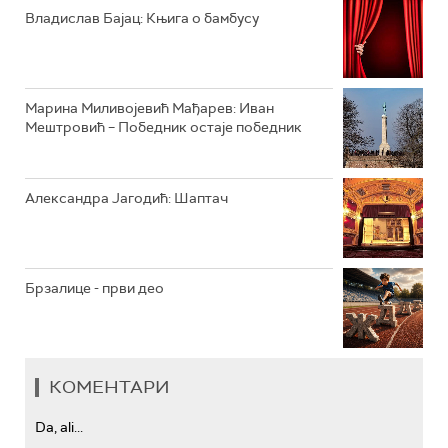
РАДИО ЏЕЗЕР
Владислав Бајац: Књига о бамбусу
АРХИВ
Марина Миливојевић Мађарев: Иван
Мештровић – Победник остаје победник
Александра Јагодић: Шаптач
Брзалице - први део
КОМЕНТАРИ
Da, ali...