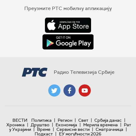
Преузмите РТС мобилну апликацију
Радио Телевизија Србије
|
|
|
|
ВЕСТИ
Политика
Регион
Свет
Србија данас
|
|
|
|
Хроника
Друштво
Економија
Мерила времена
Рат
|
|
|
|
у Украјини
Време
Сервисне вести
Сматрачница
|
Подкаст
ЕУ могућности 2026