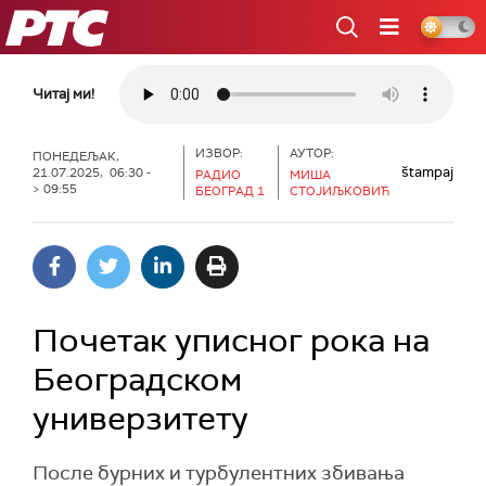
РТС
Читај ми!
ИЗВОР:
АУТОР:
ПОНЕДЕЉАК,
štampaj
21.07.2025, 06:30 -
РАДИО
МИША
> 09:55
БЕОГРАД 1
СТОЈИЉКОВИЋ
Почетак уписног рока на
Београдском
универзитету
После бурних и турбулентних збивања