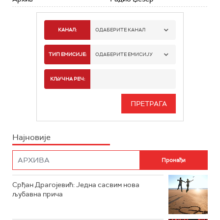
КАНАЛ:
ОДАБЕРИТЕ КАНАЛ
РАДИО БЕОГРАД 1
ТИП ЕМИСИЈЕ:
ОДАБЕРИТЕ ЕМИСИЈУ
РАДИО БЕОГРАД 2
СПОРТ
КЉУЧНА РЕЧ:
РАДИО БЕОГРАД 3
СЕРИЈА
БЕОГРАД 202
ИНФО
Најновије
РАДИО ПЛЕТЕНИЦА
ФИЛМ
РАДИО РОКЕНРОЛЕР
РАДИО ЏУБОКС
Срђан Драгојевић: Једна сасвим нова
љубавна прича
РАДИО ВРТЕШКА