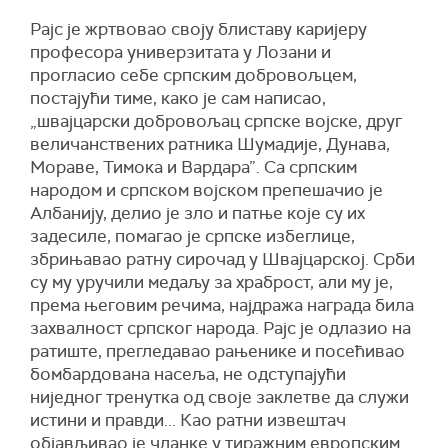
Рајс је жртвовао своју блиставу каријеру
професора универзитата у Лозани и
прогласио себе српским добровољцем,
постајући тиме, како је сам написао,
„швајцарски добровољац српске војске, друг
величанствених ратника Шумадије, Дунава,
Мораве, Тимока и Вардара”. Са српским
народом и српском војском препешачио је
Албанију, делио је зло и патње које су их
задесиле, помагао је српске избеглице,
збрињавао ратну сирочад у Швајцарској. Срби
су му уручили медаљу за храброст, али му је,
према његовим речима, најдража награда била
захвалност српског народа. Рајс је одлазио на
ратиште, прегледавао рањенике и посећивао
бомбардована насеља, не одступајући
ниједног тренутка од своје заклетве да служи
истини и правди... Као ратни извештач
објављивао је чланке у тиражним европским