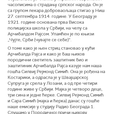
часописима о страдању српског народа. Он је
са групом лекара доброваољаца стигао у Ниш
27. септембра 1914. године. У Београду је
1921. године основана прва Висока
полицијска школа у Србији, на челу са
Арчибалдом Рајсом. Упамћен је по књизи
„Чујте, Срби (чувајте се себе)“.
О томе како је њен стриц становао у кући
Арчибалда Рајса и како је баш њихов
породични светитељ заштитник био и
заштитиник Арчибалда Рајса казује нам наша
гошћа Силвиј Рејмонд Симић. Она је рођена на
Костарики, а одрасла је у Швајцарској.
Супруга је срела у Лозани, а од пре четири
године живе у Србији. Мајка је четворо деце,
три сина и једне ћерке. Силвиј Рејмонд Симић
и Сара Симић (мајка и ћерка) данас су гошће
наше емисије у студију Радио Београда 1.
Слушамо у Породичној причи њихову