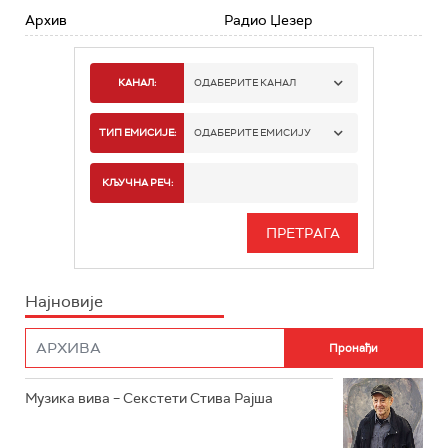
Архив
Радио Џезер
КАНАЛ:
ОДАБЕРИТЕ КАНАЛ
РАДИО БЕОГРАД 1
ТИП ЕМИСИЈЕ:
ОДАБЕРИТЕ ЕМИСИЈУ
РАДИО БЕОГРАД 2
СПОРТ
КЉУЧНА РЕЧ:
РАДИО БЕОГРАД 3
СЕРИЈА
БЕОГРАД 202
ИНФО
Најновије
РАДИО ПЛЕТЕНИЦА
ФИЛМ
РАДИО РОКЕНРОЛЕР
РАДИО ЏУБОКС
Музика вива – Секстети Стива Рајша
РАДИО ВРТЕШКА