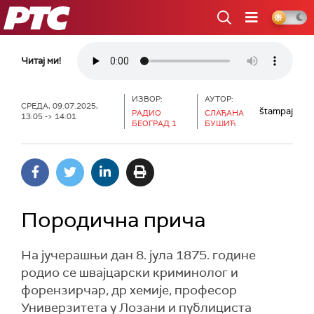
РТС
Читај ми!
ИЗВОР:
АУТОР:
СРЕДА, 09.07.2025,
štampaj
РАДИО
СЛАЂАНА
13:05 -> 14:01
БЕОГРАД 1
БУШИЋ
Породична прича
На јучерашњи дан 8. јула 1875. године
родио се швајцарски криминолог и
форензирчар, др хемије, професор
Универзитета у Лозани и публициста