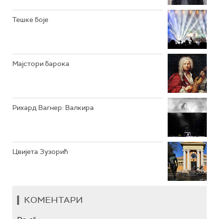
РАДИО ЏЕЗЕР
Тешке боје
АРХИВ
Мајстори барока
Рихард Вагнер: Валкира
Цвијета Зузорић
КОМЕНТАРИ