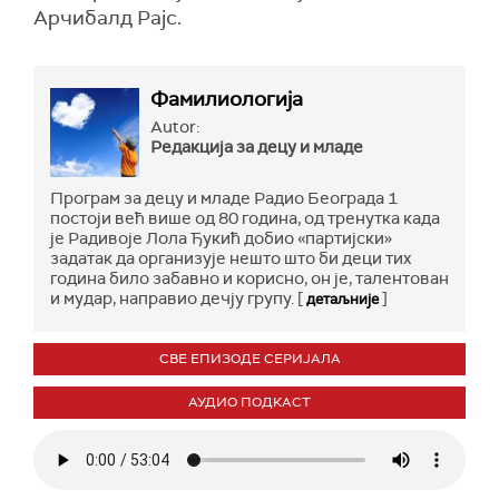
Арчибалд Рајс.
Фамилиологија
Autor:
Редакција за децу и младе
Програм за децу и младе Радио Београда 1
постоји већ више од 80 година, од тренутка када
је Радивоје Лола Ђукић добио «партијски»
задатак да организује нешто што би деци тих
година било забавно и корисно, он је, талентован
и мудар, направио дечју групу. [
]
детаљније
СВЕ ЕПИЗОДЕ СЕРИЈАЛА
АУДИО ПОДКАСТ