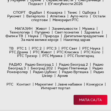
|
|
|
|
у Украјини
Време
Сервисне вести
Сматрачница
|
Подкаст
ЕУ могућности 2026
|
|
|
|
СПОРТ
Фудбал
Кошарка
Тенис
Одбојка
|
|
|
|
Рукомет
Ватерполо
Атлетика
Ауто-мото
Остали
|
спортови
Меморијал РТС
|
|
|
МАГАЗИН
Живот
Занимљивости
Музика
|
|
|
|
Технологијa
Путујемо
Свет познатих
Здравље
|
|
|
|
Филм и ТВ
Наука
Природа
Дигитални предузетник
|
За мале велике хероје
Наизглед здрав
|
|
|
|
|
ТВ
РТС 1
РТС 2
РТС 3
РТС Свет
РТС Наука
|
|
|
|
РТС Драма
РТС Живот
РТС Класика
РТС Коло
|
|
РТС Трезор
РТС Музика
РТС Полетарац
|
|
РАДИО
Радио Београд 1
Радио Београд 2
Радио
|
|
|
Београд 3
Београд 202
Радио Плетеница
Радио
|
|
|
Рокенролер
Радио Џубокс
Радио Вртешка
Радио
|
Џезер
Архив
|
|
|
|
РТС
Контакт
Маркетинг
Јавне набавке
Конкурси
Интернет портал
МАПА САЈТА