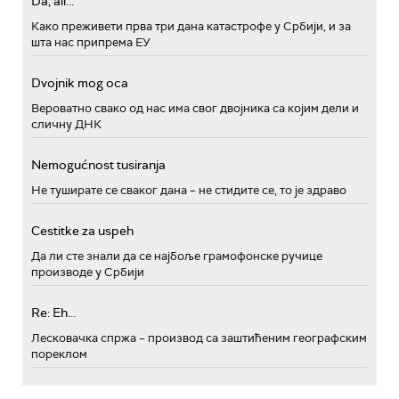
Da, ali...
Како преживети прва три дана катастрофе у Србији, и за
шта нас припрема ЕУ
Dvojnik mog oca
Вероватно свако од нас има свог двојника са којим дели и
сличну ДНК
Nemogućnost tusiranja
Не туширате се сваког дана – не стидите се, то је здраво
Cestitke za uspeh
Да ли сте знали да се најбоље грамофонске ручице
производе у Србији
Re: Eh...
Лесковачка спржа – производ са заштићеним географским
пореклом