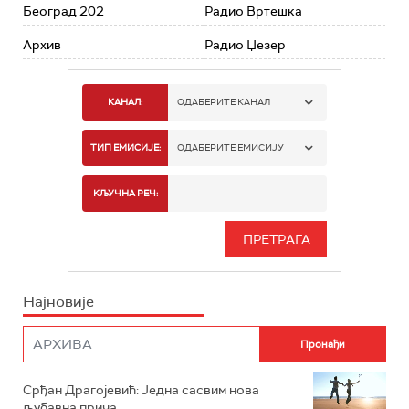
Београд 202
Радио Вртешка
Архив
Радио Џезер
КАНАЛ:
ОДАБЕРИТЕ КАНАЛ
РАДИО БЕОГРАД 1
ТИП ЕМИСИЈЕ:
ОДАБЕРИТЕ ЕМИСИЈУ
РАДИО БЕОГРАД 2
СПОРТ
КЉУЧНА РЕЧ:
РАДИО БЕОГРАД 3
СЕРИЈА
БЕОГРАД 202
ИНФО
Најновије
РАДИО ПЛЕТЕНИЦА
ФИЛМ
РАДИО РОКЕНРОЛЕР
РАДИО ЏУБОКС
Срђан Драгојевић: Једна сасвим нова
љубавна прича