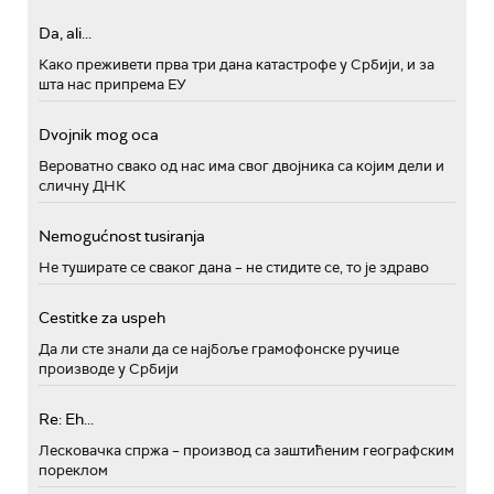
Da, ali...
Како преживети прва три дана катастрофе у Србији, и за
шта нас припрема ЕУ
Dvojnik mog oca
Вероватно свако од нас има свог двојника са којим дели и
сличну ДНК
Nemogućnost tusiranja
Не туширате се сваког дана – не стидите се, то је здраво
Cestitke za uspeh
Да ли сте знали да се најбоље грамофонске ручице
производе у Србији
Re: Eh...
Лесковачка спржа – производ са заштићеним географским
пореклом