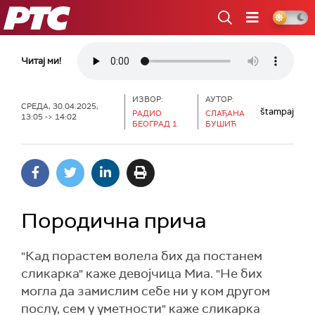
РТС
Читај ми!
ИЗВОР:
АУТОР:
СРЕДА, 30.04.2025,
štampaj
РАДИО
СЛАЂАНА
13:05 -> 14:02
БЕОГРАД 1
БУШИЋ
Породична прича
"Кад порастем волела бих да постанем
сликарка" каже девојчица Миа. "Не бих
могла да замислим себе ни у ком другом
послу, сем у уметности" каже сликарка