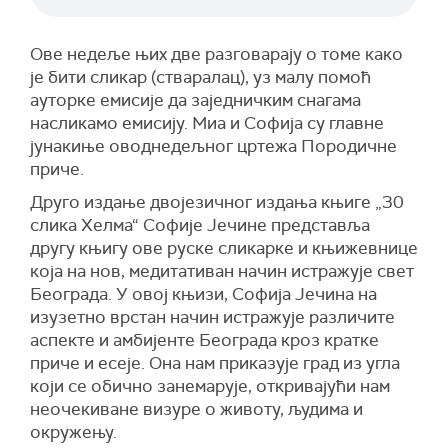
Ове недеље њих две разговарају о томе како
је бити сликар (стваралац), уз малу помоћ
ауторке емисије да заједничким снагама
насликамо емисију. Миа и Софија су главне
јунакиње оводнедељног цртежа Породичне
приче.
Друго издање двојезичног издања књиге „30
слика Хелма“ Софије Јечине представља
другу књигу ове руске сликарке и књижевнице
која на нов, медитативан начин истражује свет
Београда. У овој књизи, Софија Јечина на
изузетно врстан начин истражује различите
аспекте и амбијенте Београда кроз кратке
приче и есеје. Она нам приказује град из угла
који се обично занемарује, откривајући нам
неочекиване визуре о животу, људима и
окружењу.