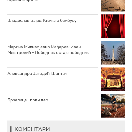
РАДИО ВРТЕШКА
РАДИО ЏЕЗЕР
Владислав Бајац: Књига о бамбусу
АРХИВ
Марина Миливојевић Мађарев: Иван
Мештровић – Победник остаје победник
Александра Јагодић: Шаптач
Брзалице - први део
КОМЕНТАРИ