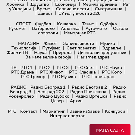
|
|
|
|
Хроника
Друштво
Економија
Мерила времена
Рат
|
|
|
|
у Украјини
Време
Сервисне вести
Сматрачница
|
Подкаст
ЕУ могућности 2026
|
|
|
|
СПОРТ
Фудбал
Кошарка
Тенис
Одбојка
|
|
|
|
Рукомет
Ватерполо
Атлетика
Ауто-мото
Остали
|
спортови
Меморијал РТС
|
|
|
МАГАЗИН
Живот
Занимљивости
Музика
|
|
|
|
Технологијa
Путујемо
Свет познатих
Здравље
|
|
|
|
Филм и ТВ
Наука
Природа
Дигитални предузетник
|
За мале велике хероје
Наизглед здрав
|
|
|
|
|
ТВ
РТС 1
РТС 2
РТС 3
РТС Свет
РТС Наука
|
|
|
|
РТС Драма
РТС Живот
РТС Класика
РТС Коло
|
|
РТС Трезор
РТС Музика
РТС Полетарац
|
|
РАДИО
Радио Београд 1
Радио Београд 2
Радио
|
|
|
Београд 3
Београд 202
Радио Плетеница
Радио
|
|
|
Рокенролер
Радио Џубокс
Радио Вртешка
Радио
|
Џезер
Архив
|
|
|
|
РТС
Контакт
Маркетинг
Јавне набавке
Конкурси
Интернет портал
МАПА САЈТА