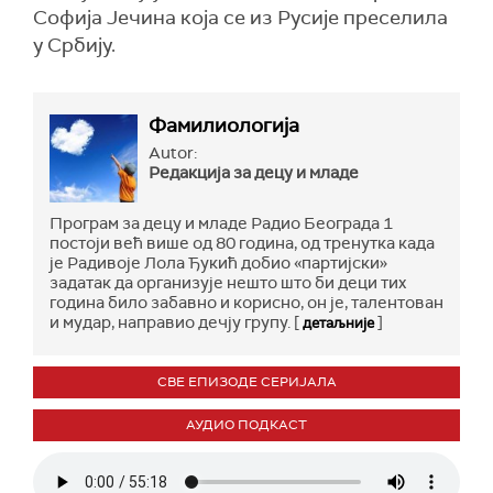
Софија Јечина која се из Русије преселила
у Србију.
Фамилиологија
Autor:
Редакција за децу и младе
Програм за децу и младе Радио Београда 1
постоји већ више од 80 година, од тренутка када
је Радивоје Лола Ђукић добио «партијски»
задатак да организује нешто што би деци тих
година било забавно и корисно, он је, талентован
и мудар, направио дечју групу. [
]
детаљније
СВЕ ЕПИЗОДЕ СЕРИЈАЛА
АУДИО ПОДКАСТ