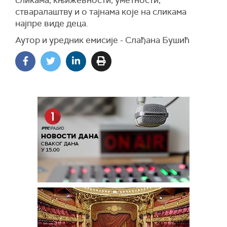
сликама, књижевности, уметности,
стваралаштву и о тајнама које на сликама
најпре виде деца.
Аутор и уредник емисије - Слађана Бушић