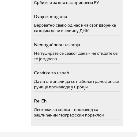
Србији, и за шта нас припрема ЕУ
Dvojnik mog oca
Вероватно свако од нас има свог двојника
са којим дели и сличну ДНК
Nemogućnost tusiranja
Не туширате се сваког дана – не стидите се,
то је здраво
Cestitke za uspeh
Да ли сте знали да се најбоље грамофонске
ручице производе у Србији
Re: Eh...
Лесковачка спржа – производ са
заштићеним географским пореклом