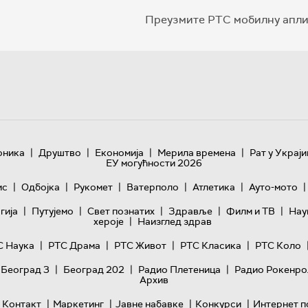
Преузмите РТС мобилну апли
|
|
|
|
оника
Друштво
Економија
Мерила времена
Рат у Украји
ЕУ могућности 2026
|
|
|
|
|
|
ис
Одбојка
Рукомет
Ватерполо
Атлетика
Ауто-мото
|
|
|
|
|
гијa
Путујемо
Свет познатих
Здравље
Филм и ТВ
Нау
|
хероје
Наизглед здрав
|
|
|
|
С Наука
РТС Драма
РТС Живот
РТС Класика
РТС Коло
|
|
|
 Београд 3
Београд 202
Радио Плетеница
Радио Рокенро
Архив
|
|
|
|
Контакт
Маркетинг
Јавне набавке
Конкурси
Интернет п