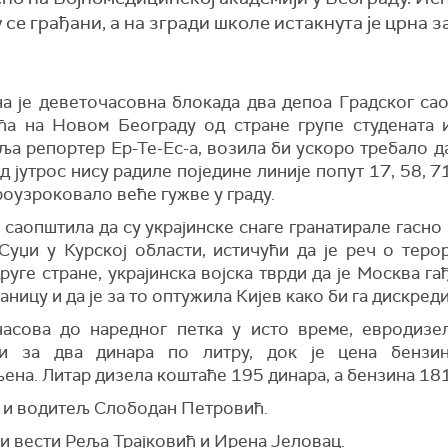
 се грађани, а на згради школе истакнута је црна з
а је деветочасовна блокада два депоа Градског сао
ћа на Новом Београду од стране групе студената и
ља репортер Ер-Те-Ес-а, возила би ускоро требало д
д јутрос нису радиле поједине линије попут 17, 58, 71
роузроковало веће гужве у граду.
е саопштила да су украјинске снаге гранатирале гасн
 Суџи у Курској области, истичући да је реч о теро
друге стране, украјинска војска тврди да је Москва га
аницу и да је за то оптужила Кијев како би га дискред
асова до наредног петка у исто време, евродизе
ји за два динара по литру, док је цена бензи
ена. Литар дизела коштаће 195 динара, а бензина 181
 и водитељ Слободан Петровић.
и вести
Реља Трајковић и Ирена Јеловац.