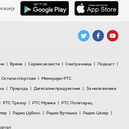
кацију
|
|
|
|
|
ни
Време
Сервисне вести
Сматрачница
Подкаст
|
Остали спортови
Меморијал РТС
|
|
|
ка
Природа
Дигитални предузетник
За мале велике
|
|
|
РТС Трезор
РТС Музика
РТС Полетарац
|
|
|
|
лер
Радио Џубокс
Радио Вртешка
Радио Џезер
ортал