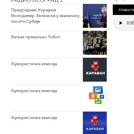
РАДИО БЕОГРАД 1
Председник Украјине
Новости
Володимир Зеленски у званичној
посети Србији
Ваљак преваљао Тобол
Хумористичка емисија
Хумористичка емисија
Хумористичка емисија