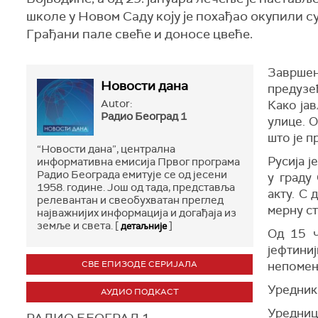
школе у Новом Саду коју је похађао окупили су
Грађани пале свеће и доносе цвеће.
Завршен
Новости дана
предузе
Autor:
Како јав
Радио Београд 1
улице. О
што је п
“Новости дана”, централна
Русија ј
информативна емисија Првог програма
Радио Београда емитује се од јесени
у граду
1958. године. Још од тада, представља
акту. С 
релевантан и свеобухватан преглед
мерну ст
најважнијих информација и догађаја из
земље и света. [
]
детаљније
Од 15 ч
јефтини
СВЕ ЕПИЗОДЕ СЕРИЈАЛА
непомењ
Уредник
АУДИО ПОДКАСТ
Уредниц