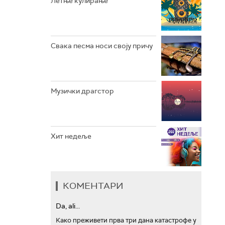
Летње кулирање
АРХИВ
Свака песма носи своју причу
Музички драгстор
Хит недеље
КОМЕНТАРИ
Da, ali...
Како преживети прва три дана катастрофе у