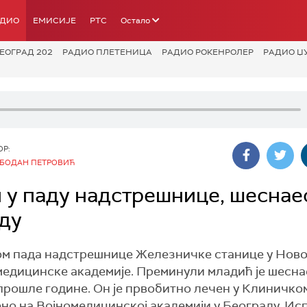
АДИО
ЕМИСИЈЕ
РТС
Остало
ЕОГРАД 202
РАДИО ПЛЕТЕНИЦА
РАДИО РОКЕНРОЛЕР
РАДИО Џ
ОР:
БОДАН ПЕТРОВИЋ
у паду надстрешнице, шеснае
аду
м пада надстрешнице Железничке станице у Ново
омедицинске академије. Преминули младић је шесна
 прошле године. Он је првобитно лечен у Клиничко
љено на Војномедицинској академији у Београду. Ис