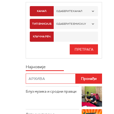
КАНАЛ:
ОДАБЕРИТЕ КАНАЛ
РАДИО БЕОГРАД 1
ТИП ЕМИСИЈЕ:
ОДАБЕРИТЕ ЕМИСИЈУ
РАДИО БЕОГРАД 2
СПОРТ
КЉУЧНА РЕЧ:
РАДИО БЕОГРАД 3
СЕРИЈА
БЕОГРАД 202
ИНФО
Најновије
РАДИО ПЛЕТЕНИЦА
ФИЛМ
РАДИО РОКЕНРОЛЕР
РАДИО ЏУБОКС
Блуз музика и сродни правци
РАДИО ВРТЕШКА
РАДИО ЏЕЗЕР