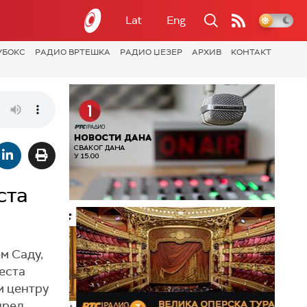
Lat
Eng
УБОКС
РАДИО ВРТЕШКА
РАДИО ЏЕЗЕР
АРХИВ
КОНТАКТ
ста
м Саду,
еста
м центру
пред