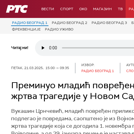
РТС
ВЕСТИ
СПОРТ
OKO
МАГАЗИН
ТВ
Р
РАДИО БЕОГРАД 1
РАДИО БЕОГРАД 2
РАДИО БЕОГРАД 3
Б
ФРЕКВЕНЦИЈЕ
РАДИО УЖИВО
Читај ми!
ИЗВОР:
АУТ
ПЕТАК, 21.03.2025, 15:00 -> 09:35
РАДИО БЕОГРАД 1
СЛО
Преминуо младић повређен 
жртва трагедије у Новом С
Вукашин Црнчевић, младић повређен прилико
подлегао је повредама, саопштено је из Војн
жртва трагедије која се догодила 1. новембра
Војводине, а од 29. јануара лечење је настав