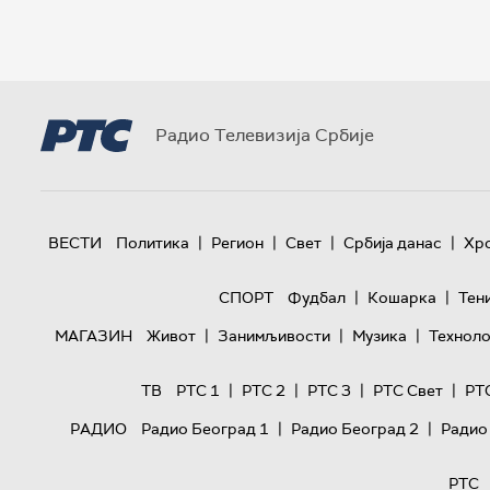
Радио Телевизија Србије
|
|
|
|
ВЕСТИ
Политика
Регион
Свет
Србија данас
Хр
|
|
СПОРТ
Фудбал
Кошарка
Тен
|
|
|
МАГАЗИН
Живот
Занимљивости
Музика
Техноло
|
|
|
|
ТВ
РТС 1
РТС 2
РТС 3
РТС Свет
РТ
|
|
РАДИО
Радио Београд 1
Радио Београд 2
Радио
РТС