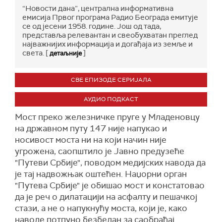
“Новости дана”, централна информативна
емисија Првог програма Радио Београда емитује
се од јесени 1958. године. Још од тада,
представља релевантан и свеобухватан преглед
најважнијих информација и догађаја из земље и
света. [
]
детаљније
СВЕ ЕПИЗОДЕ СЕРИЈАЛА
АУДИО ПОДКАСТ
Мост преко железничке пруге у Младеновцу
на државном путу 147 није напукао и
носивост моста ни на који начин није
угрожена, саопштило је Јавно предузеће
"Путеви Србије", поводом медијских навода да
је тај надвожњак оштећен. Наџорни орган
"Путева Србије" је обишао мост и констатовао
да је реч о дилатацији на асфалту и пешачкој
стази, а не о напукнућу моста, који је, како
наводе потпуно безбедан за саобраћај.