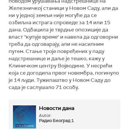
поводом урушавања надстрешнице на
Железничкој станици у Новом Саду, али да
ни у једној земљи није могуће да се
озбиљна истрага спроведе за 14 или 15
дана. Одбацила је тврдње опозиције да
власт "купује време" и навела да одговорни
треба да одговарају, али не насилним
путем. Стање троје повређених у паду
надстрешнице и даље је тешко, кажу у
Клиничком центру Војводине. У несрећи
која се догодила првог новембра, погинуло
је 14 људи. Тужилаштво у Новом Саду до
сада је саслушало 71 особу.
Новости дана
Autor:
Радио Београд 1