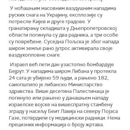
У ноћашњим масовним ваздушним нападима
руских снага на Украјину, експлозије су
потресле Кијев и друге градове. У
гранатирању складишта у Дњепропетровској
области погинула су два радника, а три особе
су повређене. Суседна Пољска је због напада
широм земље рано јутрос активирала своје
ваздухопловне снаге.
Израел већ пети дан узастопно бомбардује
Бејрут. У нападима широм Либана у протекла
24 сата је убијено 59 људи, а рањено 182,
саиопштило је либанско Министарство
здравства. Више десетина Палестинаца је
погинуло или рањено у данашњем нападу
израелске војске на вишеспратну стамбену
зграду у насељу Беит Лахија на северу Појаса
Газе, потврдили су медицински радници. Нема
прецизних информација о броју жртава.