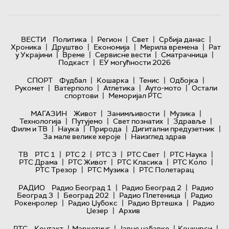
|
|
|
|
ВЕСТИ
Политика
Регион
Свет
Србија данас
|
|
|
|
Хроника
Друштво
Економија
Мерила времена
Рат
|
|
|
|
у Украјини
Време
Сервисне вести
Сматрачница
|
Подкаст
ЕУ могућности 2026
|
|
|
|
СПОРТ
Фудбал
Кошарка
Тенис
Одбојка
|
|
|
|
Рукомет
Ватерполо
Атлетика
Ауто-мото
Остали
|
спортови
Меморијал РТС
|
|
|
МАГАЗИН
Живот
Занимљивости
Музика
|
|
|
|
Технологијa
Путујемо
Свет познатих
Здравље
|
|
|
|
Филм и ТВ
Наука
Природа
Дигитални предузетник
|
За мале велике хероје
Наизглед здрав
|
|
|
|
|
ТВ
РТС 1
РТС 2
РТС 3
РТС Свет
РТС Наука
|
|
|
|
РТС Драма
РТС Живот
РТС Класика
РТС Коло
|
|
РТС Трезор
РТС Музика
РТС Полетарац
|
|
РАДИО
Радио Београд 1
Радио Београд 2
Радио
|
|
|
Београд 3
Београд 202
Радио Плетеница
Радио
|
|
|
Рокенролер
Радио Џубокс
Радио Вртешка
Радио
|
Џезер
Архив
|
|
|
|
РТС
Контакт
Маркетинг
Јавне набавке
Конкурси