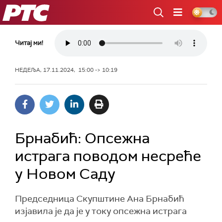
РТС
Читај ми!
НЕДЕЉА, 17.11.2024, 15:00 -> 10:19
Брнабић: Опсежна
истрага поводом несреће
у Новом Саду
Председница Скупштине Ана Брнабић
изјавила је да је у току опсежна истрага