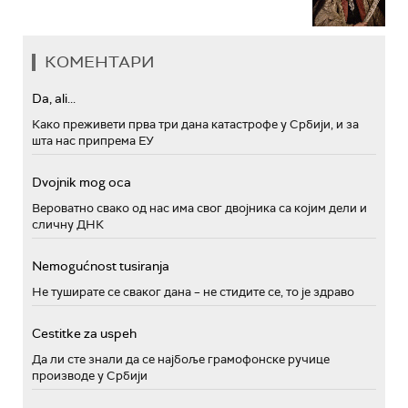
КОМЕНТАРИ
Da, ali...
Како преживети прва три дана катастрофе у Србији, и за
шта нас припрема ЕУ
Dvojnik mog oca
Вероватно свако од нас има свог двојника са којим дели и
сличну ДНК
Nemogućnost tusiranja
Не туширате се сваког дана – не стидите се, то је здраво
Cestitke za uspeh
Да ли сте знали да се најбоље грамофонске ручице
производе у Србији