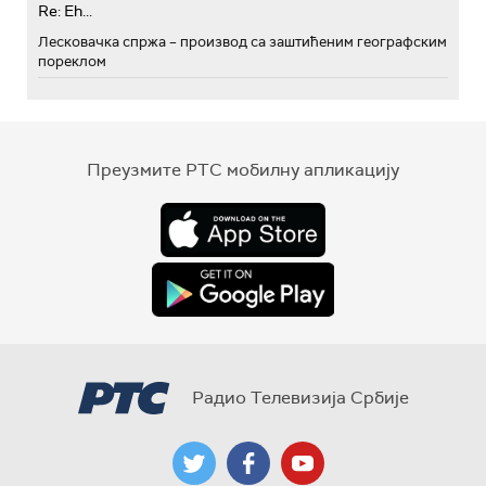
Re: Eh...
Лесковачка спржа – производ са заштићеним географским
пореклом
Преузмите РТС мобилну апликацију
Радио Телевизија Србије