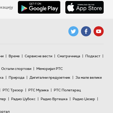
кацију
|
|
|
|
|
ни
Време
Сервисне вести
Сматрачница
Подкаст
|
Остали спортови
Меморијал РТС
|
|
|
ка
Природа
Дигитални предузетник
За мале велике
|
|
|
РТС Трезор
РТС Музика
РТС Полетарац
|
|
|
|
лер
Радио Џубокс
Радио Вртешка
Радио Џезер
ортал