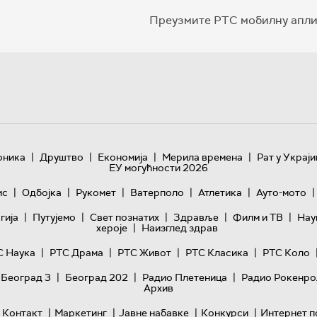
Преузмите РТС мобилну апли
|
|
|
|
оника
Друштво
Економија
Мерила времена
Рат у Украји
ЕУ могућности 2026
|
|
|
|
|
|
ис
Одбојка
Рукомет
Ватерполо
Атлетика
Ауто-мото
|
|
|
|
|
гијa
Путујемо
Свет познатих
Здравље
Филм и ТВ
Нау
|
хероје
Наизглед здрав
|
|
|
|
С Наука
РТС Драма
РТС Живот
РТС Класика
РТС Коло
|
|
|
 Београд 3
Београд 202
Радио Плетеница
Радио Рокенро
Архив
|
|
|
|
Контакт
Маркетинг
Јавне набавке
Конкурси
Интернет п