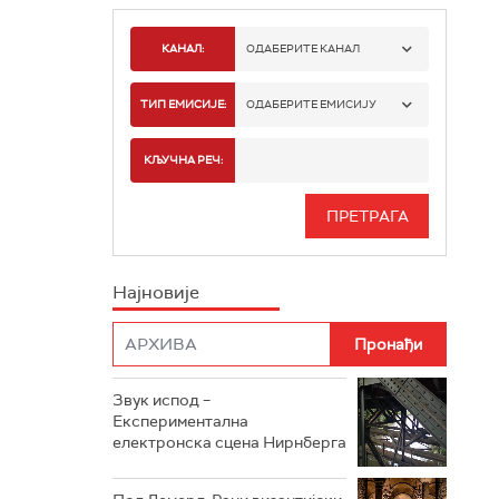
КАНАЛ:
ОДАБЕРИТЕ КАНАЛ
РАДИО БЕОГРАД 1
ТИП ЕМИСИЈЕ:
ОДАБЕРИТЕ ЕМИСИЈУ
РАДИО БЕОГРАД 2
СПОРТ
КЉУЧНА РЕЧ:
РАДИО БЕОГРАД 3
СЕРИЈА
БЕОГРАД 202
ИНФО
Најновије
РАДИО ПЛЕТЕНИЦА
ФИЛМ
РАДИО РОКЕНРОЛЕР
РАДИО ЏУБОКС
Звук испод –
Експериментална
РАДИО ВРТЕШКА
електронска сцена Нирнберга
РАДИО ЏЕЗЕР