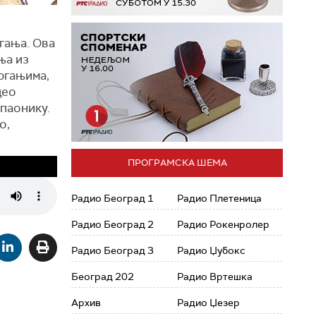
гања. Ова
ња из
ргањима,
део
опаонику.
о,
ПРОГРАМСКА ШЕМА
Радио Београд 1
Радио Плетеница
Радио Београд 2
Радио Рокенролер
Радио Београд 3
Радио Џубокс
Београд 202
Радио Вртешка
Архив
Радио Џезер