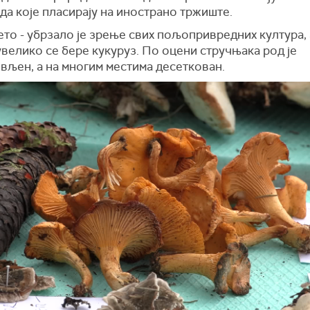
а које пласирају на инострано тржиште.
то - убрзало је зрење свих пољопривредних култура, а
увелико се бере кукуруз. По оцени стручњака род је
вљен, а на многим местима десеткован.