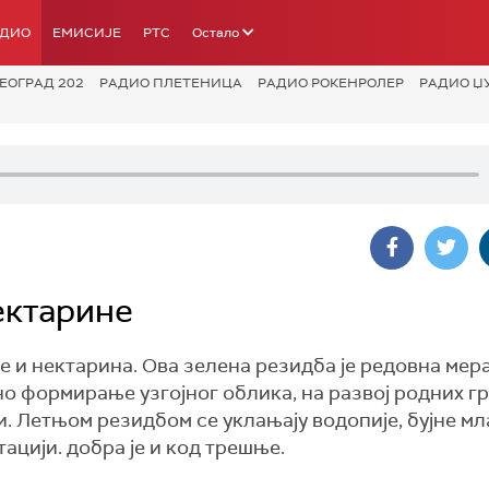
АДИО
ЕМИСИЈЕ
РТС
Остало
ЕОГРАД 202
РАДИО ПЛЕТЕНИЦА
РАДИО РОКЕНРОЛЕР
РАДИО Џ
ектарине
 и нектарина. Ова зелена резидба је редовна мера
о формирање узгојног облика, на развој родних гр
. Летњом резидбом се уклањају водопије, бујне мл
тацији. добра је и код трешње.