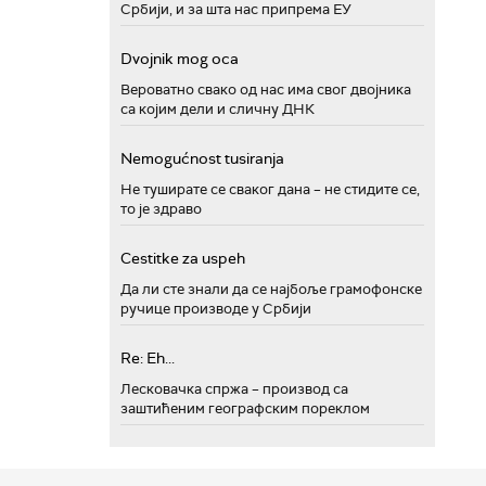
Србији, и за шта нас припрема ЕУ
Dvojnik mog oca
Вероватно свако од нас има свог двојника
са којим дели и сличну ДНК
Nemogućnost tusiranja
Не туширате се сваког дана – не стидите се,
то је здраво
Cestitke za uspeh
Да ли сте знали да се најбоље грамофонске
ручице производе у Србији
Re: Eh...
Лесковачка спржа – производ са
заштићеним географским пореклом