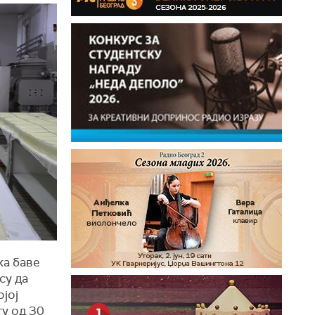
ка баве
су да
јој
ту од 30