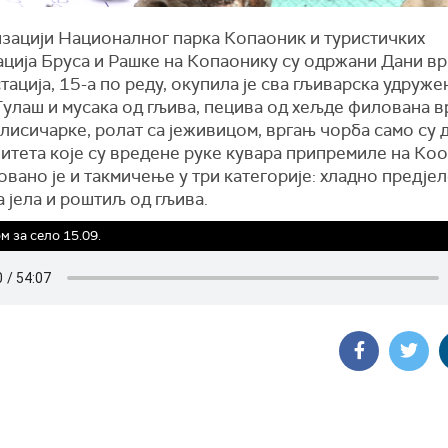
изацији Националног парка Копаоник и туристичких
ација Бруса и Рашке на Копаонику су одржани Дани вр
ација, 15-а по реду, окупила је сва гљиварска удруже
Гулаш и мусака од гљива, пецива од хељде филована в
 лисичарке, ролат са јеживицом, вргањ чорба само су 
итета које су вредене руке кувара припремиле на Ко
вано је и такмичење у три категорије: хладно пред‌јел
 јела и роштиљ од гљива.
 за село 15.09.