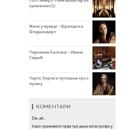
Пол Лемерл: Рани византијски
хуманизам (1)
АРХИВ
Жене у музици – Франциска
Флајшандерл
Пијанизми Балкана – Ивана
Гаврић
Чарлс Берни и путовање кроз
музику
КОМЕНТАРИ
Da, ali...
Како преживети прва три дана катастрофе у