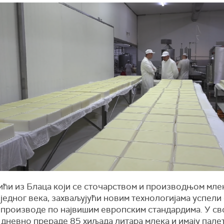
ићи из Блаца који се сточарством и производњом мле
једног века, захваљујући новим технологијама успели 
 производе по највишим европским стандардима. У сво
дневно прераде 85 хиљада литара млека и имају пале