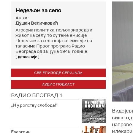
Недељом за село
Autor:
Душан Величковић
Аграрна политика, пољопривреда и
живот на селу, то су теме емисије
Недељом за село која се емитује нa
таласима Првог програма Радио
Београда од 16. јуна 1946. године.
[
]
детаљније
СВЕ ЕПИЗОДЕ СЕРИЈАЛА
АУДИО ПОДКАСТ
РАДИО БЕОГРАД 1
,,И у ропству слобода!“
Видојев
више од 
направе
млекари 
Евергрин