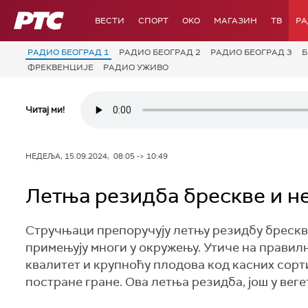
РТС
ВЕСТИ
СПОРТ
OKO
МАГАЗИН
ТВ
Р
РАДИО БЕОГРАД 1
РАДИО БЕОГРАД 2
РАДИО БЕОГРАД 3
Б
ФРЕКВЕНЦИЈЕ
РАДИО УЖИВО
Читај ми!
НЕДЕЉА, 15.09.2024, 08:05 -> 10:49
Летња резидба брескве и н
Стручњаци препоручују летњу резидбу брескве
примењују многи у окружењу. Утиче на правилн
квалитет и крупноћу плодова код касних сорти
постране гране. Ова летња резидба, још у веге