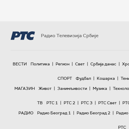
Радио Телевизија Србије
|
|
|
|
ВЕСТИ
Политика
Регион
Свет
Србија данас
Хр
|
|
СПОРТ
Фудбал
Кошарка
Тен
|
|
|
МАГАЗИН
Живот
Занимљивости
Музика
Техноло
|
|
|
|
ТВ
РТС 1
РТС 2
РТС 3
РТС Свет
РТ
|
|
РАДИО
Радио Београд 1
Радио Београд 2
Радио
РТС