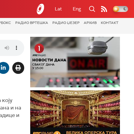
Lat
Eng
УБОКС
РАДИО ВРТЕШКА
РАДИО ЏЕЗЕР
АРХИВ
КОНТАКТ
 коју
ана и на
адице и