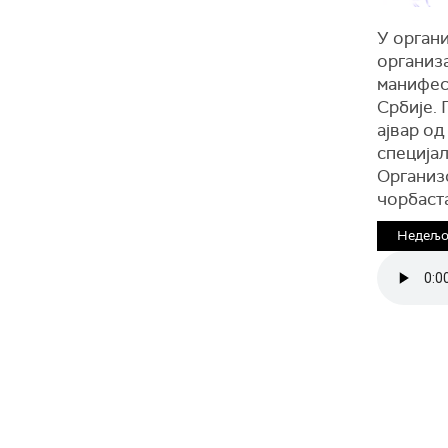
У орган
организ
манифест
Србије. 
ајвар од
специјал
Организо
чорбаста
Недељом