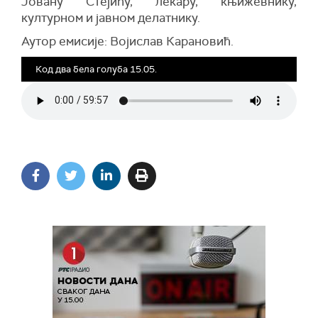
Јовану Стејићу, лекару, књижевнику,
културном и јавном делатнику.
Аутор емисије: Војислав Карановић.
Код два бела голуба 15.05.