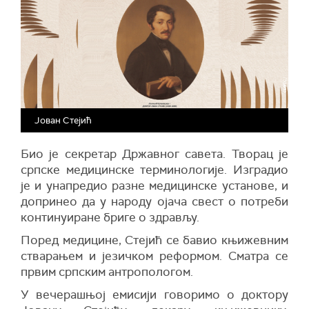
Јован Стејић
Био је секретар Државног савета. Творац је
српске медицинске терминологије. Изградио
је и унапредио разне медицинске установе, и
допринео да у народу ојача свест о потреби
континуиране бриге о здрављу.
Поред медицине, Стејић се бавио књижевним
стварањем и језичком реформом. Сматра се
првим српским антропологом.
У вечерашњој емисији говоримо о доктору