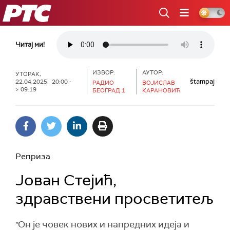
РТС
Читај ми!
ИЗВОР:
АУТОР:
УТОРАК,
štampaj
22.04.2025, 20:00 -
РАДИО
ВОЈИСЛАВ
> 09:19
БЕОГРАД 1
КАРАНОВИЋ
Реприза
Јован Стејић,
здравствени просветитељ
''Он је човек нових и напредних идеја и