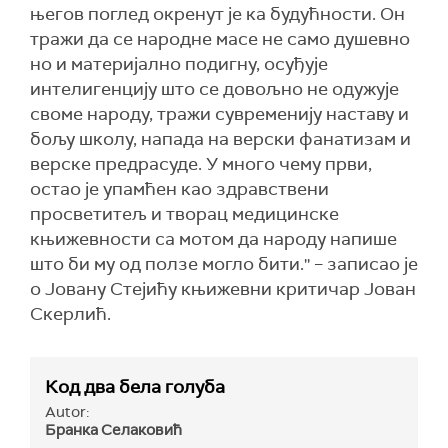
његов поглед окренут је ка будућности. Он
тражи да се народне масе не само душевно
но и материјално подигну, осуђује
интелигенцију што се довољно не одужује
своме народу, тражи сувременију наставу и
бољу школу, напада на верски фанатизам и
верске предрасуде. У много чему први,
остао је упамћен као здравствени
просветитељ и творац медицинске
књижевности са мотом да народу напише
што би му од ползе могло бити.'' – записао је
о Јовану Стејићу књижевни критичар Јован
Скерлић.
Код два бела голуба
Autor:
Бранка Селаковић