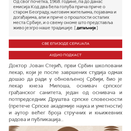
Од свог почетка, 1968. године, па до данас
емисија Код два бела голуба прича приче о
старом Београду, његовим житељима, појавама и
догађајима, али и приче о прошлости осталих
места Србије, и о свему ономе што представља
живо језгро наше традиције. [
]
детаљније
СВЕ ЕПИЗОДЕ СЕРИЈАЛА
АУДИО ПОДКАСТ
Доктор Јован Стејић, први Србин школовани
лекар, који је после завршених студија одмах
дошао да ради у обновљеној Србији, био је
лекар кнеза Милоша, оснивач српског
грађанског санитета, један од оснивача и
потпредседник Друштва српске словесности
(претече Српске академије наука и уметности)
и аутор већег броја стручних и књижевних
радова и публикација…