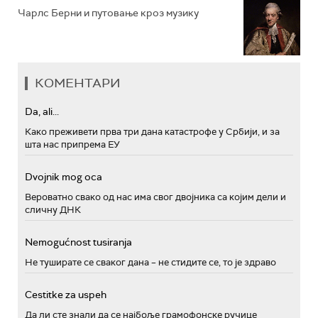
Чарлс Берни и путовање кроз музику
КОМЕНТАРИ
Da, ali...
Како преживети прва три дана катастрофе у Србији, и за
шта нас припрема ЕУ
Dvojnik mog oca
Вероватно свако од нас има свог двојника са којим дели и
сличну ДНК
Nemogućnost tusiranja
Не туширате се сваког дана – не стидите се, то је здраво
Cestitke za uspeh
Да ли сте знали да се најбоље грамофонске ручице