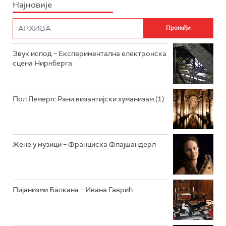
Најновије
РАДИО ПЛЕТЕНИЦА
ФИЛМ
РАДИО РОКЕНРОЛЕР
РАДИО ЏУБОКС
Звук испод – Експериментална електронска
сцена Нирнберга
РАДИО ВРТЕШКА
РАДИО ЏЕЗЕР
Пол Лемерл: Рани византијски хуманизам (1)
АРХИВ
Жене у музици – Франциска Флајшандерл
Пијанизми Балкана – Ивана Гаврић