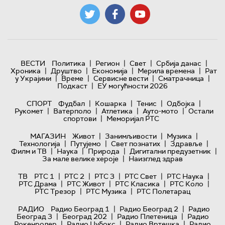
|
|
|
|
ВЕСТИ
Политика
Регион
Свет
Србија данас
|
|
|
|
Хроника
Друштво
Економија
Мерила времена
Рат
|
|
|
|
у Украјини
Време
Сервисне вести
Сматрачница
|
Подкаст
ЕУ могућности 2026
|
|
|
|
СПОРТ
Фудбал
Кошарка
Тенис
Одбојка
|
|
|
|
Рукомет
Ватерполо
Атлетика
Ауто-мото
Остали
|
спортови
Меморијал РТС
|
|
|
МАГАЗИН
Живот
Занимљивости
Музика
|
|
|
|
Технологијa
Путујемо
Свет познатих
Здравље
|
|
|
|
Филм и ТВ
Наука
Природа
Дигитални предузетник
|
За мале велике хероје
Наизглед здрав
|
|
|
|
|
ТВ
РТС 1
РТС 2
РТС 3
РТС Свет
РТС Наука
|
|
|
|
РТС Драма
РТС Живот
РТС Класика
РТС Коло
|
|
РТС Трезор
РТС Музика
РТС Полетарац
|
|
РАДИО
Радио Београд 1
Радио Београд 2
Радио
|
|
|
Београд 3
Београд 202
Радио Плетеница
Радио
|
|
|
Рокенролер
Радио Џубокс
Радио Вртешка
Радио