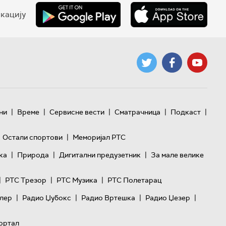
кацију
|
|
|
|
|
ни
Време
Сервисне вести
Сматрачница
Подкаст
|
Остали спортови
Меморијал РТС
|
|
|
ка
Природа
Дигитални предузетник
За мале велике
|
|
|
РТС Трезор
РТС Музика
РТС Полетарац
|
|
|
|
лер
Радио Џубокс
Радио Вртешка
Радио Џезер
ортал