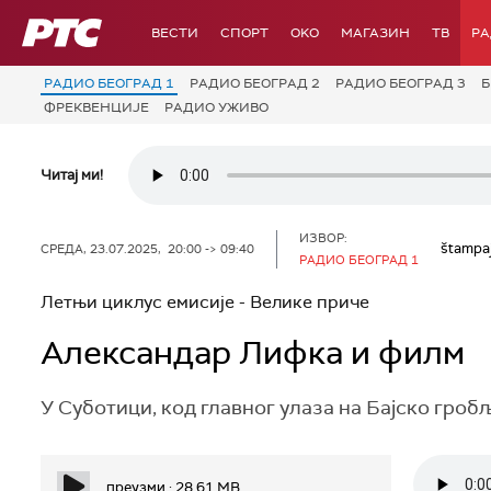
РТС
ВЕСТИ
СПОРТ
OKO
МАГАЗИН
ТВ
Р
РАДИО БЕОГРАД 1
РАДИО БЕОГРАД 2
РАДИО БЕОГРАД 3
Б
ФРЕКВЕНЦИЈЕ
РАДИО УЖИВО
Читај ми!
ИЗВОР:
štampa
СРЕДА, 23.07.2025, 20:00 -> 09:40
РАДИО БЕОГРАД 1
Летњи циклус емисије - Велике приче
Александар Лифка и филм
У Суботици, код главног улаза на Бајско гроб
преузми : 28.61 MB