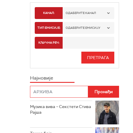
КАНАЛ:
ОДАБЕРИТЕ КАНАЛ
РАДИО БЕОГРАД 1
ТИП ЕМИСИЈЕ:
ОДАБЕРИТЕ ЕМИСИЈУ
РАДИО БЕОГРАД 2
СПОРТ
КЉУЧНА РЕЧ:
РАДИО БЕОГРАД 3
СЕРИЈА
БЕОГРАД 202
ИНФО
Најновије
РАДИО ПЛЕТЕНИЦА
ФИЛМ
РАДИО РОКЕНРОЛЕР
РАДИО ЏУБОКС
Музика вива – Секстети Стива
Рајша
РАДИО ВРТЕШКА
РАДИО ЏЕЗЕР