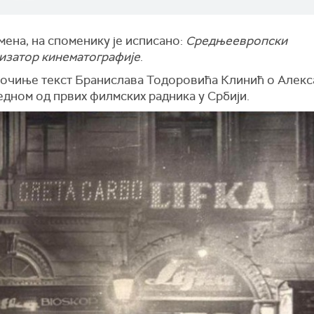
ена, на споменику је исписано:
Средњеевропски
изатор кинематографије
.
почиње текст Бранислава Тодоровића Клинић о Алекс
едном од првих филмских радника у Србији.