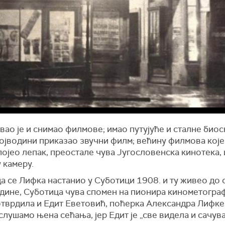
ао је и снимао филмове; имао путујуће и сталне биос
ојводини приказао звучни филм; већину филмова које 
ојео лепак, преостале чува Југословенска кинотека, 
 камеру.
а се Лифка настанио у Суботици 1908. и ту живео до 
одине, Суботица чува спомен на пионира кинометогра
отврдила и Едит Еветовић, поћерка Александра Лифке
слушамо њена сећања, јер Едит је „све видела и сачува