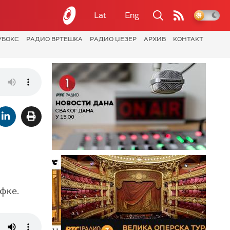
Lat
Eng
УБОКС
РАДИО ВРТЕШКА
РАДИО ЏЕЗЕР
АРХИВ
КОНТАКТ
фке.