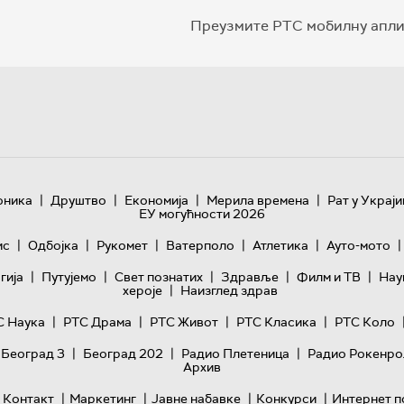
Преузмите РТС мобилну апли
|
|
|
|
оника
Друштво
Економија
Мерила времена
Рат у Украји
ЕУ могућности 2026
|
|
|
|
|
|
ис
Одбојка
Рукомет
Ватерполо
Атлетика
Ауто-мото
|
|
|
|
|
гијa
Путујемо
Свет познатих
Здравље
Филм и ТВ
Нау
|
хероје
Наизглед здрав
|
|
|
|
С Наука
РТС Драма
РТС Живот
РТС Класика
РТС Коло
|
|
|
 Београд 3
Београд 202
Радио Плетеница
Радио Рокенро
Архив
|
|
|
|
Контакт
Маркетинг
Јавне набавке
Конкурси
Интернет п