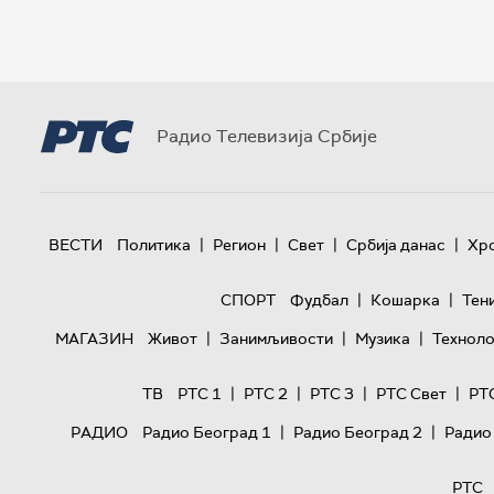
Радио Телевизија Србије
|
|
|
|
ВЕСТИ
Политика
Регион
Свет
Србија данас
Хр
|
|
СПОРТ
Фудбал
Кошарка
Тен
|
|
|
МАГАЗИН
Живот
Занимљивости
Музика
Техноло
|
|
|
|
ТВ
РТС 1
РТС 2
РТС 3
РТС Свет
РТ
|
|
РАДИО
Радио Београд 1
Радио Београд 2
Радио
РТС