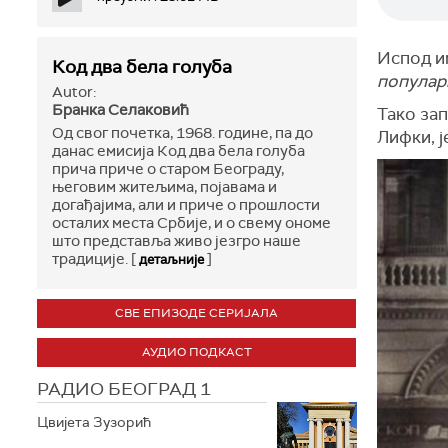
Испод им
Код два бела голуба
популар
Autor:
Бранка Селаковић
Тако за
Од свог почетка, 1968. године, па до
Лифки, ј
данас емисија Код два бела голуба
прича приче о старом Београду,
његовим житељима, појавама и
догађајима, али и приче о прошлости
осталих места Србије, и о свему ономе
што представља живо језгро наше
традиције. [
]
детаљније
СВЕ ЕПИЗОДЕ СЕРИЈАЛА
АУДИО ПОДКАСТ
РАДИО БЕОГРАД 1
Цвијета Зузорић