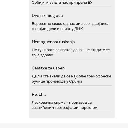
Србији, и за шта нас припрема ЕУ
Dvojnik mog oca
Вероватно свако од нас има свог двојника
са којим дели и сличну ДНК
Nemogućnost tusiranja
Не туширате се сваког дана – не стидите се,
то је здраво
Cestitke za uspeh
Да ли сте знали да се најбоље грамофонске
ручице производе у Србији
Re: Eh...
Лесковачка спржа – производ са
заштићеним географским пореклом