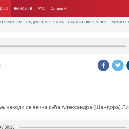
АДИО
ЕМИСИЈЕ
РТС
Остало
ЕОГРАД 202
РАДИО ПЛЕТЕНИЦА
РАДИО РОКЕНРОЛЕР
РАДИО Џ
j
ље, находи се вечна кућа Александра (Шандора) Ли