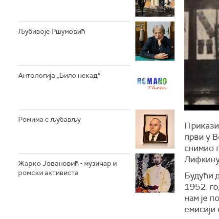
Љубивоје Ршумовић
Антологија „Било некад“
Ромима с љубављу
Приказив
први у В
снимио п
Лифкину
Жарко Јовановић - музичар и
ромски активиста
Будући д
1952. г
нам је п
емисији 