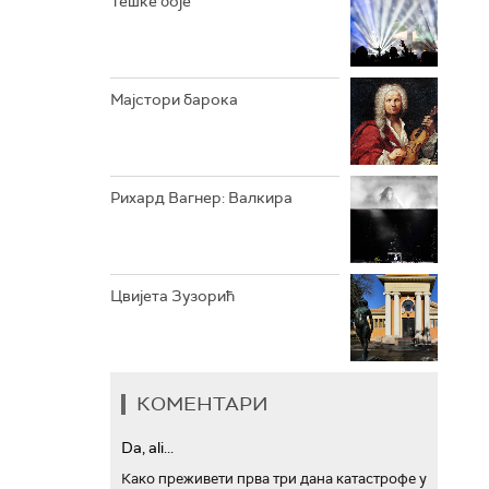
Тешке боје
АРХИВ
Мајстори барока
Рихард Вагнер: Валкира
Цвијета Зузорић
КОМЕНТАРИ
Da, ali...
Како преживети прва три дана катастрофе у