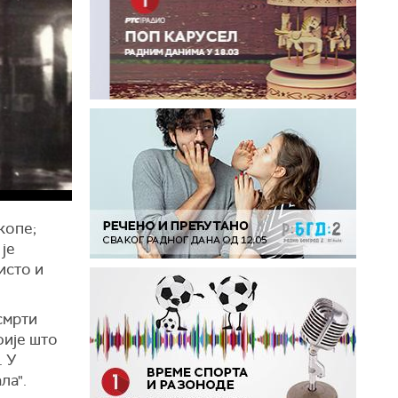
копе;
је
исто и
смрти
фије што
. У
ла".