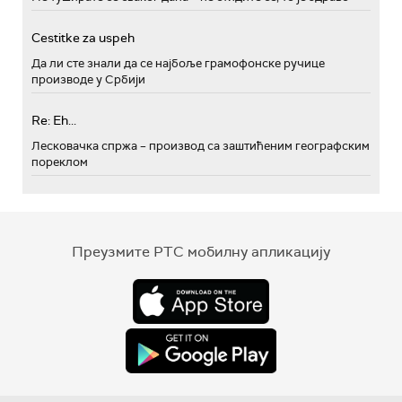
Cestitke za uspeh
Да ли сте знали да се најбоље грамофонске ручице
производе у Србији
Re: Eh...
Лесковачка спржа – производ са заштићеним географским
пореклом
Преузмите РТС мобилну апликацију