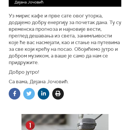
Дејана Јочовић
Уз мирис кафе и прве сате овог уторка,
додајемо добру енергију за почетак дана. Ту су
временска прогноза и најновије вести,
преглед дешавања из света, занимљивости
које ће вас насмејати, као и стање на путевима
за све који крећу на посао. Обојићемо јутро и
добром музиком, а ваше је само да нам се
придружите.
Добро јутро!
Са вама, Дејана Јочовић.