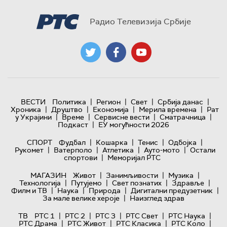
Радио Телевизија Србије
|
|
|
|
ВЕСТИ
Политика
Регион
Свет
Србија данас
|
|
|
|
Хроника
Друштво
Економија
Мерила времена
Рат
|
|
|
|
у Украјини
Време
Сервисне вести
Сматрачница
|
Подкаст
ЕУ могућности 2026
|
|
|
|
СПОРТ
Фудбал
Кошарка
Тенис
Одбојка
|
|
|
|
Рукомет
Ватерполо
Атлетика
Ауто-мото
Остали
|
спортови
Меморијал РТС
|
|
|
МАГАЗИН
Живот
Занимљивости
Музика
|
|
|
|
Технологијa
Путујемо
Свет познатих
Здравље
|
|
|
|
Филм и ТВ
Наука
Природа
Дигитални предузетник
|
За мале велике хероје
Наизглед здрав
|
|
|
|
|
ТВ
РТС 1
РТС 2
РТС 3
РТС Свет
РТС Наука
|
|
|
|
РТС Драма
РТС Живот
РТС Класика
РТС Коло