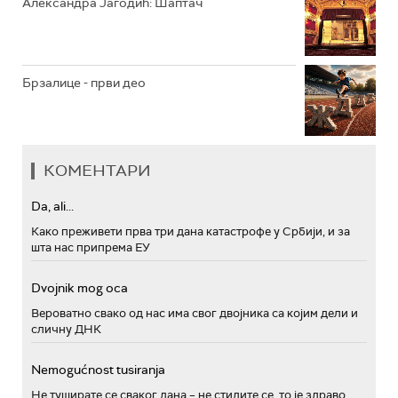
Александра Јагодић: Шаптач
Брзалице - први део
КОМЕНТАРИ
Da, ali...
Како преживети прва три дана катастрофе у Србији, и за
шта нас припрема ЕУ
Dvojnik mog oca
Вероватно свако од нас има свог двојника са којим дели и
сличну ДНК
Nemogućnost tusiranja
Не туширате се сваког дана – не стидите се, то је здраво