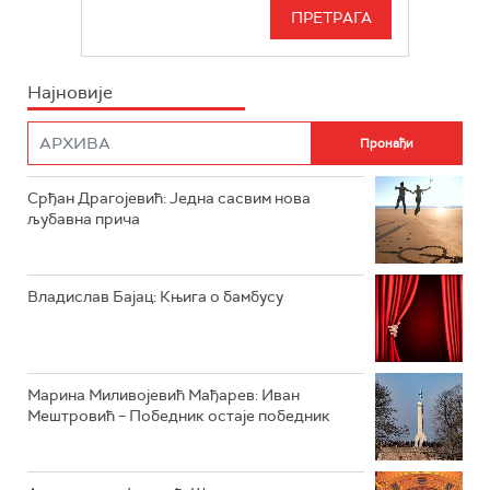
СЕРИЈА
БЕОГРАД 202
ИНФО
Најновије
РАДИО ПЛЕТЕНИЦА
ФИЛМ
РАДИО РОКЕНРОЛЕР
РАДИО ЏУБОКС
Срђан Драгојевић: Једна сасвим нова
љубавна прича
РАДИО ВРТЕШКА
РАДИО ЏЕЗЕР
Владислав Бајац: Књига о бамбусу
АРХИВ
Марина Миливојевић Мађарев: Иван
Мештровић – Победник остаје победник