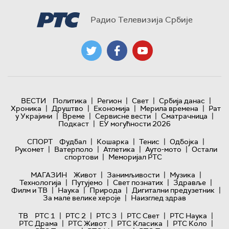
Радио Телевизија Србије
|
|
|
|
ВЕСТИ
Политика
Регион
Свет
Србија данас
|
|
|
|
Хроника
Друштво
Економија
Мерила времена
Рат
|
|
|
|
у Украјини
Време
Сервисне вести
Сматрачница
|
Подкаст
ЕУ могућности 2026
|
|
|
|
СПОРТ
Фудбал
Кошарка
Тенис
Одбојка
|
|
|
|
Рукомет
Ватерполо
Атлетика
Ауто-мото
Остали
|
спортови
Меморијал РТС
|
|
|
МАГАЗИН
Живот
Занимљивости
Музика
|
|
|
|
Технологијa
Путујемо
Свет познатих
Здравље
|
|
|
|
Филм и ТВ
Наука
Природа
Дигитални предузетник
|
За мале велике хероје
Наизглед здрав
|
|
|
|
|
ТВ
РТС 1
РТС 2
РТС 3
РТС Свет
РТС Наука
|
|
|
|
РТС Драма
РТС Живот
РТС Класика
РТС Коло