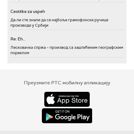
Cestitke za uspeh
Да ли сте знали да се најбоље грамофонске ручице
производе у Србији
Re: Eh...
Лесковачка спржа – производ са заштићеним географским
пореклом
Преузмите РТС мобилну апликацију