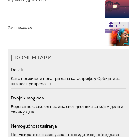
Хит недеље
КОМЕНТАРИ
Da, ali...
Како преживети прва три дана катастрофе у Србији, и за
шта нас припрема ЕУ
Dvojnik mog oca
Вероватно свако од нас има свог двојника са којим дели и
сличну ДНК
Nemogućnost tusiranja
Не туширате се сваког дана – не стидите се, то је здраво