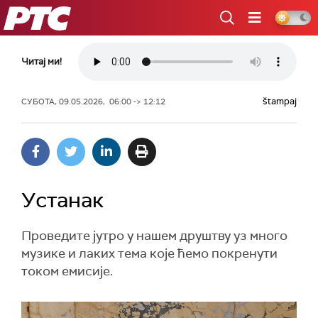
РТС
Читај ми!
štampaj
СУБОТА, 09.05.2026, 06:00 -> 12:12
Устанак
Проведите јутро у нашем друштву уз много
музике и лаких тема које ћемо покренути
током емисије.