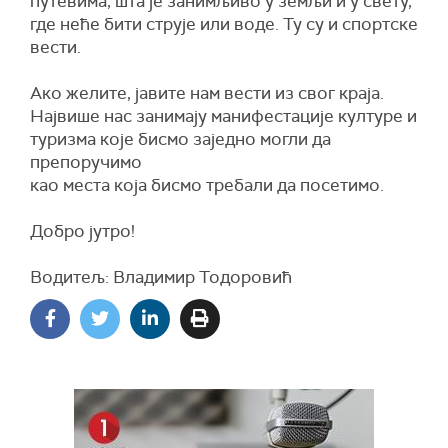
путевима, шта је занимљиво у земљи и у свету,
где неће бити струје или воде. Ту су и спортске
вести.
Ако желите, јавите нам вести из свог краја.
Највише нас занимају манифестације културе и
туризма које бисмо заједно могли да
препоручимо
као места која бисмо требали да посетимо.
Добро јутро!
Водитељ: Владимир Тодоровић