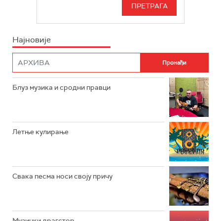
СЕРИЈА
БЕОГРАД 202
ИНФО
Најновије
РАДИО ПЛЕТЕНИЦА
ФИЛМ
РАДИО РОКЕНРОЛЕР
РАДИО ЏУБОКС
Блуз музика и сродни правци
РАДИО ВРТЕШКА
РАДИО ЏЕЗЕР
Летње кулирање
АРХИВ
Свака песма носи своју причу
Музички драгстор