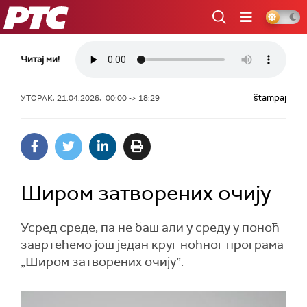
РТС
Читај ми!
štampaj
УТОРАК, 21.04.2026, 00:00 -> 18:29
Широм затворених очију
Усред среде, па не баш али у среду у поноћ
завртећемо још један круг ноћног програма
„Широм затворених очију”.