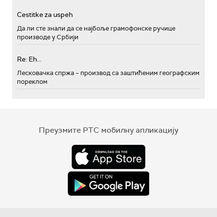
Cestitke za uspeh
Да ли сте знали да се најбоље грамофонске ручице
производе у Србији
Re: Eh...
Лесковачка спржа – производ са заштићеним географским
пореклом
Преузмите РТС мобилну апликацију