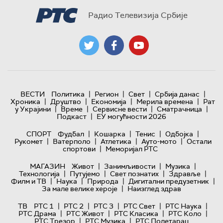
Радио Телевизија Србије
|
|
|
|
ВЕСТИ
Политика
Регион
Свет
Србија данас
|
|
|
|
Хроника
Друштво
Економија
Мерила времена
Рат
|
|
|
|
у Украјини
Време
Сервисне вести
Сматрачница
|
Подкаст
ЕУ могућности 2026
|
|
|
|
СПОРТ
Фудбал
Кошарка
Тенис
Одбојка
|
|
|
|
Рукомет
Ватерполо
Атлетика
Ауто-мото
Остали
|
спортови
Меморијал РТС
|
|
|
МАГАЗИН
Живот
Занимљивости
Музика
|
|
|
|
Технологијa
Путујемо
Свет познатих
Здравље
|
|
|
|
Филм и ТВ
Наука
Природа
Дигитални предузетник
|
За мале велике хероје
Наизглед здрав
|
|
|
|
|
ТВ
РТС 1
РТС 2
РТС 3
РТС Свет
РТС Наука
|
|
|
|
РТС Драма
РТС Живот
РТС Класика
РТС Коло
|
|
РТС Трезор
РТС Музика
РТС Полетарац