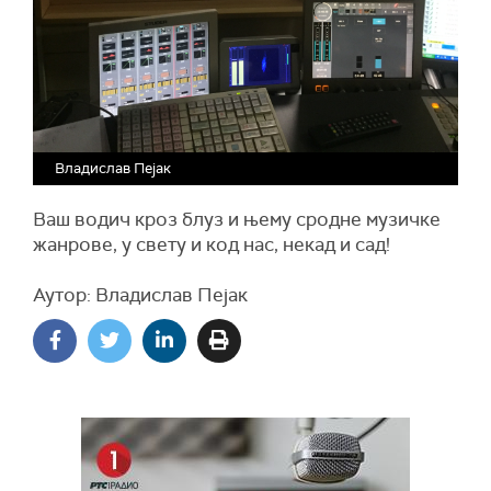
Владислав Пејак
Ваш водич кроз блуз и њему сродне музичке
жанрове, у свету и код нас, некад и сад!
Аутор: Владислав Пејак