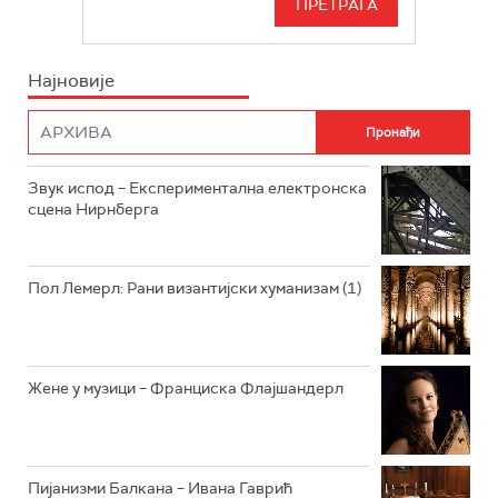
БЕОГРАД 202
ИНФО
Најновије
РАДИО ПЛЕТЕНИЦА
ФИЛМ
РАДИО РОКЕНРОЛЕР
РАДИО ЏУБОКС
Звук испод – Експериментална електронска
сцена Нирнберга
РАДИО ВРТЕШКА
РАДИО ЏЕЗЕР
Пол Лемерл: Рани византијски хуманизам (1)
АРХИВ
Жене у музици – Франциска Флајшандерл
Пијанизми Балкана – Ивана Гаврић