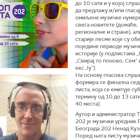
до 10 сати и у којој слу
да предлажу и/или гласај
омиљене музичке нумере
свега новитете (домаће,
регионалне и стране), ал
старије песме које су о
поједине периоде музич
историје (у подлистама „
„Свирај то поново, Сем” 
екс Ју”).
На основу гласова слуш
формира се финална сед
листа, која се емитује су
термину од 10 до 13 сати
40 места).
Аутор и администратор Т
202 је музички уредник 
Београда 202 Ненад Куз
Поред њега листу музичк