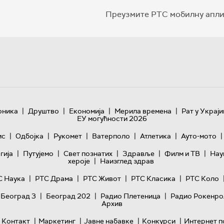
Преузмите РТС мобилну апли
|
|
|
|
оника
Друштво
Економија
Мерила времена
Рат у Украји
ЕУ могућности 2026
|
|
|
|
|
|
ис
Одбојка
Рукомет
Ватерполо
Атлетика
Ауто-мото
|
|
|
|
|
гијa
Путујемо
Свет познатих
Здравље
Филм и ТВ
Нау
|
хероје
Наизглед здрав
|
|
|
|
С Наука
РТС Драма
РТС Живот
РТС Класика
РТС Коло
|
|
|
 Београд 3
Београд 202
Радио Плетеница
Радио Рокенро
Архив
|
|
|
|
Контакт
Маркетинг
Јавне набавке
Конкурси
Интернет п