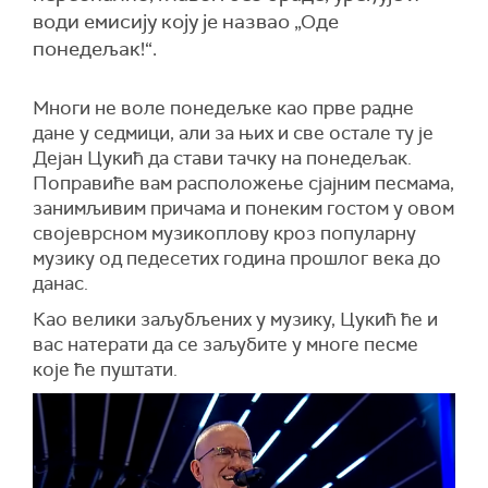
води емисију коју је назвао „Оде
понедељак!“.
Многи не воле понедељке као прве радне
дане у седмици, али за њих и све остале ту је
Дејан Цукић да стави тачку на понедељак.
Поправиће вам расположење сјајним песмама,
занимљивим причама и понеким гостом у овом
својеврсном музикоплову кроз популарну
музику од педесетих година прошлог века до
данас.
Као велики заљубљених у музику, Цукић ће и
вас натерати да се заљубите у многе песме
које ће пуштати.