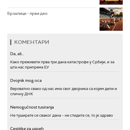
Брзалице - први део
КОМЕНТАРИ
Da, ali...
Како преживети прва три дана катастрофе у Србији, и за
шта нас припрема ЕУ
Dvojnik mog oca
Вероватно свако од нас има свог двојника са којим дели и
сличну ДНК
Nemogućnost tusiranja
Не туширате се сваког дана – не стидите се, то је здраво
Cestitke za uspeh