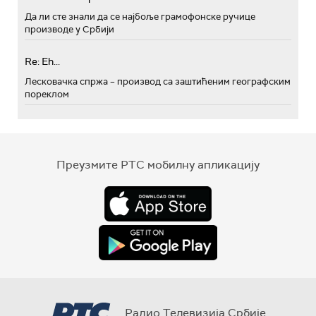
Да ли сте знали да се најбоље грамофонске ручице
производе у Србији
Re: Eh...
Лесковачка спржа – производ са заштићеним географским
пореклом
Преузмите РТС мобилну апликацију
Радио Телевизија Србије