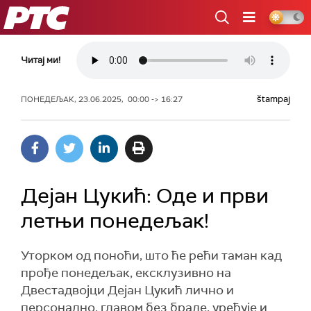
РТС
Читај ми!
štampaj
ПОНЕДЕЉАК, 23.06.2025, 00:00 -> 16:27
Дејан Цукић: Оде и први
летњи понедељак!
Уторком од поноћи, што ће рећи таман кад
прође понедељак, ексклузивно на
Двестадвојци Дејан Цукић лично и
персонално, главом без браде, уређује и