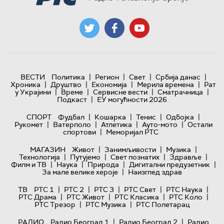
|
|
|
|
ВЕСТИ
Политика
Регион
Свет
Србија данас
|
|
|
|
Хроника
Друштво
Економија
Мерила времена
Рат
|
|
|
|
у Украјини
Време
Сервисне вести
Сматрачница
|
Подкаст
ЕУ могућности 2026
|
|
|
|
СПОРТ
Фудбал
Кошарка
Тенис
Одбојка
|
|
|
|
Рукомет
Ватерполо
Атлетика
Ауто-мото
Остали
|
спортови
Меморијал РТС
|
|
|
МАГАЗИН
Живот
Занимљивости
Музика
|
|
|
|
Технологијa
Путујемо
Свет познатих
Здравље
|
|
|
|
Филм и ТВ
Наука
Природа
Дигитални предузетник
|
За мале велике хероје
Наизглед здрав
|
|
|
|
|
ТВ
РТС 1
РТС 2
РТС 3
РТС Свет
РТС Наука
|
|
|
|
РТС Драма
РТС Живот
РТС Класика
РТС Коло
|
|
РТС Трезор
РТС Музика
РТС Полетарац
|
|
РАДИО
Радио Београд 1
Радио Београд 2
Радио