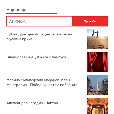
ИНФО
Најновије
РАДИО ПЛЕТЕНИЦА
ФИЛМ
РАДИО РОКЕНРОЛЕР
РАДИО ЏУБОКС
Срђан Драгојевић: Једна сасвим нова
љубавна прича
РАДИО ВРТЕШКА
РАДИО ЏЕЗЕР
Владислав Бајац: Књига о бамбусу
АРХИВ
Марина Миливојевић Мађарев: Иван
Мештровић – Победник остаје победник
Александра Јагодић: Шаптач