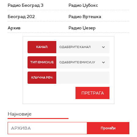
Радио Београд 3
Радио Џубокс
Београд 202
Радио Вртешка
Архив
Радио Џезер
КАНАЛ:
ОДАБЕРИТЕ КАНАЛ
РАДИО БЕОГРАД 1
ТИП ЕМИСИЈЕ:
ОДАБЕРИТЕ ЕМИСИЈУ
РАДИО БЕОГРАД 2
СПОРТ
КЉУЧНА РЕЧ:
РАДИО БЕОГРАД 3
СЕРИЈА
БЕОГРАД 202
ИНФО
Најновије
РАДИО ПЛЕТЕНИЦА
ФИЛМ
РАДИО РОКЕНРОЛЕР