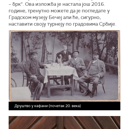
– брк“. Ова изложба је настала још 2016.
године, тренутно можете да је погледате у
Градском музеју Бечеј али ће, сигурно,
наставити своју турнеју по градовима Србије.
Друштво у кафани (почетак 20. века)