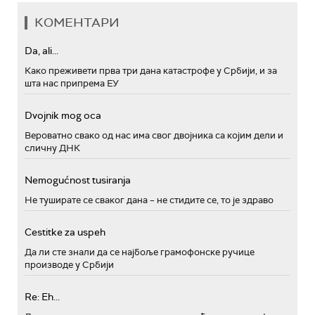
КОМЕНТАРИ
Da, ali...
Како преживети прва три дана катастрофе у Србији, и за
шта нас припрема ЕУ
Dvojnik mog oca
Вероватно свако од нас има свог двојника са којим дели и
сличну ДНК
Nemogućnost tusiranja
Не туширате се сваког дана – не стидите се, то је здраво
Cestitke za uspeh
Да ли сте знали да се најбоље грамофонске ручице
производе у Србији
Re: Eh...