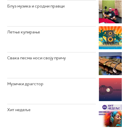
РАДИО ЏУБОКС
Блуз музика и сродни правци
РАДИО ВРТЕШКА
РАДИО ЏЕЗЕР
Летње кулирање
АРХИВ
Свака песма носи своју причу
Музички драгстор
Хит недеље