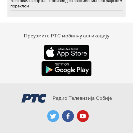
Лесковачка спржа – производ са заштићеним географским
пореклом
Преузмите РТС мобилну апликацију
Радио Телевизија Србије