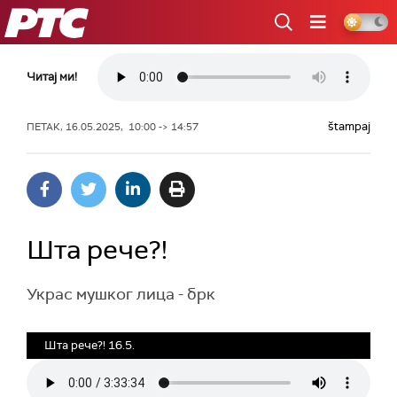
РТС
Читај ми!
štampaj
ПЕТАК, 16.05.2025, 10:00 -> 14:57
Шта рече?!
Украс мушког лица - брк
Шта рече?! 16.5.