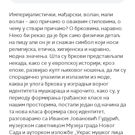
Империјалистички, мађарски, волан, мали
волан – ако причамо о оваквим стиловима, о
чему у ствари причамо? О брковима, наравно.
Неко би рекао да је брк само физички детаљ
на лицу али он је и снажан симбол који носи
религијска, етичка, хигијенска и наравно,
модна значења. Шта су бркови представљали
некада, како се у европској историји, кроз
епохе, развијао култ њиховог ношења, да ли су
спорадично улазили и излазили из моде,
каква је улога бркова у изградњи војног
идентитета мушкараца и нарочито, како су, у
периоду формирања грађанске класе на
нашим просторима, постали један од начина да
та нова класа формира свој идентитет,
разговарамо са Иваном Јовановић Гудурић,
музејском саветницом Музеја града Новог
Сада и ауторком изложбе „Украс мушког лица