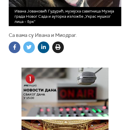
Ивана Јовановић Гудурић, музејска саветница Музеја
града Новог Сада и ауторка изложбе „Украс мушког
лица – брк“
Са вама су Ивана и Миодраг.