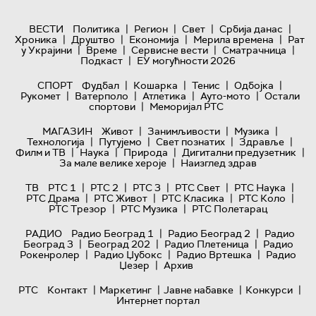
|
|
|
|
ВЕСТИ
Политика
Регион
Свет
Србија данас
|
|
|
|
Хроника
Друштво
Економија
Мерила времена
Рат
|
|
|
|
у Украјини
Време
Сервисне вести
Сматрачница
|
Подкаст
ЕУ могућности 2026
|
|
|
|
СПОРТ
Фудбал
Кошарка
Тенис
Одбојка
|
|
|
|
Рукомет
Ватерполо
Атлетика
Ауто-мото
Остали
|
спортови
Меморијал РТС
|
|
|
МАГАЗИН
Живот
Занимљивости
Музика
|
|
|
|
Технологијa
Путујемо
Свет познатих
Здравље
|
|
|
|
Филм и ТВ
Наука
Природа
Дигитални предузетник
|
За мале велике хероје
Наизглед здрав
|
|
|
|
|
ТВ
РТС 1
РТС 2
РТС 3
РТС Свет
РТС Наука
|
|
|
|
РТС Драма
РТС Живот
РТС Класика
РТС Коло
|
|
РТС Трезор
РТС Музика
РТС Полетарац
|
|
РАДИО
Радио Београд 1
Радио Београд 2
Радио
|
|
|
Београд 3
Београд 202
Радио Плетеница
Радио
|
|
|
Рокенролер
Радио Џубокс
Радио Вртешка
Радио
|
Џезер
Архив
|
|
|
|
РТС
Контакт
Маркетинг
Јавне набавке
Конкурси
Интернет портал