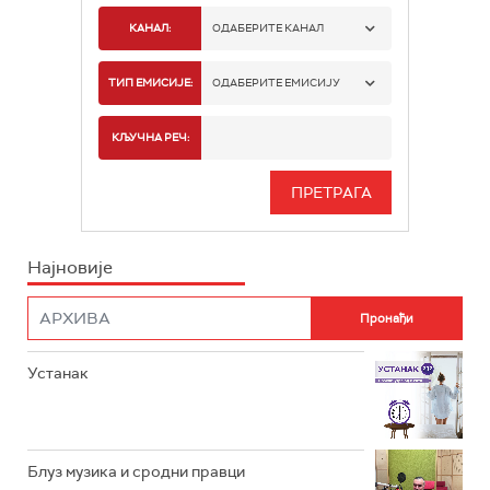
КАНАЛ:
ОДАБЕРИТЕ КАНАЛ
РАДИО БЕОГРАД 1
ТИП ЕМИСИЈЕ:
ОДАБЕРИТЕ ЕМИСИЈУ
РАДИО БЕОГРАД 2
СПОРТ
КЉУЧНА РЕЧ:
РАДИО БЕОГРАД 3
СЕРИЈА
БЕОГРАД 202
ИНФО
Најновије
РАДИО ПЛЕТЕНИЦА
ФИЛМ
РАДИО РОКЕНРОЛЕР
РАДИО ЏУБОКС
Устанак
РАДИО ВРТЕШКА
РАДИО ЏЕЗЕР
Блуз музика и сродни правци