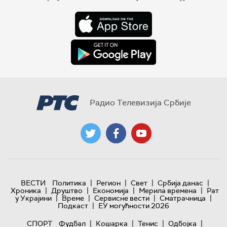
Радио Телевизија Србије
|
|
|
|
ВЕСТИ
Политика
Регион
Свет
Србија данас
|
|
|
|
Хроника
Друштво
Економија
Мерила времена
Рат
|
|
|
|
у Украјини
Време
Сервисне вести
Сматрачница
|
Подкаст
ЕУ могућности 2026
|
|
|
|
СПОРТ
Фудбал
Кошарка
Тенис
Одбојка