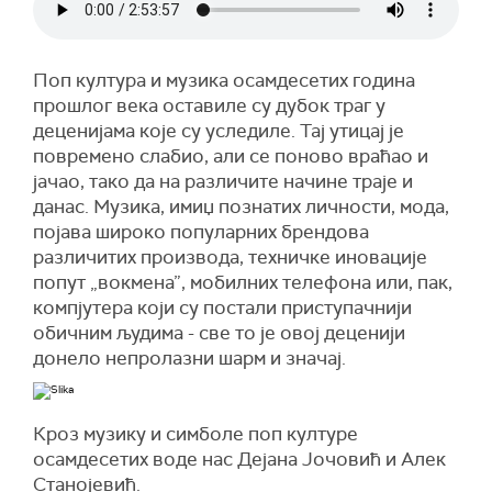
Поп култура и музика осамдесетих година
прошлог века оставиле су дубок траг у
деценијама које су уследиле. Тај утицај је
повремено слабио, али се поново враћао и
јачао, тако да на различите начине траје и
данас. Музика, имиџ познатих личности, мода,
појава широко популарних брендова
различитих производа, техничке иновације
попут „вокмена”, мобилних телефона или, пак,
компјутера који су постали приступачнији
обичним људима - све то је овој деценији
донело нeпролазни шарм и значај.
Кроз музику и симболе поп културе
осамдесетих воде нас Дејана Јочовић и Алек
Станојевић.