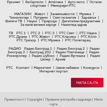
|
|
|
|
Рукомет
Ватерполо
Атлетика
Ауто-мото
Остали
|
спортови
Меморијал РТС
|
|
|
МАГАЗИН
Живот
Занимљивости
Музика
|
|
|
|
Технологијa
Путујемо
Свет познатих
Здравље
|
|
|
|
Филм и ТВ
Наука
Природа
Дигитални предузетник
|
За мале велике хероје
Наизглед здрав
|
|
|
|
|
ТВ
РТС 1
РТС 2
РТС 3
РТС Свет
РТС Наука
|
|
|
|
РТС Драма
РТС Живот
РТС Класика
РТС Коло
|
|
РТС Трезор
РТС Музика
РТС Полетарац
|
|
РАДИО
Радио Београд 1
Радио Београд 2
Радио
|
|
|
Београд 3
Београд 202
Радио Плетеница
Радио
|
|
|
Рокенролер
Радио Џубокс
Радио Вртешка
Радио
|
Џезер
Архив
|
|
|
|
РТС
Контакт
Маркетинг
Јавне набавке
Конкурси
Интернет портал
МАПА САЈТА
Приватност
Copyright
Правила употребе садржаја
Мапа
|
|
|
сајта