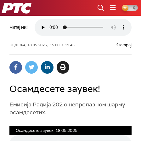
РТС
Читај ми!
štampaj
НЕДЕЉА, 18.05.2025, 15:00 -> 19:45
Осамдесете заувек!
Eмисија Радија 202 о непролазном шарму
осамдесетих.
Осамдесете заувек! 18.05.2025.