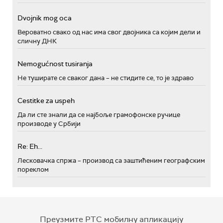
Dvojnik mog oca
Вероватно свако од нас има свог двојника са којим дели и
сличну ДНК
Nemogućnost tusiranja
Не туширате се сваког дана – не стидите се, то је здраво
Cestitke za uspeh
Да ли сте знали да се најбоље грамофонске ручице
производе у Србији
Re: Eh...
Лесковачка спржа – производ са заштићеним географским
пореклом
Преузмите РТС мобилну апликацију