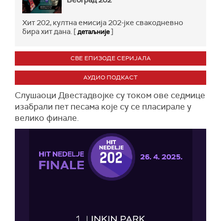
Београд 202
Хит 202, култна емисија 202-јке свакодневно
бира хит дана. [
]
детаљније
СВЕ ЕПИЗОДЕ СЕРИЈАЛА
АУДИО ПОДКАСТ
Слушаоци Двестадвојке су током ове седмице
изабрали пет песама које су се пласирале у
велико финале.