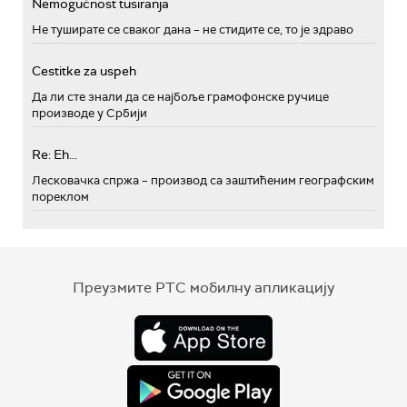
Nemogućnost tusiranja
Не туширате се сваког дана – не стидите се, то је здраво
Cestitke za uspeh
Да ли сте знали да се најбоље грамофонске ручице
производе у Србији
Re: Eh...
Лесковачка спржа – производ са заштићеним географским
пореклом
Преузмите РТС мобилну апликацију