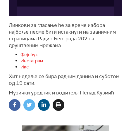
Линкови за гласање ће за време избора
најбоље песме бити истакнути на званичним
страницама Радио Београда 202 на
друштвеним мрежама:
Фејсбук
Инстаграм
Икс
Хит недеље се бира радним данима и суботом
од 19 сати.
Музички уредник и водитељ: Ненад Кузмић