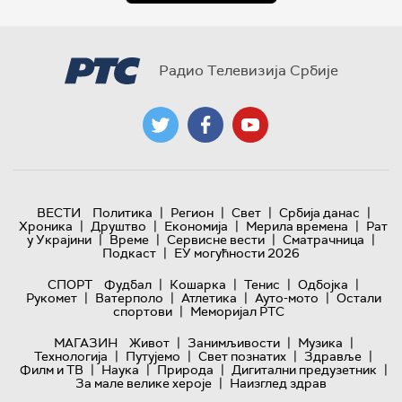
Радио Телевизија Србије
|
|
|
|
ВЕСТИ
Политика
Регион
Свет
Србија данас
|
|
|
|
Хроника
Друштво
Економија
Мерила времена
Рат
|
|
|
|
у Украјини
Време
Сервисне вести
Сматрачница
|
Подкаст
ЕУ могућности 2026
|
|
|
|
СПОРТ
Фудбал
Кошарка
Тенис
Одбојка
|
|
|
|
Рукомет
Ватерполо
Атлетика
Ауто-мото
Остали
|
спортови
Меморијал РТС
|
|
|
МАГАЗИН
Живот
Занимљивости
Музика
|
|
|
|
Технологијa
Путујемо
Свет познатих
Здравље
|
|
|
|
Филм и ТВ
Наука
Природа
Дигитални предузетник
|
За мале велике хероје
Наизглед здрав