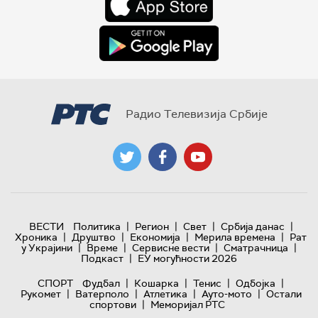
Радио Телевизија Србије
|
|
|
|
ВЕСТИ
Политика
Регион
Свет
Србија данас
|
|
|
|
Хроника
Друштво
Економија
Мерила времена
Рат
|
|
|
|
у Украјини
Време
Сервисне вести
Сматрачница
|
Подкаст
ЕУ могућности 2026
|
|
|
|
СПОРТ
Фудбал
Кошарка
Тенис
Одбојка
|
|
|
|
Рукомет
Ватерполо
Атлетика
Ауто-мото
Остали
|
спортови
Меморијал РТС