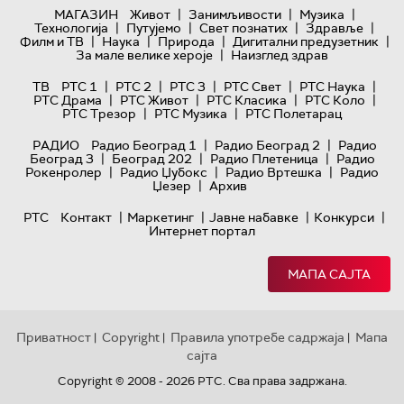
|
|
|
МАГАЗИН
Живот
Занимљивости
Музика
|
|
|
|
Технологијa
Путујемо
Свет познатих
Здравље
|
|
|
|
Филм и ТВ
Наука
Природа
Дигитални предузетник
|
За мале велике хероје
Наизглед здрав
|
|
|
|
|
ТВ
РТС 1
РТС 2
РТС 3
РТС Свет
РТС Наука
|
|
|
|
РТС Драма
РТС Живот
РТС Класика
РТС Коло
|
|
РТС Трезор
РТС Музика
РТС Полетарац
|
|
РАДИО
Радио Београд 1
Радио Београд 2
Радио
|
|
|
Београд 3
Београд 202
Радио Плетеница
Радио
|
|
|
Рокенролер
Радио Џубокс
Радио Вртешка
Радио
|
Џезер
Архив
|
|
|
|
РТС
Контакт
Маркетинг
Јавне набавке
Конкурси
Интернет портал
МАПА САЈТА
Приватност
Copyright
Правила употребе садржаја
Мапа
|
|
|
сајта
Copyright © 2008 - 2026 РТС. Сва права задржана.