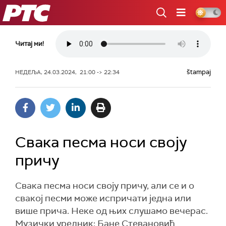
РТС
Читај ми!
štampaj
НЕДЕЉА, 24.03.2024, 21:00 -> 22:34
Свака песма носи своју
причу
Свака песма носи своју причу, али се и о
свакој песми може испричати једна или
више прича. Неке од њих слушамо вечерас.
Музички уредник: Бане Стевановић