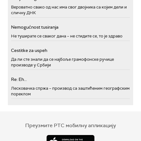
Вероватно свако од нас има свог двојника са којим дели и
сличну ДНК
Nemogućnost tusiranja
Не туширате се сваког дана – не стидите се, то је здраво
Cestitke za uspeh
Да ли сте знали да се најбоље грамофонске ручице
производе у Србији
Re: Eh...
Лесковачка спржа – производ са заштићеним географским
пореклом
Преузмите РТС мобилну апликацију