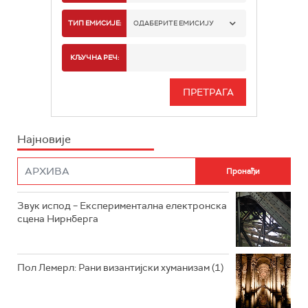
РАДИО БЕОГРАД 1
ТИП ЕМИСИЈЕ:
ОДАБЕРИТЕ ЕМИСИЈУ
РАДИО БЕОГРАД 2
СПОРТ
КЉУЧНА РЕЧ:
РАДИО БЕОГРАД 3
СЕРИЈА
БЕОГРАД 202
ИНФО
Најновије
РАДИО ПЛЕТЕНИЦА
ФИЛМ
РАДИО РОКЕНРОЛЕР
РАДИО ЏУБОКС
Звук испод – Експериментална електронска
сцена Нирнберга
РАДИО ВРТЕШКА
РАДИО ЏЕЗЕР
Пол Лемерл: Рани византијски хуманизам (1)
АРХИВ