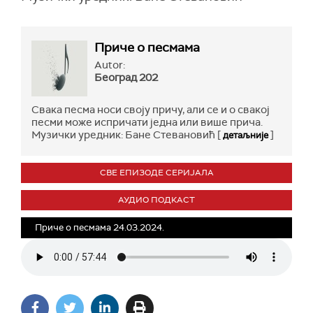
Приче о песмама
Autor:
Београд 202
Свака песма носи своју причу, али се и о свакој
песми може испричати једна или више прича.
Музички уредник: Бане Стевановић [
]
детаљније
СВЕ ЕПИЗОДЕ СЕРИЈАЛА
АУДИО ПОДКАСТ
Приче о песмама 24.03.2024.