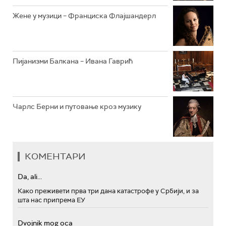
Жене у музици – Франциска Флајшандерл
Пијанизми Балкана – Ивана Гаврић
Чарлс Берни и путовање кроз музику
КОМЕНТАРИ
Da, ali...
Како преживети прва три дана катастрофе у Србији, и за
шта нас припрема ЕУ
Dvojnik mog oca