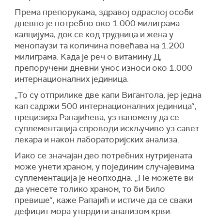
Према препорукама, здравој одраслој особи
дневно је потребно око 1.000 милиграма
калцијума, док се код трудница и жена у
менопаузи та количина повећава на 1.200
милиграма. Када је реч о витамину Д,
препоручени дневни унос износи око 1.000
интернационалних јединица.
„То су отприлике две капи Вигантола, јер једна
кап садржи 500 интернационалних јединица“,
прецизира Рапајићева, уз напомену да се
суплементација спроводи искључиво уз савет
лекара и након лабораторијских анализа.
Иако се значајан део потребних нутријената
може унети храном, у појединим случајевима
суплементација је неопходна. „Не можете ви
да унесете толико храном, то би било
превише“, каже Рапајић и истиче да се сваки
дефицит мора утврдити анализом крви.