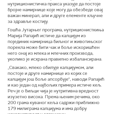
нутриционистичка пракса указује да постоје
бројне намирнице које могу да обезбеде овај
важан минерал, али и друге елементе кључне
за здравље костију.
Гошћа Јутарњег програма, нутриционисткиња
Марија Рапајић истиче да калцијум из
појединих намирница биљног и животињског
порекла може бити чак и боље искоришћен
него онај из млека и млечних производа,
уколико је исхрана правилно избалансирана.
„Свакако, млеко обилује калцијумом, али
постоје и друге намирнице из којих се
калцијум још боље апсорбује“, наводи Рапајић
и као један од најбољих примера истиче кељ.
Реч је о биљци чија је нутритивна вредност
изузетно висока. Према њеним речима, око
200 грама куваног кеља садржи приближно
179 милиграма калцијума и има добру