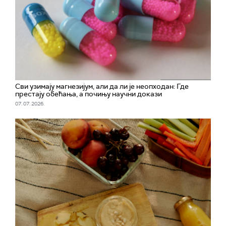
Сви узимају магнезијум, али да ли је неопходан: Где
престају обећања, а почињу научни докази
07. 07. 2026.