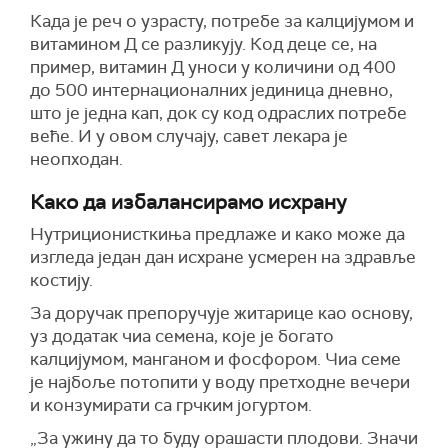
Када је реч о узрасту, потребе за калцијумом и
витамином Д се разликују. Код деце се, на
пример, витамин Д уноси у количини од 400
до 500 интернационалних јединица дневно,
што је једна кап, док су код одраслих потребе
веће. И у овом случају, савет лекара је
неопходан.
Како да избалансирамо исхрану
Нутриционисткиња предлаже и како може да
изгледа један дан исхране усмерен на здравље
костију.
За доручак препоручује житарице као основу,
уз додатак чиа семена, које је богато
калцијумом, манганом и фосфором. Чиа семе
је најбоље потопити у воду претходне вечери
и конзумирати са грчким јогуртом.
„За ужину да то буду орашасти плодови. Значи