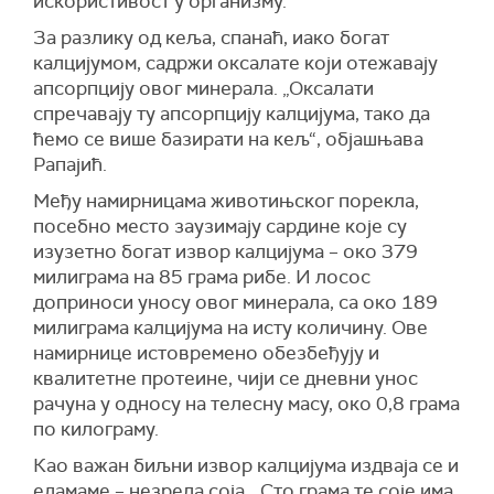
искористивост у организму.
За разлику од кеља, спанаћ, иако богат
калцијумом, садржи оксалате који отежавају
апсорпцију овог минерала. „Оксалати
спречавају ту апсорпцију калцијума, тако да
ћемо се више базирати на кељ“, објашњава
Рапајић.
Међу намирницама животињског порекла,
посебно место заузимају сардине које су
изузетно богат извор калцијума – око 379
милиграма на 85 грама рибе. И лосос
доприноси уносу овог минерала, са око 189
милиграма калцијума на исту количину. Ове
намирнице истовремено обезбеђују и
квалитетне протеине, чији се дневни унос
рачуна у односу на телесну масу, око 0,8 грама
по килограму.
Као важан биљни извор калцијума издваја се и
едамаме – незрела соја. „Сто грама те соје има