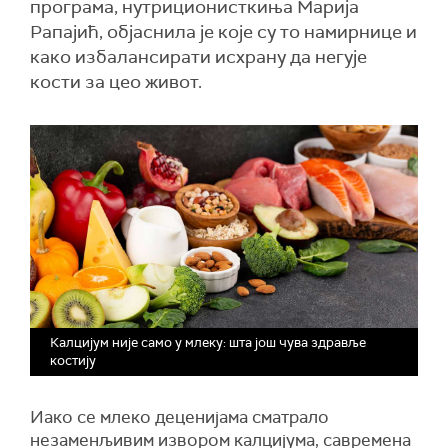
програма, нутриционисткиња Марија
Рапајић, објаснила је које су то намирнице и
како избалансирати исхрану да негује
кости за цео живот.
Калцијум није само у млеку: шта још чува здравље
костију
Иако се млеко деценијама сматрало
незаменљивим извором калцијума, савремена