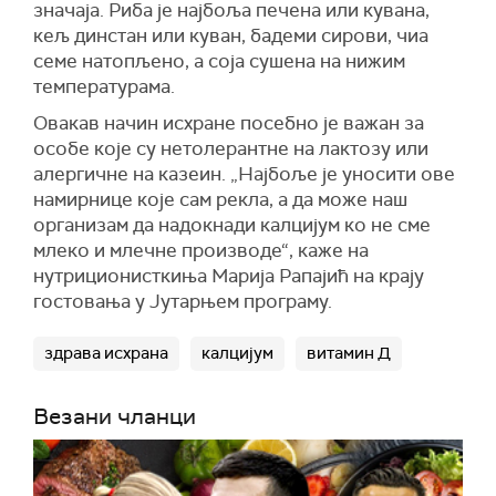
значаја. Риба је најбоља печена или кувана,
кељ динстан или куван, бадеми сирови, чиа
семе натопљено, а соја сушена на нижим
температурама.
Овакав начин исхране посебно је важан за
особе које су нетолерантне на лактозу или
алергичне на казеин. „Најбоље је уносити ове
намирнице које сам рекла, а да може наш
организам да надокнади калцијум ко не сме
млеко и млечне производе“, каже на
нутриционисткиња Марија Рапајић на крају
гостовања у Јутарњем програму.
здрава исхрана
калцијум
витамин Д
Везани чланци