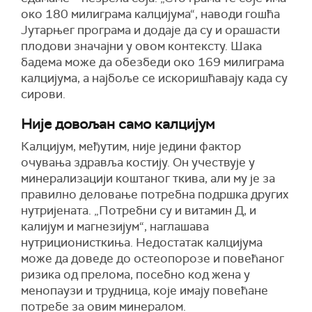
око 180 милиграма калцијума“, наводи гошћа
Јутарњег програма и додаје да су и орашасти
плодови значајни у овом контексту. Шака
бадема може да обезбеди око 169 милиграма
калцијума, а најбоље се искоришћавају када су
сирови.
Није довољан само калцијум
Калцијум, међутим, није једини фактор
очувања здравља костију. Он учествује у
минерализацији коштаног ткива, али му је за
правилно деловање потребна подршка других
нутријената. „Потребни су и витамин Д, и
калијум и магнезијум“, наглашава
нутриционисткиња. Недостатак калцијума
може да доведе до остеопорозе и повећаног
ризика од прелома, посебно код жена у
менопаузи и трудница, које имају повећане
потребе за овим минералом.