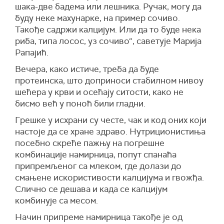
шака-две бадема или лешника. Ручак, могу да
буду неке махунарке, на пример сочиво.
Такође садржи калцијум. Или да то буде нека
риба, типа лосос, уз сочиво“, саветује Марија
Рапајић.
Вечера, како истиче, треба да буде
протеинска, што доприноси стабилном нивоу
шећера у крви и осећају ситости, како не
бисмо већ у поноћ били гладни.
Грешке у исхрани су честе, чак и код оних који
настоје да се хране здраво. Нутриционистиња
посебно скреће пажњу на погрешне
комбинације намирница, попут спанаћа
припремљеног са млеком, где долази до
смањене искористивости калцијума и гвожђа.
Слично се дешава и када се калцијум
комбинује са месом.
Начин припреме намирница такође је од