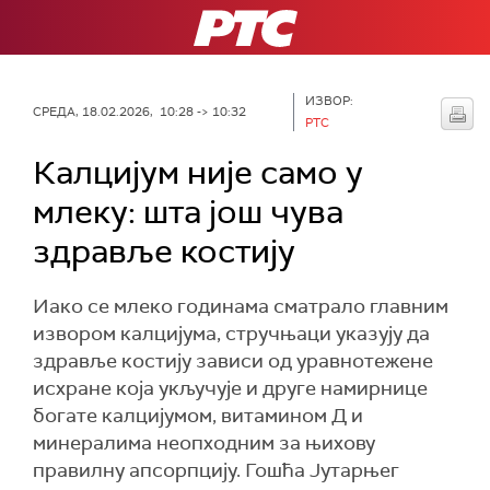
РТС
ИЗВОР:
СРЕДА, 18.02.2026, 10:28 -> 10:32
РТС
Калцијум није само у
млеку: шта још чува
здравље костију
Иако се млеко годинама сматрало главним
извором калцијума, стручњаци указују да
здравље костију зависи од уравнотежене
исхране која укључује и друге намирнице
богате калцијумом, витамином Д и
минералима неопходним за њихову
правилну апсорпцију. Гошћа Јутарњег