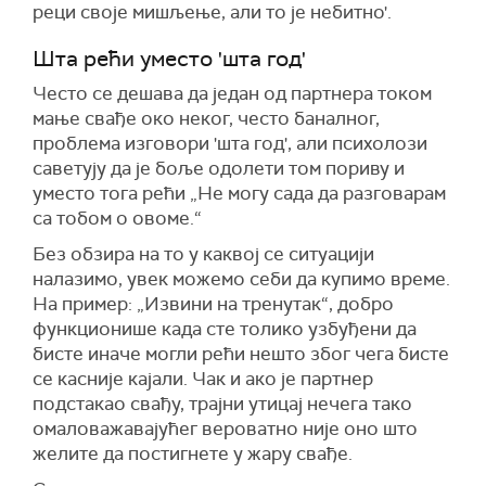
реци своје мишљење, али то је небитно'.
Шта рећи уместо 'шта год'
Често се дешава да један од партнера током
мање свађе око неког, често баналног,
проблема изговори 'шта год', али психолози
саветују да је боље одолети том пориву и
уместо тога рећи „Не могу сада да разговарам
са тобом о овоме.“
Без обзира на то у каквој се ситуацији
налазимо, увек можемо себи да купимо време.
На пример: „Извини на тренутак“, добро
функционише када сте толико узбуђени да
бисте иначе могли рећи нешто због чега бисте
се касније кајали. Чак и ако је партнер
подстакао свађу, трајни утицај нечега тако
омаловажавајућег вероватно није оно што
желите да постигнете у жару свађе.