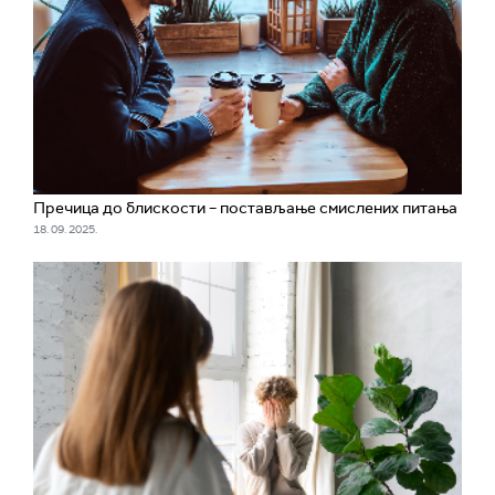
Пречица до блискости – постављање смислених питања
18. 09. 2025.