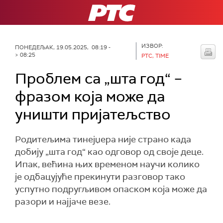
РТС
ИЗВОР:
ПОНЕДЕЉАК, 19.05.2025, 08:19 -
> 08:25
РТС, TIME
Проблем са „шта год“ –
фразом која може да
уништи пријатељство
Родитељима тинејџера није страно када
добију „шта год“ као одговор од своје деце.
Ипак, већина њих временом научи колико
је одбацујуће прекинути разговор тако
успутно подругљивом опаском која може да
разори и најјаче везе.