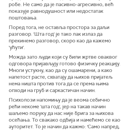
робе. Не само да је пасивно-агресивно, већ
показује равнодушност или недостатак
поштовања.
Поред тога, не оставља простора за даљи
разговор. 'Шта год' је тако лак излаз да
прекинемо разговор, скоро као да кажемо
'ућути'.
Можда зато људи који су били жртве оваквог
одговора пријављују готово физичку реакцију.
Многи устукну, као да су ошамарени, а како
напетост расте, схватају да њихов пријатељ
нема ништа против тога да се према њима
опходи на груб и саркастичан начин.
Психолози напомињу да је веома себично
рећи некоме 'шта год', јер на такав начин
шаљемо поруку да нас није брига за њихова
осећања. То свакако одбија и намећемо се као
ауторитет. То је начин да кажмо: 'Само напред,