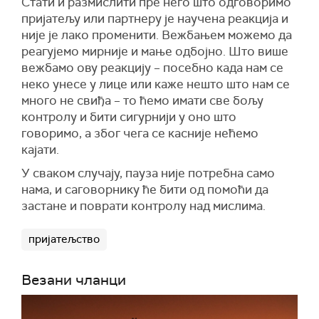
Стати и размислити пре него што одговоримо
пријатељу или партнеру је научена реакција и
није је лако променити. Вежбањем можемо да
реагујемо мирније и мање одбојно. Што више
вежбамо ову реакцију – посебно када нам се
неко унесе у лице или каже нешто што нам се
много не свиђа – то ћемо имати све бољу
контролу и бити сигурнији у оно што
говоримо, а због чега се касније нећемо
кајати.
У сваком случају, пауза није потребна само
нама, и саговорнику ће бити од помоћи да
застане и поврати контролу над мислима.
пријатељство
Везани чланци