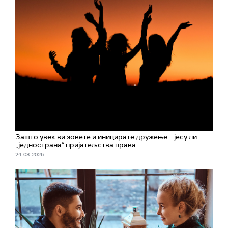
Зашто увек ви зовете и иницирате дружење – јесу ли
„једнострана“ пријатељства права
24. 03. 2026.