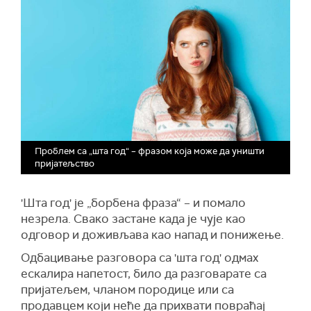
Проблем са „шта год“ – фразом која може да уништи
пријатељство
'Шта год' је „борбена фраза“ – и помало
незрела. Свако застане када је чује као
одговор и доживљава као напад и понижење.
Одбацивање разговора са 'шта год' одмах
ескалира напетост, било да разговарате са
пријатељем, чланом породице или са
продавцем који неће да прихвати повраћај