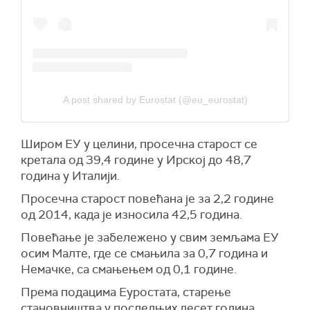
A post shared by Eurostat (@eu_eurostat)
Широм ЕУ у целини, просечна старост се
кретала од 39,4 године у Ирској до 48,7
година у Италији.
Просечна старост повећана је за 2,2 године
од 2014, када је износила 42,5 година.
Повећање је забележено у свим земљама ЕУ
осим Малте, где се смањила за 0,7 година и
Немачке, са смањењем од 0,1 године.
Према подацима Еуростата, старење
становништва у последњих десет година