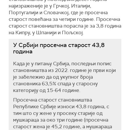
најизраженије је у Грчкој, Италији,
Португалији и Словачкој, где је просечна
старост повећана за четири године. Просечна
старост становништва порасла је за 3,8 година
на Кипру, у Шпанији и Пољској.
У Србији просечна старост 43,8
година
Када је у питању Србија, последњи попис
становништва из 2022. године је први који
је забележио да од укупног броја
становника 63,5% спада у старосну
категорију од 15-64 године.
Просечна старост становништва
Републике Србије износи 43,8 година, с
тим што су жене у просеку старије од
мушкараца за око три године (просечна
старост жена је 45,2 године, а мушкараца