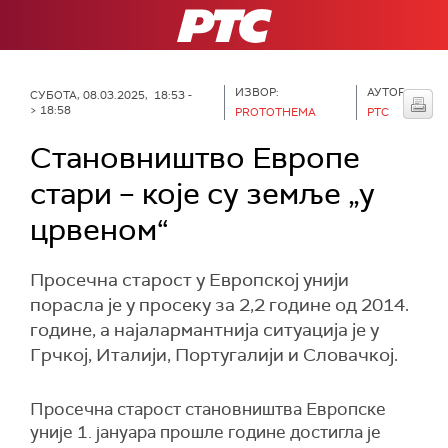
РТС
ИЗВОР:
АУТОР:
СУБОТА, 08.03.2025, 18:53 -
> 18:58
PROTOTHEMA
РТС
Становништво Европе
стари – које су земље „у
црвеном“
Просечна старост у Европској унији
порасла је у просеку за 2,2 године од 2014.
године, а најалармантнија ситуација је у
Грчкој, Италији, Португалији и Словачкој.
Просечна старост становништва Европске
уније 1. јануара прошле године достигла је