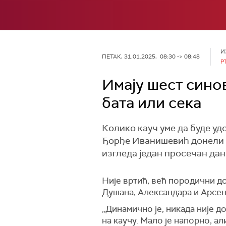
И
ПЕТАК, 31.01.2025, 08:30 -> 08:48
Р
Имају шест синов
бата или сека
Колико кауч уме да буде уд
Ђорђе Иванишевић донели су
изгледа један просечан дан
Није вртић, већ породични д
Душана, Александара и Арсен
„Динамично је, никада није д
на каучу. Мало је напорно, а