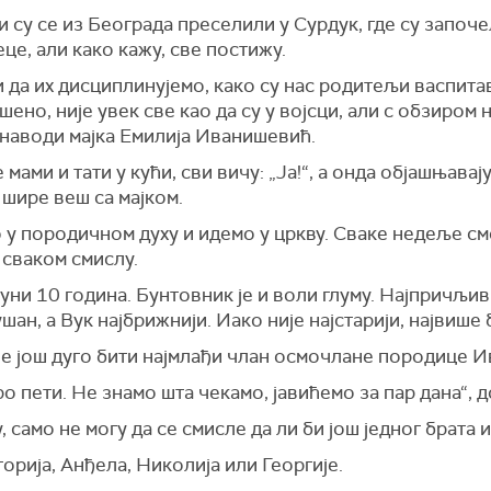
 су се из Београда преселили у Сурдук, где су започ
це, али како кажу, све постижу.
и да их дисциплинујемо, како су нас родитељи васпитав
ено, није увек све као да су у војсци, али с обзиром 
, наводи мајка Емилија Иванишевић.
ами и тати у кући, сви вичу: „Ја!“, а онда објашњавају
 шире веш са мајком.
 у породичном духу и идемо у цркву. Сваке недеље смо 
 сваком смислу.
пуни 10 година. Бунтовник је и воли глуму. Најпричљив
ан, а Вук најбрижнији. Иако није најстарији, највише 
ће још дуго бити најмлађи члан осмочлане породице 
о пети. Не знамо шта чекамо, јавићемо за пар дана“, д
само не могу да се смисле да ли би још једног брата и
орија, Анђела, Николија или Георгије.