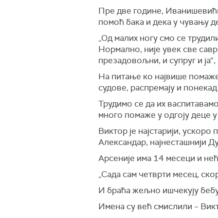
Пре две године, Иванишевићи
помоћ бака и дека у чувању де
„Од малих ногу смо се трудил
Нормално, није увек све саврш
презадовољни, и супруг и ја“
На питање ко највише помаже м
судове, распремају и понекад
Трудимо се да их васпитавамо
много помаже у одгоју деце у
Виктор је најстарији, ускоро 
Александар, најнесташнији Душ
Арсеније има 14 месеци и не
„Сада сам четврти месец, скор
И браћа жељно ишчекују бебу, 
Имена су већ смислили – Викт