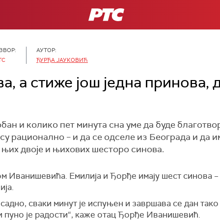
РТС
ЗВОР:
АУТОР:
ТС
ЂУРЂА ЈАУКОВИЋ
а, а стиже још једна принова, 
обан и колико пет минута сна уме да буде благотво
 рационално – и да се одселе из Београда и да им
 њих двоје и њихових шесторо синова.
ом Иванишевића. Емилија и Ђорђе имају шест синова –
ија.
осадно, сваки минут је испуњен и завршава се дан тако
ли пуно је радости“, каже отац Ђорђе Иванишевић.