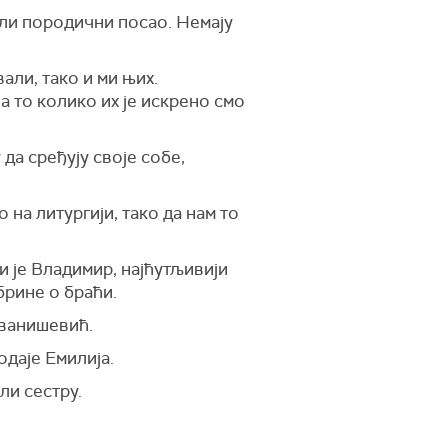
ели породични посао. Немају
али, тако и ми њих.
на то колико их је искрено смо
 да сређују своје собе,
на литургији, тако да нам то
и је Владимир, најћутљивији
брине о браћи.
Иванишевић.
одаје Емилија.
ли сестру.