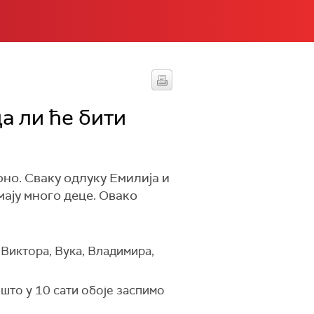
да ли ће бити
рно. Сваку одлуку Емилија и
ају много деце. Овако
 Виктора, Вука, Владимира,
 што у 10 сати обоје заспимо