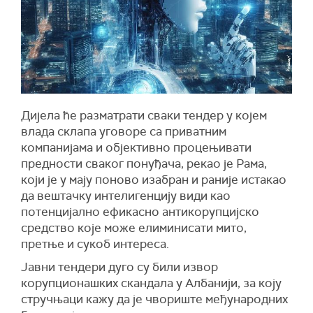
Ди
ј
ела
ће разматрати сваки тендер у којем
влада склапа уговоре са приватним
компанијама и објективно процењивати
предности сваког понуђача, рекао је Рама,
који је у мају поново изабран и раније истакао
да вештачку интелигенцију види као
потенцијално ефикасно антикорупцијско
средство које може елиминисати мито,
претње и сукоб интереса.
Јавни тендери дуго су били извор
корупционашких скандала у Албанији, за коју
стручњаци кажу да је чвориште међународних