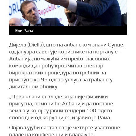
Еди Рама
Ди
ј
ела
(
Diella
)
, што на албанском значи Сунце,
од јануара саветује кориснике на порталу е-
Албанија, помажући им преко гласовних
команди да прођу кроз читав спектар
бирократских процедура потребних за
приступ око 95
одсто
услуга за грађане у
дигиталном облику.
„
П
рва чланица владе која није физички
присутна, помо
ћи ће
Албаниј
и да
постане
земља у којој су јавни тендери 100
одсто
слободни од корупције“, изјавио је Рама.
Објављујући састав своје четврте узастопне
владе на конференцији владајуће