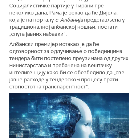
Социјалистичке партије у Тирани пре
неколико дана, Рама је рекао да ће
Ди
ј
ела
,
која је на порталу
е-Албанија
представљена у
традиционалној албанској ношњи, постати
„слуга јавних набавки“.
Албански премијер истакао је да ће
о
дговорност за одлучивање о победницима
тендера би
ти
постепено преуз
имана
од
других
министарстава и пребачена на вештачку
интелигенцију како би се обезбедило да „све
јавне расходе у тендерском процесу прати
стопостотна
транспарентност“.