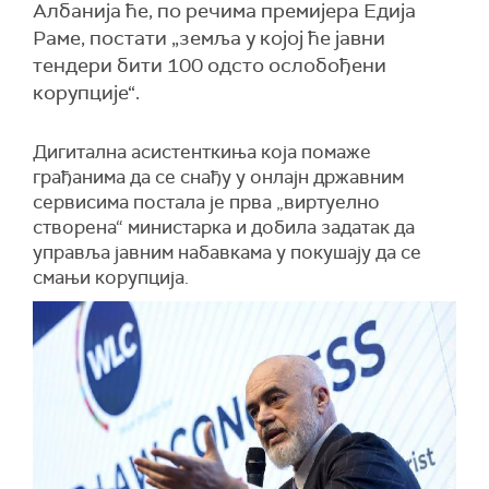
Албанија ће, по речима премијера Едија
Раме, постати „земља у којој ће јавни
тендери бити 100 одсто ослобођени
корупције“.
Дигитална
асистенткиња
која помаже
грађанима да се снађу у онлајн државним
сервисима постала је прва „виртуелно
створена“ министарка и добила задатак да
управља јавним набавкама у покушају да се
смањи корупција.