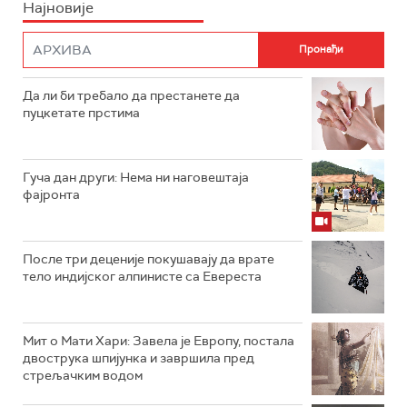
Најновије
Да ли би требало да престанете да
пуцкетате прстима
Гуча дан други: Нема ни наговештаја
фајронта
После три деценије покушавају да врате
тело индијског алпинисте са Евереста
Мит о Мати Хари: Завела је Европу, постала
двострука шпијунка и завршила пред
стрељачким водом