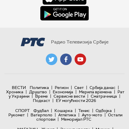
Радио Телевизија Србије
|
|
|
|
ВЕСТИ
Политика
Регион
Свет
Србија данас
|
|
|
|
Хроника
Друштво
Економија
Мерила времена
Рат
|
|
|
|
у Украјини
Време
Сервисне вести
Сматрачница
|
Подкаст
ЕУ могућности 2026
|
|
|
|
СПОРТ
Фудбал
Кошарка
Тенис
Одбојка
|
|
|
|
Рукомет
Ватерполо
Атлетика
Ауто-мото
Остали
|
спортови
Меморијал РТС