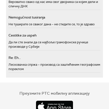
Вероватно свако од нас има свог двојника са којим дели и
сличну ДНК
Nemogućnost tusiranja
Не туширате се сваког дана – не стидите се, то је здраво
Cestitke za uspeh
Да ли сте знали да се најбоље грамофонске ручице
производе у Србији
Re: Eh...
Лесковачка спржа – производ са заштићеним географским
пореклом
Преузмите РТС мобилну апликацију