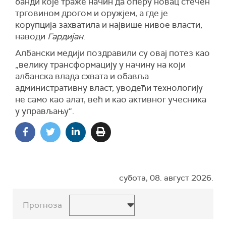
банди које траже начин да оперу новац стечен
трговином дрогом и оружјем, а где је
корупција захватила и највише нивое власти,
наводи
Гардијан
.
Албански медији поздравили су овај потез као
„велику трансформацију у начину на који
албанска влада схвата и обавља
административну власт, уводећи технологију
не само као алат, већ и као активног учесника
у управљању“.
субота, 08. август 2026.
Прогноза