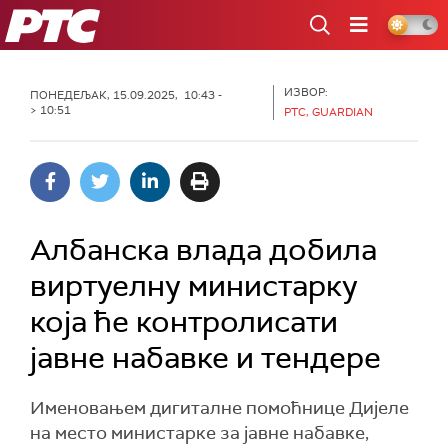
РТС
ИЗВОР:
ПОНЕДЕЉАК, 15.09.2025, 10:43 -
> 10:51
РТС, GUARDIAN
Албанска влада добила
виртуелну министарку
која ће контролисати
јавне набавке и тендере
Именовањем дигиталне помоћнице Дијеле
на место министарке за јавне набавке,