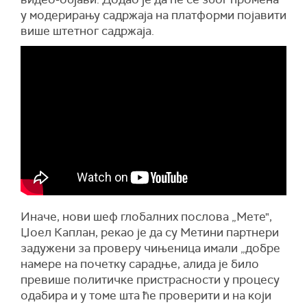
у модерирању садржаја на платформи појавити
више штетног садржаја.
Иначе, нови шеф глобалних послова „Мете",
Џоел Каплан, рекао је да су Метини партнери
задужени за проверу чињеница имали „добре
намере на почетку сарадње, алида је било
превише политичке пристрасности у процесу
одабира и у томе шта ће проверити и на који