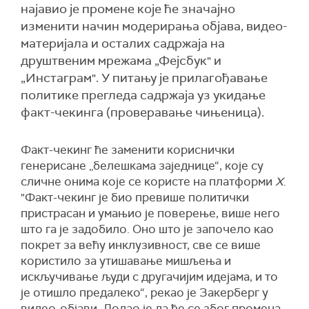
најавио је промене које ће значајно
изменити начин модерирања објава, видео-
материјала и осталих садржаја на
друштвеним мрежама „Фејсбук" и
„Инстаграм". У питању је прилагођавање
политике прегледа садржаја уз укидање
фaкт-чекинга (проверавање чињеница).
Фaкт-чекинг ће заменити кориснички
генерисане „белешкама заједнице“, које су
сличне онима које се користе на платформи
X
.
"Фaкт-чекинг је био превише политички
пристрасан и умањио је поверење, више него
што га је задобило. Оно што је започело као
покрет за већу инклузивност, све се више
користило за утишавање мишљења и
искључивање људи с другачијим идејама, и то
је отишло предалеко“, рекао је Закерберг у
видео-објави. Додао је да ће се због промена