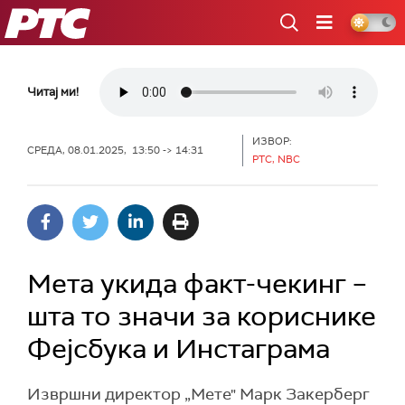
РТС
Читај ми!
ИЗВОР:
СРЕДА, 08.01.2025, 13:50 -> 14:31
РТС, NBC
Мета укида факт-чекинг –
шта то значи за кориснике
Фејсбука и Инстаграма
Извршни директор „Мете" Марк Закерберг