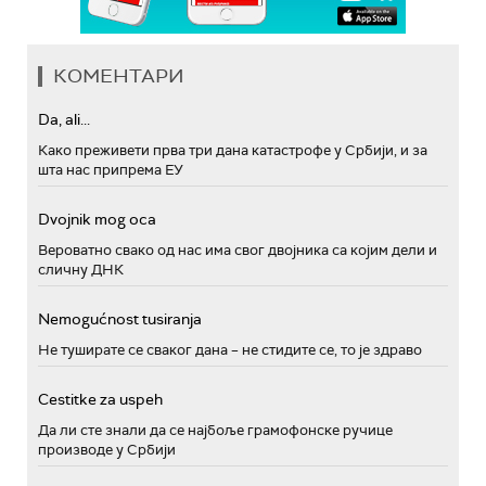
КОМЕНТАРИ
Da, ali...
Како преживети прва три дана катастрофе у Србији, и за
шта нас припрема ЕУ
Dvojnik mog oca
Вероватно свако од нас има свог двојника са којим дели и
сличну ДНК
Nemogućnost tusiranja
Не туширате се сваког дана – не стидите се, то је здраво
Cestitke za uspeh
Да ли сте знали да се најбоље грамофонске ручице
производе у Србији