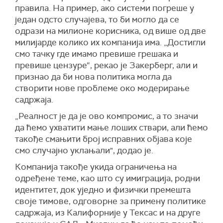
правила. На пример, ако системи погреше у
један одсто случајева, то би могло да се
одрази на милионе корисника, од више од две
милијарде колико их компанија има. „Достигли
смо тачку где имамо превише грешака и
превише цензуре“, рекао је Закерберг, али и
признао да би нова политика могла да
створити нове проблеме око модерирање
садржаја.
„Реалност је да је ово компромис, а то значи
да ћемо ухватити мање лоших ствари, али ћемо
такође смањити број исправних објава које
смо случајно уклањали", додао је.
Компанија такође укида ограничења на
одређене теме, као што су имиграција, родни
идентитет, док уједно и физички премешта
своје тимове, одговорне за примену политике
садржаја, из Калифорније у Тексас и на друге