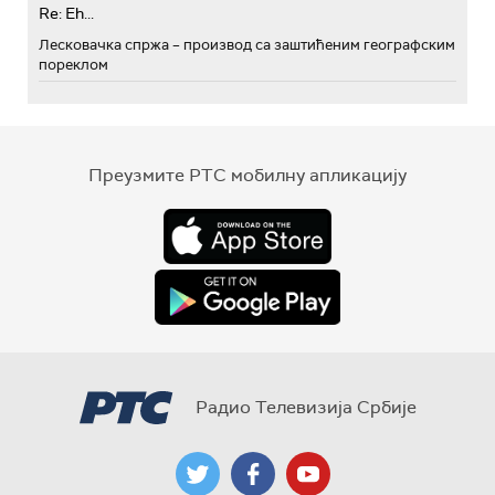
Re: Eh...
Лесковачка спржа – производ са заштићеним географским
пореклом
Преузмите РТС мобилну апликацију
Радио Телевизија Србије