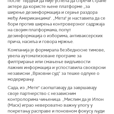
после тврдњи да није успела да спречи стране
актере да користе њене платформе „за
ширење дезинформација и сејање раздора
међу Американцима". „Мета" је наставила да се
бори против ширења контроверзног садржаја
на својим платформама, попут
дезинформација о изборима, антиваксерских
прича, насиља и говора мржње.
Компанија је формирала безбедносне тимове,
увела аутоматизоване програме за
филтрирање или смањење видљивости
лажних информација и успоставила своєврсни
независни „Врховни суд“ за тешке одлуке о
модерирању.
Сада, из „Мете" саопштавају да завршавају
своје партнерство с независним
контролорима чињеница. „Мислим да је Илон
(Маск) играо невероватно важну улогу у
покретању расправе и поновном фокусу људи