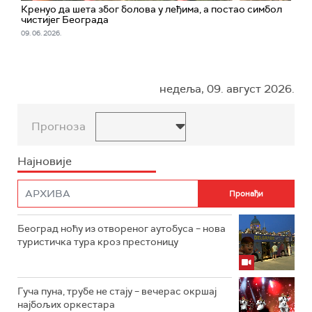
Кренуо да шета због болова у леђима, а постао симбол
чистијег Београда
09. 06. 2026.
недеља, 09. август 2026.
Прогноза
Најновије
Београд ноћу из отвореног аутобуса – нова
туристичка тура кроз престоницу
Гуча пуна, трубе не стају – вечерас окршај
најбољих оркестара