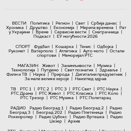
|
|
|
|
ВЕСТИ
Политика
Регион
Свет
Србија данас
|
|
|
|
Хроника
Друштво
Економија
Мерила времена
Рат
|
|
|
|
у Украјини
Време
Сервисне вести
Сматрачница
|
Подкаст
ЕУ могућности 2026
|
|
|
|
СПОРТ
Фудбал
Кошарка
Тенис
Одбојка
|
|
|
|
Рукомет
Ватерполо
Атлетика
Ауто-мото
Остали
|
спортови
Меморијал РТС
|
|
|
МАГАЗИН
Живот
Занимљивости
Музика
|
|
|
|
Технологијa
Путујемо
Свет познатих
Здравље
|
|
|
|
Филм и ТВ
Наука
Природа
Дигитални предузетник
|
За мале велике хероје
Наизглед здрав
|
|
|
|
|
ТВ
РТС 1
РТС 2
РТС 3
РТС Свет
РТС Наука
|
|
|
|
РТС Драма
РТС Живот
РТС Класика
РТС Коло
|
|
РТС Трезор
РТС Музика
РТС Полетарац
|
|
РАДИО
Радио Београд 1
Радио Београд 2
Радио
|
|
|
Београд 3
Београд 202
Радио Плетеница
Радио
|
|
|
Рокенролер
Радио Џубокс
Радио Вртешка
Радио
|
Џезер
Архив