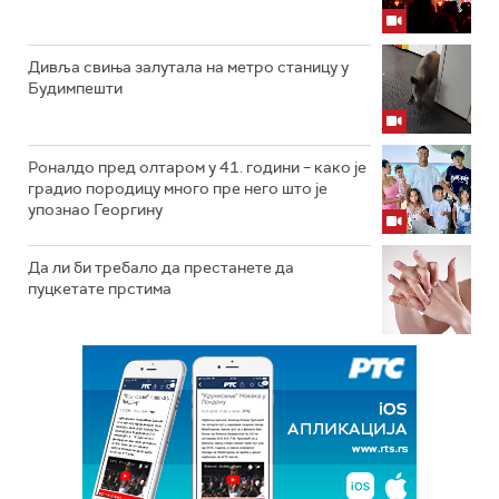
Дивља свиња залутала на метро станицу у
Будимпешти
Роналдо пред олтаром у 41. години – како је
градио породицу много пре него што је
упознао Георгину
Да ли би требало да престанете да
пуцкетате прстима