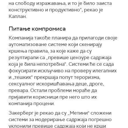
на слободу изражавања, и то је било заиста
конструктивно и продуктивно“, рекао је
Каплан.
Питање компромиса
Компанија такође планира да прилагоди своје
аутоматизоване системе који скенирају
кршења правила, за које каже да су
резултирали са „превише цензуре садржаја
која је била непотребна“. Системи ће се сада
фокусирати искључиво на проверу илегалних
и „тешких“ прекршаја попут тероризма,
сексуалног искоришћавања деце, дроге,
превара. Остали проблеми мораће да
пријавити корисници пре него што их
компанија процени.
Закерберг је рекао да су „Метини" сложени
системи за модерирање садржаја погрешно
уклонили превише садржаја који не крши