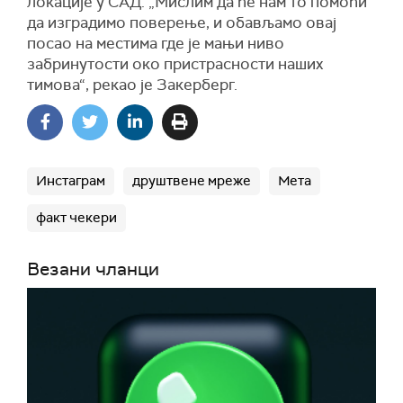
локације у САД. „Мислим да ће нам то помоћи
да изградимо поверење, и обављамо овај
посао на местима где је мањи ниво
забринутости око пристрасности наших
тимова“, рекао је Закерберг.
Инстаграм
друштвене мреже
Мета
факт чекери
Везани чланци