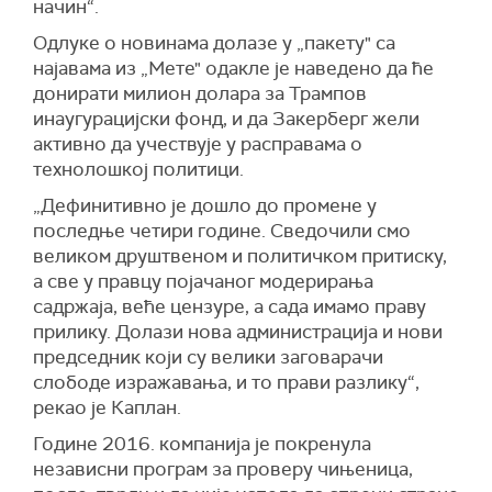
начин“.
Одлуке о новинама долазе у „пакету" са
најавама из „Мете" одакле је наведено да ће
донирати милион долара за Трампов
инаугурацијски фонд, и да Закерберг жели
активно да учествује у расправама о
технолошкој политици.
„Дефинитивно је дошло до промене у
последње четири године. Сведочили смо
великом друштвеном и политичком притиску,
а све у правцу појачаног модерирања
садржаја, веће цензуре, а сада имамо праву
прилику. Долази нова администрација и нови
председник који су велики заговарачи
слободе изражавања, и то прави разлику“,
рекао је Каплан.
Године 2016. компанија је покренула
независни програм за проверу чињеница,