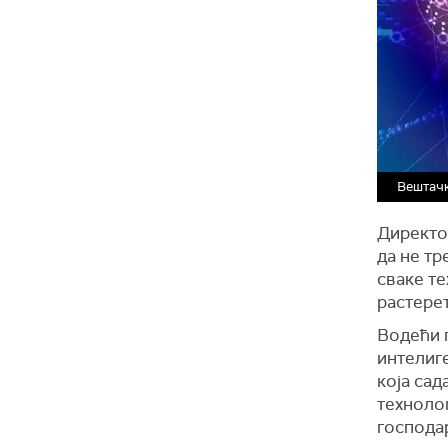
Вештачк
Директо
да не тр
сваке те
растерет
Водећи 
интелиг
која сад
технолог
господа