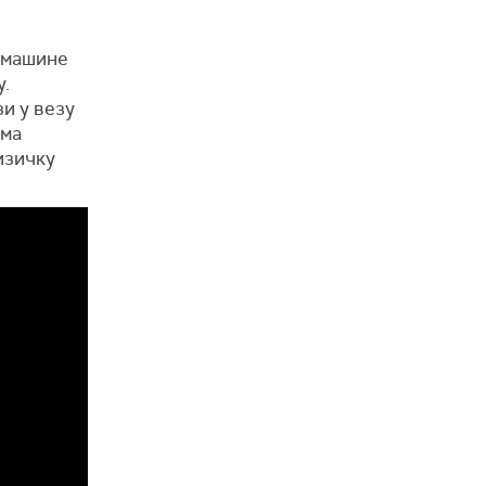
о машине
у.
и у везу
има
изичку