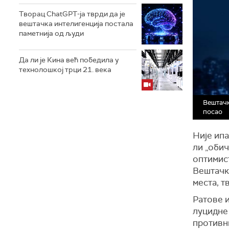
Творац ChatGPT-ја тврди да је
вештачка интелигенција постала
паметнија од људи
Да ли је Кина већ победила у
технолошкој трци 21. века
Вештачк
посао
Није ипа
ли „оби
оптимис
Вештачк
места, т
Ратове и
луцидне 
противн