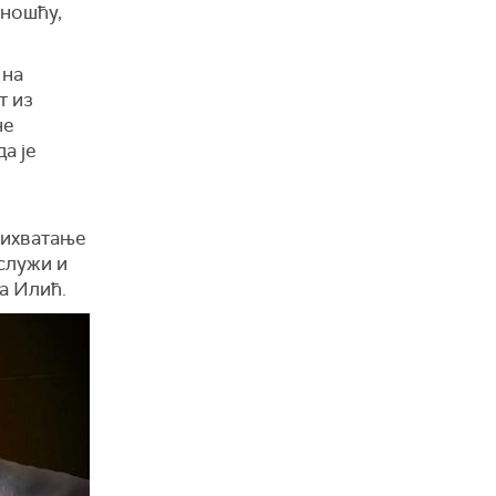
вношћу,
 на
т из
не
а је
прихватање
служи и
а Илић.