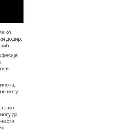
тешко
ки додир,
Илић.
офесије
а
ти и
пилота,
 не могу
а траже
 могу да
тности
их