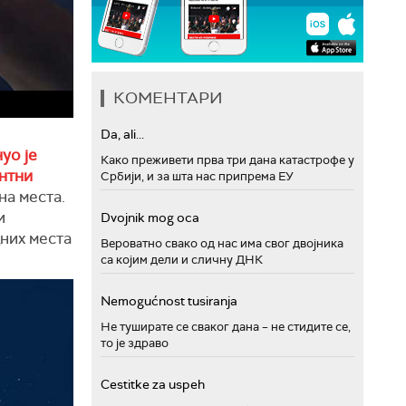
КОМЕНТАРИ
Da, ali...
уо је
Како преживети прва три дана катастрофе у
нтни
Србији, и за шта нас припрема ЕУ
на места.
и
Dvojnik mog oca
них места
Вероватно свако од нас има свог двојника
са којим дели и сличну ДНК
Nemogućnost tusiranja
Не туширате се сваког дана – не стидите се,
то је здраво
Cestitke za uspeh