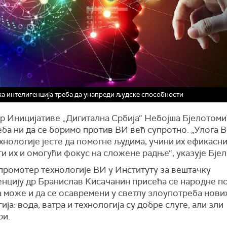
а интелигенција треба да унапреди људске способности
р Иницијативе „Дигитална Србија“ Небојша Бјелотоми
еба ни да се боримо против ВИ већ супротно. „Улога В
хнологије јесте да помогне људима, учини их ефикасни
и их и омогући фокус на сложене радње“, указује Бје
промотер технологије ВИ у Институту за вештачку
енцију др Бранислав Кисачанин присећа се народне 
а може и да се осавремени у светлу злоупотреба нови
ија: вода, ватра и технологија су добре слуге, али зли
ри.