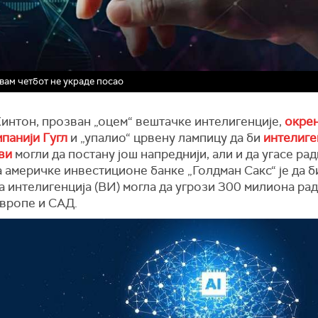
 вам четбот не украде посао
интон, прозван „оцем“ вештачке интелигенције,
окрен
мпанији Гугл
и „упалио“ црвену лампицу да би
интелиге
ви
могли да постану још напреднији, али и да угасе рад
 америчке инвестиционе банке „Голдман Сакс“ је да б
 интелигенција (ВИ) могла да угрози 300 милиона рад
вропе и САД.