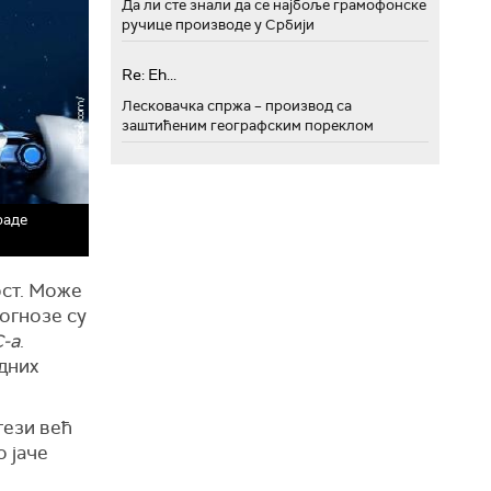
Да ли сте знали да се најбоље грамофонске
ручице производе у Србији
Re: Eh...
Лесковачка спржа – производ са
заштићеним географским пореклом
раде
ост. Може
огнозе су
-а
.
дних
тези већ
о јаче