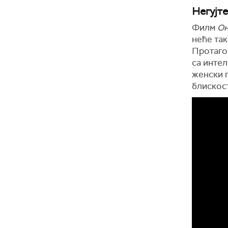
Негујт
Филм
Он
неће так
Протагон
са инте
женски г
блискост