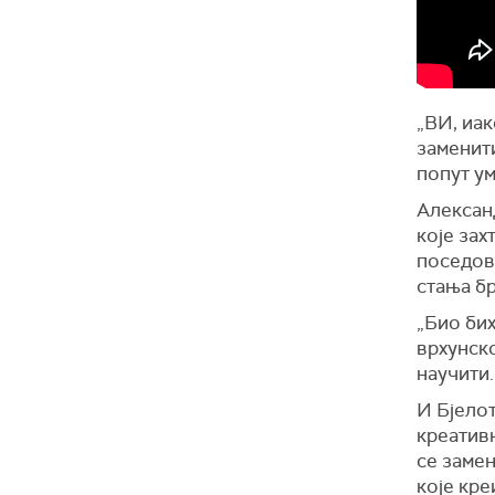
„ВИ, иак
заменити
попут ум
Алексан
које зах
поседов
стања бр
„Био бих
врхунско
научити.
И Бјелот
креативн
се замен
које кре