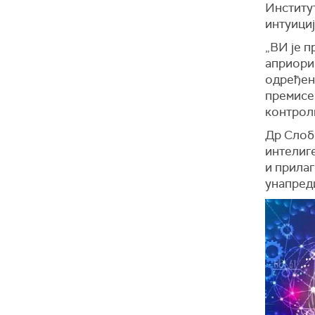
Институ
интуици
„ВИ је 
априори
одређен
премисе,
контроли
Др Слоб
интелиге
и прилаг
унапреди