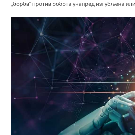
„борба“ против робота унапред изгубљена или