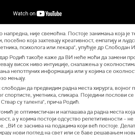
о напредна, није свемоћна. Постоје занимања која је 
, посебно која захтевају креативност, емпатију и људс
етника, психолога или лекара“, упућује др Слободан 
дар Родић такође каже да ВИ неће моћи да замени пр
тевају висок ниво интуиције, сналажења у околностим
ања непотпуних информација или у којима се околнос
зо мењају.
 слободан да предвидим радна места хирурга, војног 
г спортисте, уметника, сликара. Поједини послови се
 Ствар су талента“, прича Родић.
омић је оптимистичан и наглашава да радна места кој
ост, а у којима постоји одсуство репетитивности – не
е. „ВИ се заснива на подацима који већ постоје. Дела
ирају нови поглед на свет или се баве решавањем нов