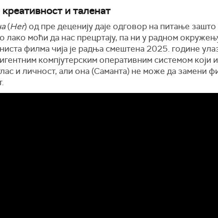
е креативност и таленат
а
(
Her
) од пре деценију даје одговор на питање зашт
о лако моћи да нас прецртају, па ни у радном окружењ
иста филма чија је радња смештена 2025. године улаз
лигентним компјутерским оперативним системом који 
лас и личност, али она (Саманта) не може да замени ф
.