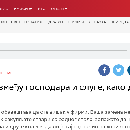
АДИО
ЕМИСИЈЕ
РТС
Остало
ЕМО
СВЕТ ПОЗНАТИХ
ЗДРАВЉЕ
ФИЛМ И ТВ
НАУКА
ПРИРОДА
 ПЕШИЋ
змеђу господара и слуге, како 
 обавештава да сте вишак у фирми. Ваша замена не 
к сaкупљате ствари са радног стола, запажате да 
 и друге колеге. Да ли је тај сценарио на хоризонту