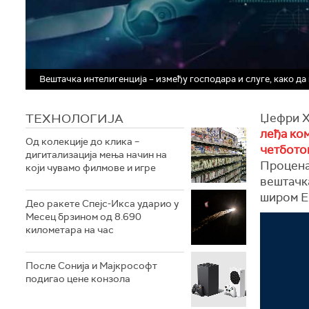
Вештачка интелигенција – између господара и слуге, како да
ТЕХНОЛОГИЈA
Џефри Х
леђа ко
Од колекције до клика –
четбото
дигитализација мења начин на
Процена
који чувамо филмове и игре
вештачка
широм Е
Део ракете Спејс-Икса ударио у
Месец брзином од 8.690
километара на час
После Сонија и Мајкрософт
подигао цене конзола