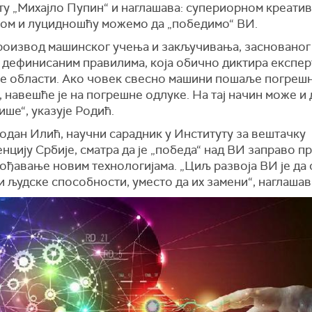
ту „Михајло Пупин“ и наглашава: супериорном креати
јом и луцидношћу можемо да „победимо“ ВИ.
производ машинског учења и закључивања, заснованог
 дефинисаним правилима, која обично диктира експер
е области. Ако човек свесно машини пошаље погреш
 навешће је на погрешне одлуке. На тај начин може и д
ше“, указује Родић.
одан Илић, научни сарадник у Институту за вештачку
нцију Србије, сматра да је „победа“ над ВИ заправо 
ођавање новим технологијама. „Циљ развоја ВИ је да 
 људске способности, уместо да их замени“, наглашав