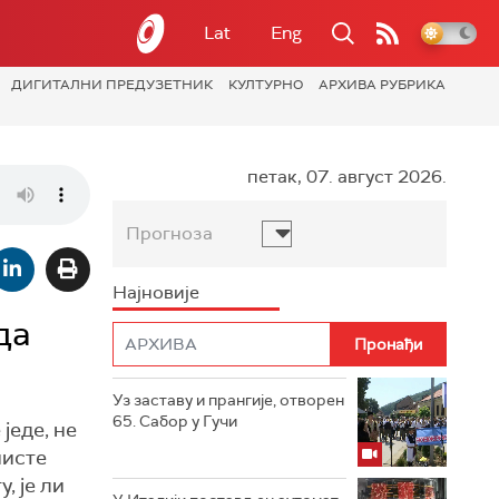
Lat
Eng
ДИГИТАЛНИ ПРЕДУЗЕТНИК
КУЛТУРНО
АРХИВА РУБРИКА
петак, 07. август 2026.
Прогноза
Најновије
да
Уз заставу и прангије, отворен
65. Сабор у Гучи
једе, не
нисте
, је ли