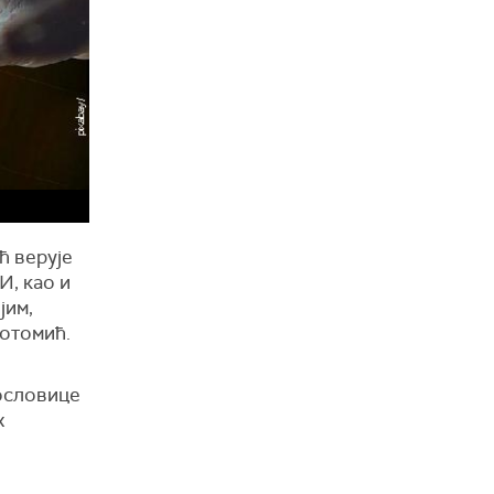
ћ верује
И, као и
јим,
лотомић.
пословице
х