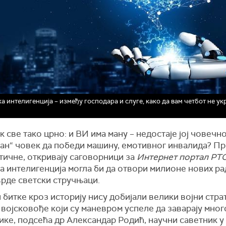
а интелигенција – између господара и слуге, како да вам четбот не ук
к све тако црно: и ВИ има ману – недостаје јој човечн
чан“ човек да победи машину, емотивног инвалида? Пр
тичне, откривају саговорници за
Интернет портал РТС
а интелигенција могла би да отвори милионе нових ра
врде светски стручњаци.
 битке кроз историју нису добијали велики војни стра
војсковође који су маневром успеле да заварају мног
ике, подсећа др Александар Родић, научни саветник у