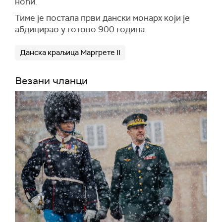
ноћи.
Тиме је постала први дански монарх који је
абдицирао у готово 900 година.
Данска краљица Маргрете II
Везани чланци