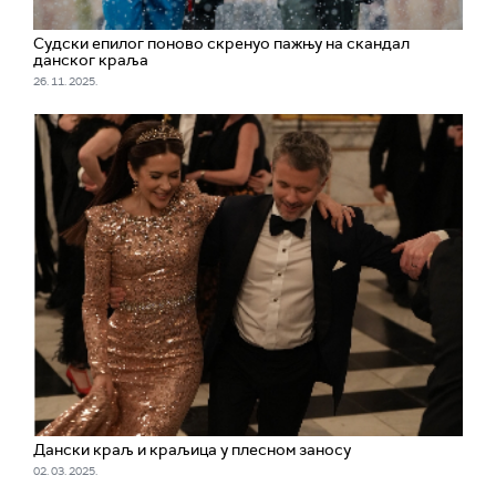
Судски епилог поново скренуо пажњу на скандал
данског краља
26. 11. 2025.
Дански краљ и краљица у плесном заносу
02. 03. 2025.