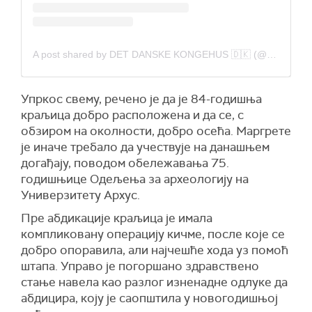
A post shared by DET DANSKE KONGEHUS 🇩🇰 (@detdanskekongehus)
Упркос свему, речено је да је 84-годишња
краљица добро расположена и да се, с
обзиром на околности, добро осећа. Маргрете
је иначе требало да учествује на данашњем
догађају, поводом обележавања 75.
годишњице Одељења за археологију на
Универзитету Архус.
Пре абдикације краљица је имала
компликовану операцију кичме, после које се
добро опоравила, али најчешће хода уз помоћ
штапа. Управо је погоршано здравствено
стање навела као разлог изненадне одлуке да
абдицира, коју је саопштила у новогодишњој