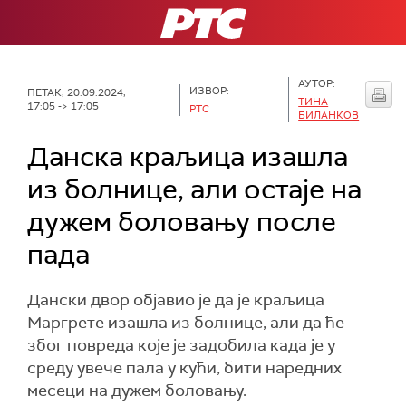
РТС
АУТОР:
ИЗВОР:
ПЕТАК, 20.09.2024,
ТИНА
17:05 -> 17:05
РТС
БИЛАНКОВ
Данска краљица изашла
из болнице, али остаје на
дужем боловању после
пада
Дански двор објавио је да је краљица
Маргрете изашла из болнице, али да ће
због повреда које је задобила када је у
среду увече пала у кући, бити наредних
месеци на дужем боловању.