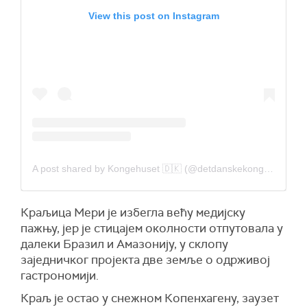
View this post on Instagram
A post shared by Kongehuset 🇩🇰 (@detdanskekongehus)
Краљица Мери је избегла већу медијску
пажњу, јер је стицајем околности отпутовала у
далеки Бразил и Амазонију, у склопу
заједничког пројекта две земље о одрживој
гастрономији.
Краљ је остао у снежном Копенхагену, заузет