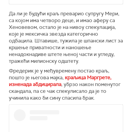
Да ли је будући краљ преварио супругу Мери,
са којом има четворо деце, и имао аферу са
Хеновевом, остало је на нивоу спекулација,
које је мексичка звезда категорично
одбацила. Штавише, тужила је шпански лист за
кршење приватности и наношење
ненадокнадиве штете њеној части и угледу,
тражећи милионску одштету.
Фредерик је у међувремену постао краљ,
пошто је његова мајка,
краљица Маргрете,
изненада абдицирала
, убрзо након поменутог
скандала, па се чак спекулисало да је то
учинила како би сину спасила брак.