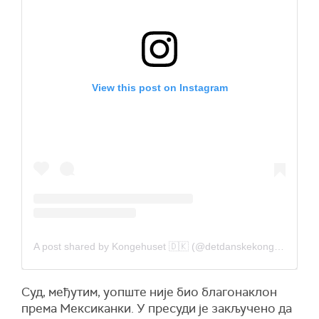
View this post on Instagram
A post shared by Kongehuset 🇩🇰 (@detdanskekongehus)
Суд, међутим, уопште није био благонаклон
према Мексиканки. У пресуди је закључено да