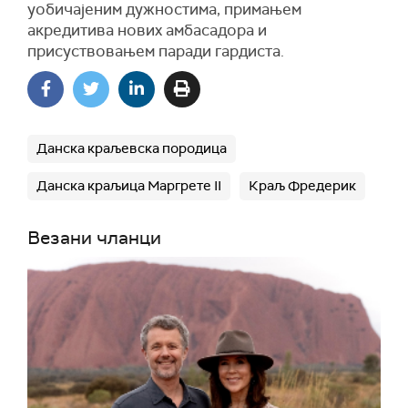
уобичајеним дужностима, примањем
акредитива нових амбасадора и
присуствовањем паради гардиста.
Данска краљевска породица
Данска краљица Маргрете II
Краљ Фредерик
Везани чланци