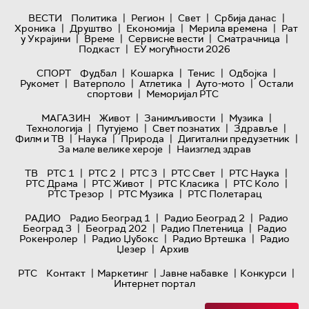
|
|
|
|
ВЕСТИ
Политика
Регион
Свет
Србија данас
|
|
|
|
Хроника
Друштво
Економија
Мерила времена
Рат
|
|
|
|
у Украјини
Време
Сервисне вести
Сматрачница
|
Подкаст
ЕУ могућности 2026
|
|
|
|
СПОРТ
Фудбал
Кошарка
Тенис
Одбојка
|
|
|
|
Рукомет
Ватерполо
Атлетика
Ауто-мото
Остали
|
спортови
Меморијал РТС
|
|
|
МАГАЗИН
Живот
Занимљивости
Музика
|
|
|
|
Технологијa
Путујемо
Свет познатих
Здравље
|
|
|
|
Филм и ТВ
Наука
Природа
Дигитални предузетник
|
За мале велике хероје
Наизглед здрав
|
|
|
|
|
ТВ
РТС 1
РТС 2
РТС 3
РТС Свет
РТС Наука
|
|
|
|
РТС Драма
РТС Живот
РТС Класика
РТС Коло
|
|
РТС Трезор
РТС Музика
РТС Полетарац
|
|
РАДИО
Радио Београд 1
Радио Београд 2
Радио
|
|
|
Београд 3
Београд 202
Радио Плетеница
Радио
|
|
|
Рокенролер
Радио Џубокс
Радио Вртешка
Радио
|
Џезер
Архив
|
|
|
|
РТС
Контакт
Маркетинг
Јавне набавке
Конкурси
Интернет портал