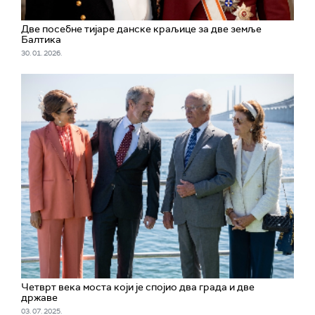
Две посебне тијаре данске краљице за две земље
Балтика
30. 01. 2026.
Четврт века моста који је спојио два града и две
државе
03. 07. 2025.