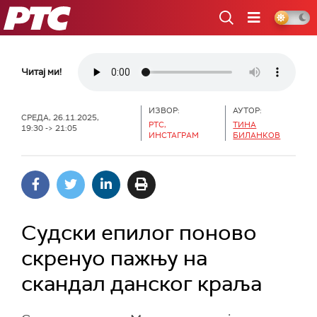
РТС
Читај ми!
ИЗВОР:
АУТОР:
СРЕДА, 26.11.2025,
РТС,
ТИНА
19:30 -> 21:05
ИНСТАГРАМ
БИЛАНКОВ
Судски епилог поново
скренуо пажњу на
скандал данског краља