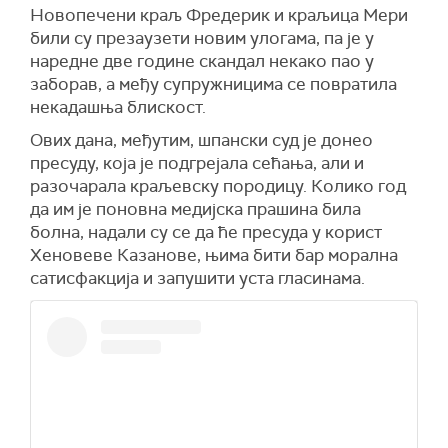
Новопечени краљ Фредерик и краљица Мери
били су презаузети новим улогама, па је у
наредне две године скандал некако пао у
заборав, а међу супружницима се повратила
некадашња блискост.
Ових дана, међутим, шпански суд је донео
пресуду, која је подгрејала сећања, али и
разочарала краљевску породицу. Колико год
да им је поновна медијска прашина била
болна, надали су се да ће пресуда у корист
Хеновеве Казанове, њима бити бар морална
сатисфакција и запушити уста гласинама.