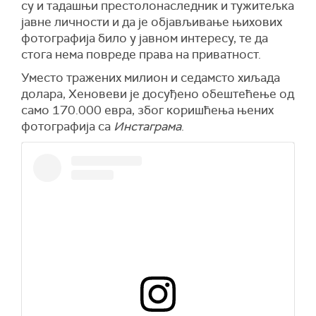
су и тадашњи престолонаследник и тужитељка
јавне личности и да је објављивање њихових
фотографија било у јавном интересу, те да
стога нема повреде права на приватност.
Уместо тражених милион и седамсто хиљада
долара, Хеновеви је досуђено обештећење од
само 170.000 евра, због коришћења њених
фотографија са
Инстаграма
.