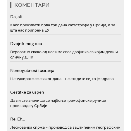
КОМЕНТАРИ
Da, ali...
Како преживети прва три дана катастрофе у Србији, и за
шта нас припрема ЕУ
Dvojnik mog oca
Вероватно свако од нас има свог двојника са којим дели и
сличну ДНК
Nemogućnost tusiranja
Не туширате се сваког дана – не стидите се, то је здраво
Cestitke za uspeh
Да ли сте знали да се најбоље грамофонске ручице
производе у Србији
Re: Eh...
Лесковачка спржа – производ са заштићеним географским