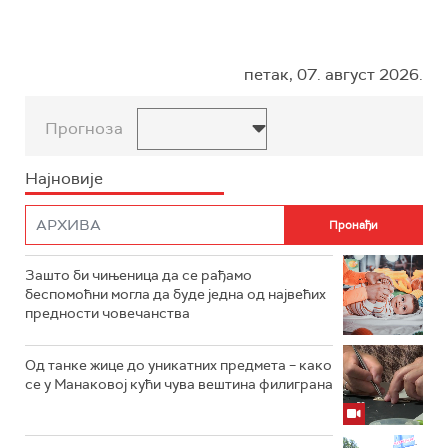
петак, 07. август 2026.
Прогноза
Најновије
Зашто би чињеница да се рађамо
беспомоћни могла да буде једна од највећих
предности човечанства
Од танке жице до уникатних предмета – како
се у Манаковој кући чува вештина филиграна