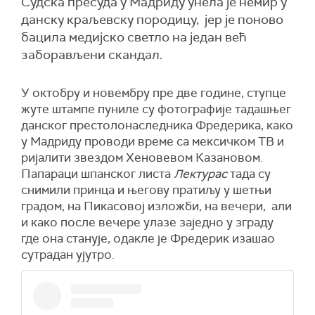
Судска пресуда у Мадриду унела је немир у
данску краљевску породицу, јер је поново
бацила медијско светло на један већ
заборављени скандал.
У октобру и новембру пре две године, ступце
жуте штампе пуниле су фотографије тадашњег
данског престолонаследника Фредерика, како
у Мадриду проводи време са мексичком ТВ и
ријалити звездом Хеновевом Казановом.
Папараци шпанског листа
Лектурас
тада су
снимили принца и његову пратиљу у шетњи
градом, на Пикасовој изложби, на вечери, али
и како после вечере улазе заједно у зграду
где она станује, одакле је Фредерик изашао
сутрадан ујутро.