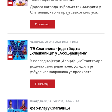
Додела награда најбољим такмичарима у
Слагалици, као на крају сваког циклуса...
Прочитај
ЧЕТВРТАК, 20. ОКТ 2022, 19:15 -> 19:15
ТВ Слагалица - један бод на
„клацкалици" у „Асоцијацијама"
У последњој игри „Асоцијације” такмичаре
је делио само један поен, уследила је
узбудљива завршница уз преокрете...
Прочитај
ПОНЕДЕЉАК, 18. ЈУЛ 2022, 19:20 -> 19:21
Фер-плеј у Слагалици