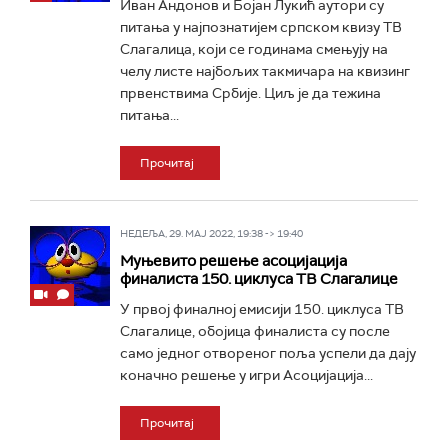
Иван Андонов и Бојан Лукић аутори су
питања у најпознатијем српском квизу ТВ
Слагалица, који се годинама смењују на
челу листе најбољих такмичара на квизинг
првенствима Србије. Циљ је да тежина
питања...
Прочитај
НЕДЕЉА, 29. МАЈ 2022, 19:38 -> 19:40
Муњевито решење асоцијација
финалиста 150. циклуса ТВ Слагалице
У првој финалној емисији 150. циклуса ТВ
Слагалице, обојица финалиста су после
само једног отвореног поља успели да дају
коначно решење у игри Асоцијација...
Прочитај