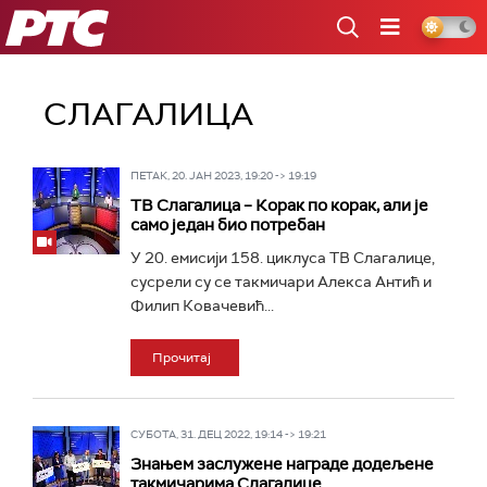
РТС
СЛАГАЛИЦА
ПЕТАК, 20. ЈАН 2023, 19:20 -> 19:19
ТВ Слагалица – Корак по корак, али је
само један био потребан
У 20. емисији 158. циклуса ТВ Слагалице,
сусрели су се такмичари Алекса Антић и
Филип Ковачевић...
Прочитај
СУБОТА, 31. ДЕЦ 2022, 19:14 -> 19:21
Знањем заслужене награде додељене
такмичарима Слагалице