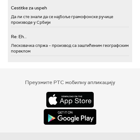
Cestitke za uspeh
Да ли сте знали да се најбоље грамофонске ручице
производе у Србији
Re: Eh...
Лесковачка спржа – производ са заштићеним географским
пореклом
Преузмите РТС мобилну апликацију