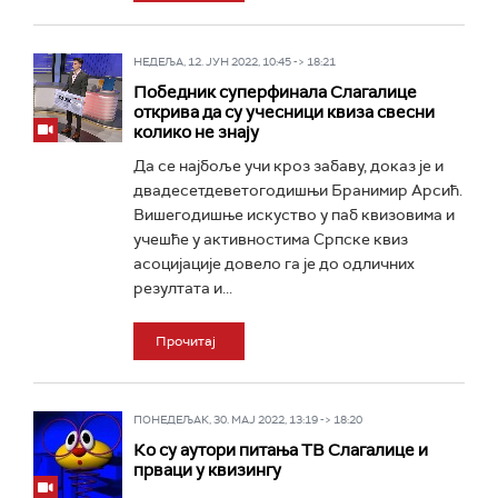
НЕДЕЉА, 12. ЈУН 2022, 10:45 -> 18:21
Победник суперфинала Слагалице
открива да су учесници квиза свесни
колико не знају
Да се најбоље учи кроз забаву, доказ је и
двадесетдеветогодишњи Бранимир Арсић.
Вишегодишње искуство у паб квизовима и
учешће у активностима Српске квиз
асоцијације довело га је до одличних
резултата и...
Прочитај
ПОНЕДЕЉАК, 30. МАЈ 2022, 13:19 -> 18:20
Ко су аутори питања ТВ Слагалице и
прваци у квизингу