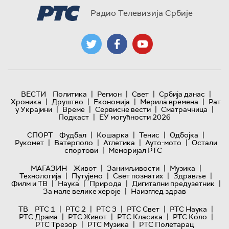
Радио Телевизија Србије
|
|
|
|
ВЕСТИ
Политика
Регион
Свет
Србија данас
|
|
|
|
Хроника
Друштво
Економија
Мерила времена
Рат
|
|
|
|
у Украјини
Време
Сервисне вести
Сматрачница
|
Подкаст
ЕУ могућности 2026
|
|
|
|
СПОРТ
Фудбал
Кошарка
Тенис
Одбојка
|
|
|
|
Рукомет
Ватерполо
Атлетика
Ауто-мото
Остали
|
спортови
Меморијал РТС
|
|
|
МАГАЗИН
Живот
Занимљивости
Музика
|
|
|
|
Технологијa
Путујемо
Свет познатих
Здравље
|
|
|
|
Филм и ТВ
Наука
Природа
Дигитални предузетник
|
За мале велике хероје
Наизглед здрав
|
|
|
|
|
ТВ
РТС 1
РТС 2
РТС 3
РТС Свет
РТС Наука
|
|
|
|
РТС Драма
РТС Живот
РТС Класика
РТС Коло
|
|
РТС Трезор
РТС Музика
РТС Полетарац