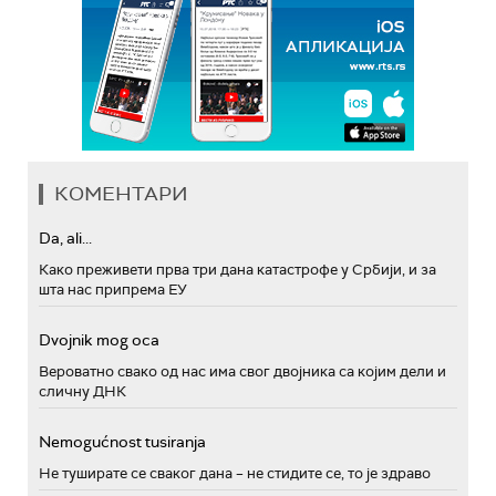
КОМЕНТАРИ
Da, ali...
Како преживети прва три дана катастрофе у Србији, и за
шта нас припрема ЕУ
Dvojnik mog oca
Вероватно свако од нас има свог двојника са којим дели и
сличну ДНК
Nemogućnost tusiranja
Не туширате се сваког дана – не стидите се, то је здраво