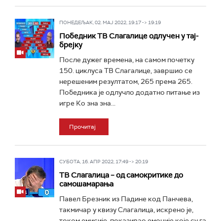
ПОНЕДЕЉАК, 02. МАЈ 2022, 19:17 -> 19:19
Победник ТВ Слагалице одлучен у тај-
брејку
После дужег времена, на самом почетку
150. циклуса ТВ Слагалице, завршио се
нерешеним резултатом, 265 према 265.
Победника је одлучло додатно питање из
игре Ко зна зна...
Прочитај
СУБОТА, 16. АПР 2022, 17:49 -> 20:19
ТВ Слагалица – од самокритике до
самошамарања
Павел Брезник из Падине код Панчева,
такмичар у квизу Слагалица, искрено је,
током емисије, показивао емоције које су га