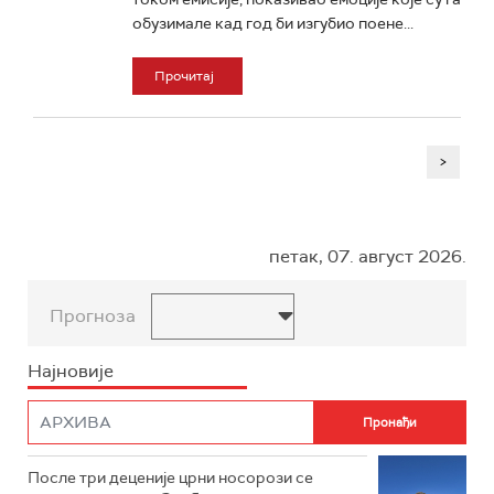
обузимале кад год би изгубио поене...
Прочитај
>
петак, 07. август 2026.
Прогноза
Најновије
После три деценије црни носорози се