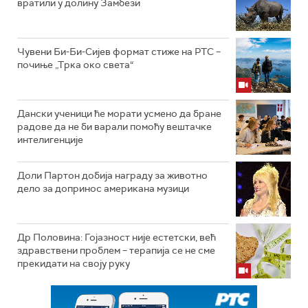
вратили у долину Замбези
Чувени Би-Би-Сијев формат стиже на РТС –
почиње „Трка око света“
Дански ученици ће морати усмено да бране
радове да не би варали помоћу вештачке
интелигенције
Доли Партон добија награду за животно
дело за допринос американа музици
Др Половина: Гојазност није естетски, већ
здравствени проблем – терапија се не сме
прекидати на своју руку