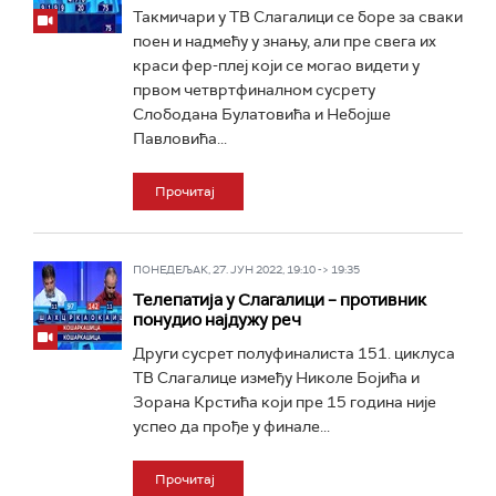
Такмичари у ТВ Слагалици се боре за сваки
поен и надмећу у знању, али пре свега их
краси фер-плеј који се могао видети у
првом четвртфиналном сусрету
Слободана Булатовића и Небојше
Павловића...
Прочитај
ПОНЕДЕЉАК, 27. ЈУН 2022, 19:10 -> 19:35
Телепатија у Слагалици – противник
понудио најдужу реч
Други сусрет полуфиналиста 151. циклуса
ТВ Слагалице између Николе Бојића и
Зорана Крстића који пре 15 година није
успео да прође у финале...
Прочитај