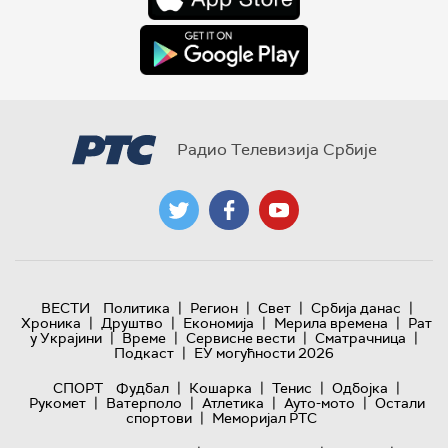
Радио Телевизија Србије
|
|
|
|
ВЕСТИ
Политика
Регион
Свет
Србија данас
|
|
|
|
Хроника
Друштво
Економија
Мерила времена
Рат
|
|
|
|
у Украјини
Време
Сервисне вести
Сматрачница
|
Подкаст
ЕУ могућности 2026
|
|
|
|
СПОРТ
Фудбал
Кошарка
Тенис
Одбојка
|
|
|
|
Рукомет
Ватерполо
Атлетика
Ауто-мото
Остали
|
спортови
Меморијал РТС