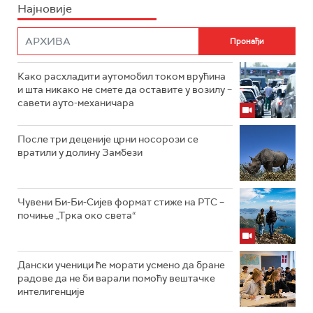
Најновије
Како расхладити аутомобил током врућина
и шта никако не смете да оставите у возилу –
савети ауто-механичара
После три деценије црни носорози се
вратили у долину Замбези
Чувени Би-Би-Сијев формат стиже на РТС –
почиње „Трка око света“
Дански ученици ће морати усмено да бране
радове да не би варали помоћу вештачке
интелигенције