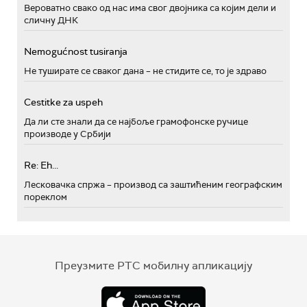
Вероватно свако од нас има свог двојника са којим дели и
сличну ДНК
Nemogućnost tusiranja
Не туширате се сваког дана – не стидите се, то је здраво
Cestitke za uspeh
Да ли сте знали да се најбоље грамофонске ручице
производе у Србији
Re: Eh...
Лесковачка спржа – производ са заштићеним географским
пореклом
Преузмите РТС мобилну апликацију