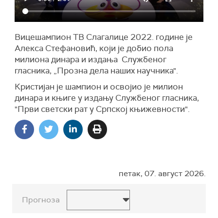
Вицешампион ТВ Слагалице 2022. године је
Алекса Стефановић, који је добио пола
милиона динара и издања Службеног
гласника, „Прозна дела наших научника".
Кристијан је шампион и освојио је милион
динара и књиге у издању Службеног гласника,
"Први светски рат у Српској књижевности".
петак, 07. август 2026.
Прогноза