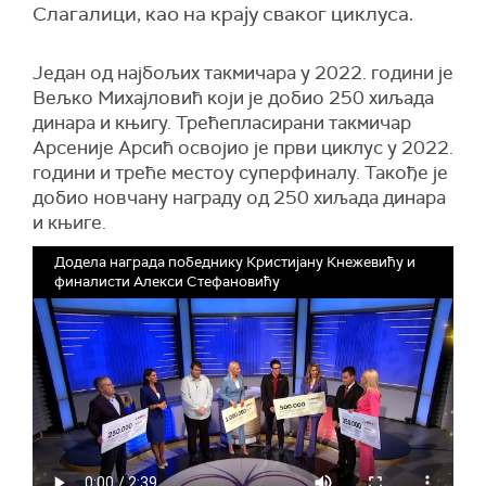
Слагалици, као на крају сваког циклуса.
Један од најбољих такмичара у 2022. години је
Вељко Михајловић који је добио 250 хиљада
динара и књигу. Трећепласирани такмичар
Арсеније Арсић освојио је први циклус у 2022.
години и треће местоу суперфиналу. Такође је
добио новчану награду од 250 хиљада динара
и књиге.
Додела награда победнику Кристијану Кнежевићу и
финалисти Алекси Стефановићу