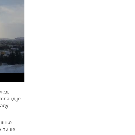
лед,
сланд је
раду
дишње
е пише