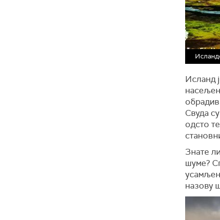
Исланд
Исланд ј
насељен
обрадиво
Свуда су
одсто те
становн
Знате ли
шуме? Сп
усамљен
назову 