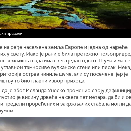
ски предели
е најређе насељена земља Европе и једна од најређе
их у свету. Иако је раније била претежно пољопривре
г земљишта сада има свега један одсто. Шума и мање 
 углавном тамносиве вулканске стене или песак. Нека
риторије острва чиниле шуме, али су посечене, јер је
иштву то био главни извор прихода.
 да је због Исланда Унеско променио своју дефинициј
устио је висину дрвећа на свега пет метара, да би и о
и предели проређених и закржљалих стабала могли да
шумом.