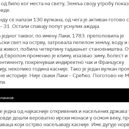
од било ког места на свету, Земља своју утробу показ
овде.
ду се налази 130 вулкана, од чега је активан готово 
– 31. Остали спавају попут уснулих аждаја.
 једног таквог, по имену Лаки, 1783. преполовила је
ки свет на острву, затровала пепелом земљу, воду и
а живот, побила четвртину тадашњег становништва. 
д Европом променио је климу, изазвао зиму, болест и 
онтиненту, покренувши индиректно чак и Француску
ју, неколико година касније. Тако је један вулкан пр
е историје. Није сваки Лаки – Срећко. Поготово не М
ти.
иланков
е једна од најкасније откривених и насељених држава 
 овде дошли вероватно ирски монаси у осмом веку, пр
ваца који острво насељавају касније. Име дугује но