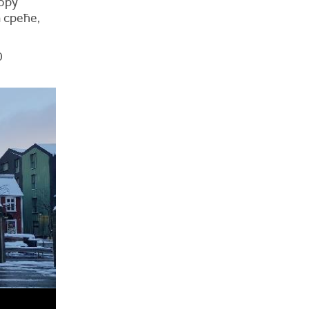
ору
 среће,
0