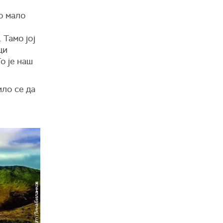
ко мало
 Тамо јој
ци
о је наш
ило се да