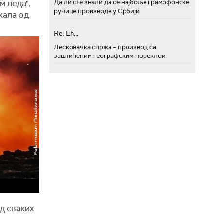
Да ли сте знали да се најбоље грамофонске
м леда",
ручице производе у Србији
кала од
Re: Eh...
Лесковачка спржа – производ са
заштићеним географским пореклом
уд сваких