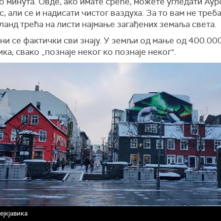
 минута. Овде, ако имате среће, можете угледати Аур
, али се и надисати чистог ваздуха. За то вам не треба
сланд трећа на листи најмање загађених земаља света.
и се фактички сви знају. У земљи од мање од 400.00
ка, свако „познаје неког ко познаје неког".
ејкјавика