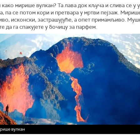
 како мирише вулкан? Та лава док кључа и слива се у
, па се потом кори и претвара у мртви пејзаж. Мириш
во, исконски, застрашујуће, а опет примамљиво. Муш
 да га спакујете у бочицу за парфем.
рише вулкан