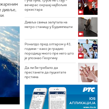
Гуча пуна, трубе не стају –
 ужареним
вечерас окршај најбољих
е дивље,
оркестара
ки.
Дивља свиња залутала на
метро станицу у Будимпешти
Роналдо пред олтаром у 41.
години – како је градио
породицу много пре него што
је упознао Георгину
Да ли би требало да
престанете да пуцкетате
прстима