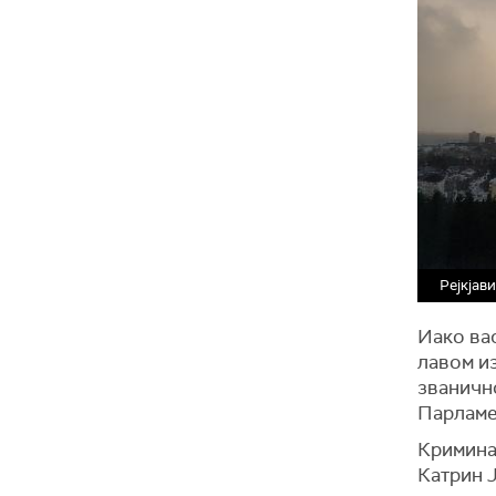
Рејкјав
Иако вас
лавом и
званично
Парламен
Кримина
Катрин 