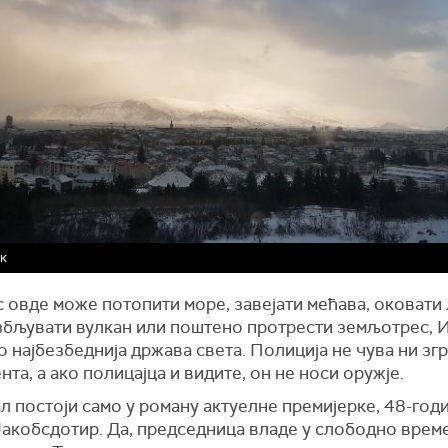
ик
 овде може потопити море, завејати мећава, оковати 
збљувати вулкан или поштено протрести земљотрес, И
 најбезбеднија држава света. Полиција не чува ни зг
та, а ако полицајца и видите, он не носи оружје.
л постоји само у роману актуелне премијерке, 48-го
Јакобсдотир. Да, председница владе у слободно врем