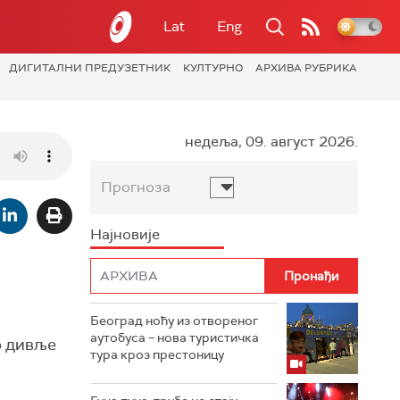
Lat
Eng
ДИГИТАЛНИ ПРЕДУЗЕТНИК
КУЛТУРНО
АРХИВА РУБРИКА
недеља, 09. август 2026.
Прогноза
Најновије
Београд ноћу из отвореног
аутобуса – нова туристичка
о дивље
тура кроз престоницу