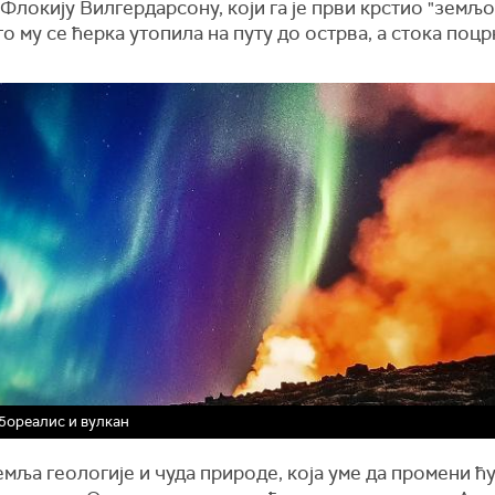
Флокију Вилгердарсону, који га је први крстио "земљо
о му се ћерка утопила на путу до острва, а стока поцр
бореалис и вулкан
емља геологије и чуда природе, која уме да промени ћ