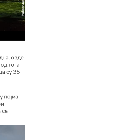
дна, овде
од тога.
да су 35
у појма
ви
 се