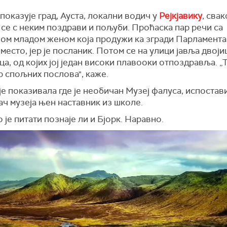
показује град, Ауста, локални водич у
Рејкјавику
, сва
 се с неким поздрави и пољуби. Проћаска пар речи са
ом младом женом која продужи ка згради Парламента.
 место, јер је посланик. Потом се на улици јавља двоји
а, од којих јој један високи плавооки отпоздравља. „Т
р спољних послова", каже.
је показивала где је необичан Музеј фалуса, испостав
ач музеја њен наставник из школе.
је питати познаје ли и Бјорк. Наравно.