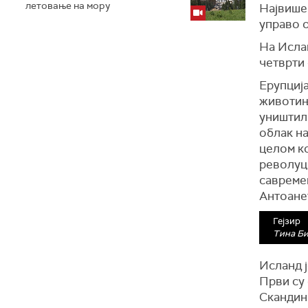
летовање на мору
Највише 
управо 
На Ислан
четврти 
Ерупција
животињс
уништил
облак на
целом к
револуци
савремен
Антоане
Гејзир
Тина Б
Исланд ј
Први су
Скандина