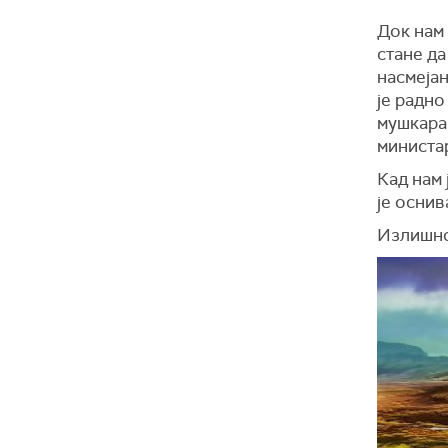
Док нам 
стане да
насмејан
је радно
мушкарац
министа
Кад нам 
је оснив
Излишно 