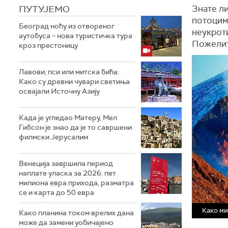
ПУТУЈЕМО
Знате ли
потоцима
Београд ноћу из отвореног
неукроти
аутобуса – нова туристичка тура
Пожелите
кроз престоницу
Лавови, пси или митска бића:
Како су древни чувари светиња
освајали Источну Азију
Када је угледао Матеру, Мел
Гибсон је знао да је то савршени
филмски Јерусалим
Венеција завршила период
наплате уласка за 2026: пет
милиона евра прихода, разматра
се и карта до 50 евра
Како ми
Како планина током врелих дана
може да замени уобичајено