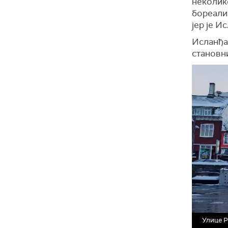
неколико
бореалис
јер је И
Исланђан
становни
Улице Р