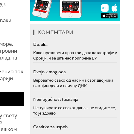
ује
сваки
КОМЕНТАРИ
 море,
Da, ali...
Отровни
Како преживети прва три дана катастрофе у
глад на
Србији, и за шта нас припрема ЕУ
оменио ток
Dvojnik mog oca
арији
Вероватно свако од нас има свог двојника
са којим дели и сличну ДНК
Nemogućnost tusiranja
Не туширате се сваког дана – не стидите се,
то је здраво
у свету.
е
Cestitke za uspeh
рвешком