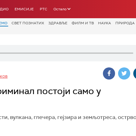
АДИО
ЕМИСИЈЕ
РТС
Остало
ЕМО
СВЕТ ПОЗНАТИХ
ЗДРАВЉЕ
ФИЛМ И ТВ
НАУКА
ПРИРОДА
НКОВ
риминал постоји само у
и, вулкана, глечера, гејзира и земљотреса, острв