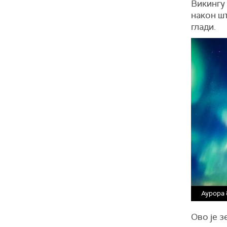
Викингу 
након шт
глади.
Аурора 
Ово је з