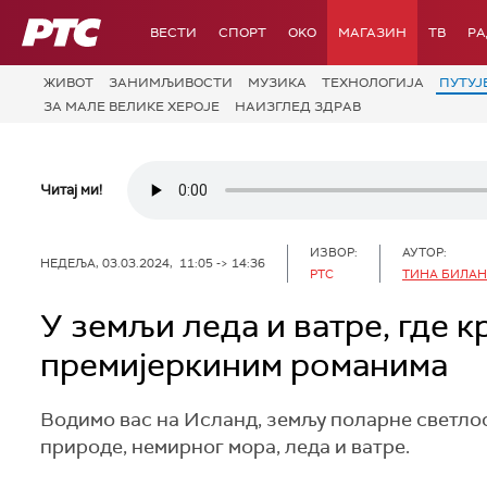
РТС
ВЕСТИ
СПОРТ
OKO
МАГАЗИН
ТВ
Р
ЖИВОТ
ЗАНИМЉИВОСТИ
МУЗИКА
ТЕХНОЛОГИЈA
ПУТУЈ
ЗА МАЛЕ ВЕЛИКЕ ХЕРОЈЕ
НАИЗГЛЕД ЗДРАВ
Читај ми!
ИЗВОР:
АУТОР:
НЕДЕЉА, 03.03.2024, 11:05 -> 14:36
РТС
ТИНА БИЛА
У земљи леда и ватре, где к
премијеркиним романима
Водимо вас на Исланд, земљу поларне светлост
природе, немирног мора, леда и ватре.