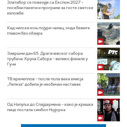
Златибор се повезује са Експом 2027 –
посебни пакети и програми за госте светске
изложбе
Кад нилски коњ појури чамац, онда бежите
главом без обзира
Завршни дан 65. Драгачевског сабора
трубача: Круна Сабора – велико финале у
Гучи
ТВ времеплов – после пола века емисја
„Лепеза" добила је необичан наставак
Од Напуља до Спајдермена – како је кришка
пице постала симбол Њујорка