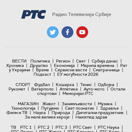
Радио Телевизија Србије
|
|
|
|
ВЕСТИ
Политика
Регион
Свет
Србија данас
|
|
|
|
Хроника
Друштво
Економија
Мерила времена
Рат
|
|
|
|
у Украјини
Време
Сервисне вести
Сматрачница
|
Подкаст
ЕУ могућности 2026
|
|
|
|
СПОРТ
Фудбал
Кошарка
Тенис
Одбојка
|
|
|
|
Рукомет
Ватерполо
Атлетика
Ауто-мото
Остали
|
спортови
Меморијал РТС
|
|
|
МАГАЗИН
Живот
Занимљивости
Музика
|
|
|
|
Технологијa
Путујемо
Свет познатих
Здравље
|
|
|
|
Филм и ТВ
Наука
Природа
Дигитални предузетник
|
За мале велике хероје
Наизглед здрав
|
|
|
|
|
ТВ
РТС 1
РТС 2
РТС 3
РТС Свет
РТС Наука
|
|
|
|
РТС Драма
РТС Живот
РТС Класика
РТС Коло