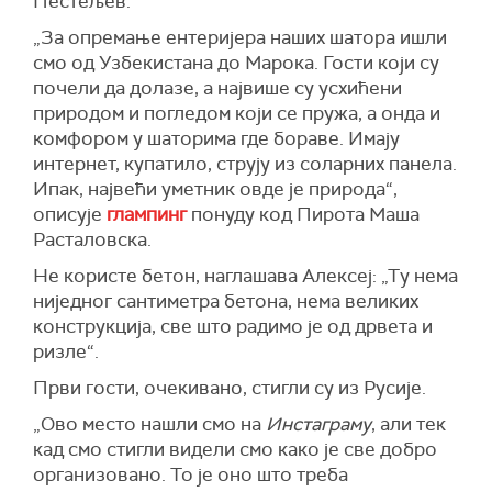
Пестељев.
„За опремање ентеријера наших шатора ишли
смо од Узбекистана до Марока. Гости који су
почели да долазе,
а
највише су усхићени
природом и погледом који се пружа, а онда и
комфором у шаторима где бораве. Имају
интернет, купатило, струју из соларних панела.
Ипак, највећи уметник овде је природа
“,
описује
глампинг
понуду код Пирота
Маша
Расталовска.
Не користе бетон, наглашава Алексеј: „Т
у нема
ниједног сантиметра бетона, нема великих
конструкција, све што радимо је од дрвета и
ризле
“
.
Први гости, очекивано, стигли су из Русије.
„
О
во место нашли
смо
на
И
нстаграму
, али тек
кад смо стигли видели смо како је све добро
организовано. То је оно што треба