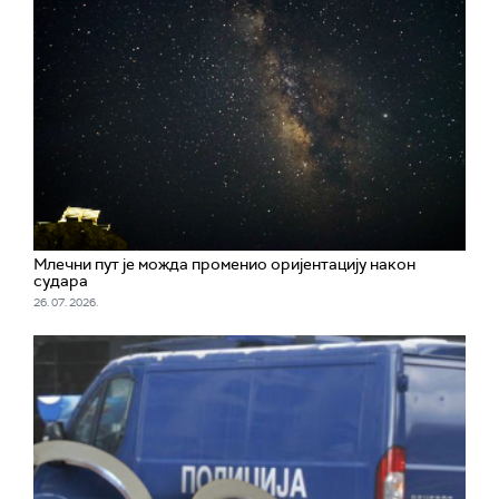
Млечни пут је можда променио оријентацију након
судара
26. 07. 2026.