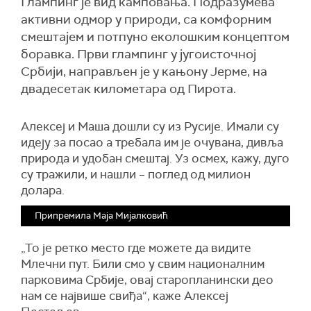
Глампинг је вид камповања. Подразумева
активни одмор у природи, са комфорним
смештајем и потпуно еколошким концептом
боравка. Први глампинг у југоисточној
Србији, направљен је у кањону Јерме, на
двадесетак километара од Пирота.
Алексеј и Маша дошли су из Русије. Имали су
идеју за посао а требала им је очувана, дивља
природа и удобан смештај. Уз осмех, кажу, дуго
су тражили, и нашли
–
поглед од милион
долара.
Припремила Маја Мијалковић
„То је ретко место где можете да видите
Млечни пут. Били смо у свим националним
парковима Србије, овај старопланински део
нам се највише свиђа
“, каже Алексеј