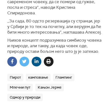
савременом човеку, да се помери од гужве,
посла и стреса
“, наводи
Кристина
Спиридонова
.
„За сада, 80
одсто
резервација су странци, јер
у Србији је то тек на почетку, али верујем да ће
бити много интересовања
“, наглашава Алексеј
.
Њихов концепт подразумева симбиозу човека
и природе, али такву, да када човек оде,
природу остави бољом него што ју је затекао.
Пирот
камповање
Глампинг
Млечни пут
Кањон Јерме
Одмор у природи