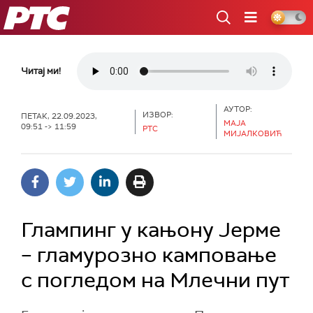
РТС
Читај ми!
АУТОР:
ИЗВОР:
ПЕТАК, 22.09.2023,
МАЈА
09:51 -> 11:59
РТС
МИЈАЛКОВИЋ
Глампинг у кањону Јерме
– гламурозно камповање
с погледом на Млечни пут