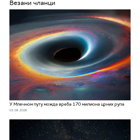
Везани чланци
У Млечном путу можда вреба 170 милиона црних рупа
03. 08. 2026.