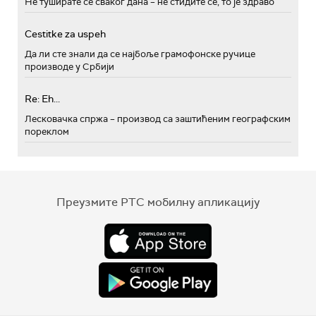
Не туширате се сваког дана – не стидите се, то је здраво
Cestitke za uspeh
Да ли сте знали да се најбоље грамофонске ручице
производе у Србији
Re: Eh...
Лесковачка спржа – производ са заштићеним географским
пореклом
Преузмите РТС мобилну апликацију